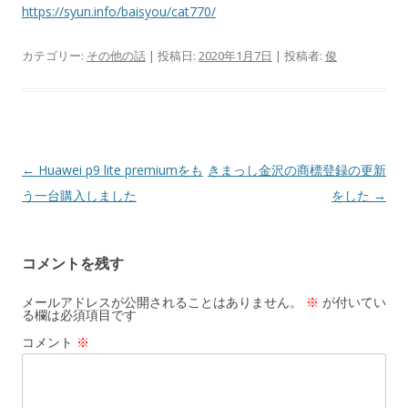
https://syun.info/baisyou/cat770/
カテゴリー:
その他の話
| 投稿日:
2020年1月7日
|
投稿者:
俊
投
←
Huawei p9 lite premiumをも
きまっし金沢の商標登録の更新
稿
う一台購入しました
をした
→
ナ
ビ
コメントを残す
ゲ
ー
メールアドレスが公開されることはありません。
※
が付いてい
る欄は必須項目です
シ
コメント
※
ョ
ン