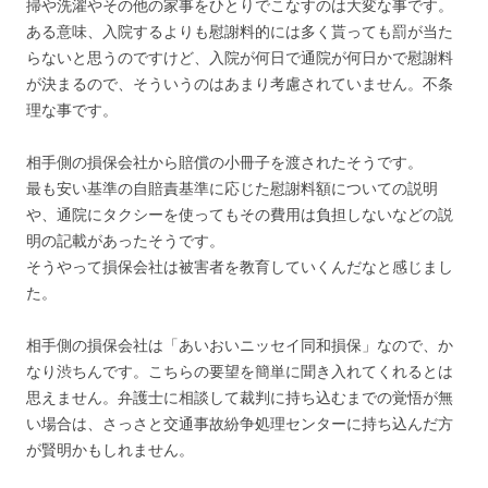
掃や洗濯やその他の家事をひとりでこなすのは大変な事です。
ある意味、入院するよりも慰謝料的には多く貰っても罰が当た
らないと思うのですけど、入院が何日で通院が何日かで慰謝料
が決まるので、そういうのはあまり考慮されていません。不条
理な事です。
相手側の損保会社から賠償の小冊子を渡されたそうです。
最も安い基準の自賠責基準に応じた慰謝料額についての説明
や、通院にタクシーを使ってもその費用は負担しないなどの説
明の記載があったそうです。
そうやって損保会社は被害者を教育していくんだなと感じまし
た。
相手側の損保会社は「あいおいニッセイ同和損保」なので、か
なり渋ちんです。こちらの要望を簡単に聞き入れてくれるとは
思えません。弁護士に相談して裁判に持ち込むまでの覚悟が無
い場合は、さっさと交通事故紛争処理センターに持ち込んだ方
が賢明かもしれません。