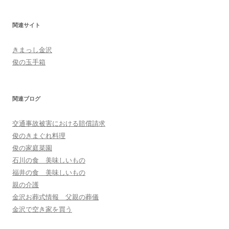
関連サイト
きまっし金沢
俊の玉手箱
関連ブログ
交通事故被害における賠償請求
俊のきまぐれ料理
俊の家庭菜園
石川の食 美味しいもの
福井の食 美味しいもの
親の介護
金沢お葬式情報 父親の葬儀
金沢で空き家を買う