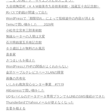
「こまつの杜」と「サイエンスヒルズこまつ」
九谷焼陶芸村（ＫＡＭ能美市九谷焼美術館・浅蔵五十吉記念館）
JRバスで釣銭が間違って出た
WordPressで「期限切れ」によって投稿途中の内容が消える
Temuで買い物をした 2026年
小松市立宮本三郎美術館
無線ルーターの入替は大変
石川県銭屋五兵衛記念館
６０歳以上が無料のお風呂
喜多家
さつまいもを植えた
WordPressとPHPの関係がよくわからない
金沢ケーブルテレビスペースLANの障害
画像の共有化
いしかわ救急安心センター事業 #7119
AliExpressで買い物をした
UQモバイルのデータデータ専用プランでもLINEのSMS接続ができた
ThunderbirdでYahooメールが使えなくなった
生姜を植える