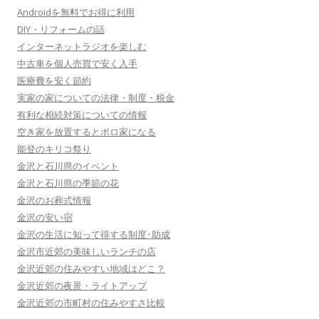
Androidを無料でお得に利用
DIY・リフォームの話
インターネットラジオを楽しむ
中古車を個人売買で安く入手
医療費を安く節約
実家の家についての法律・制度・税金
有利な相続対策についての情報
空き家を放置するとボロ家になる
能登のキリコ祭り
金沢と石川県のイベント
金沢と石川県の季節の花
金沢のお葬式情報
金沢の安い宿
金沢の生活に知って得する制度･助成
金沢市近郊の美味しいランチの店
金沢近郊の住みやすい地域はどこ？
金沢近郊の夜景・ライトアップ
金沢近郊の市町村の住みやすさ比較