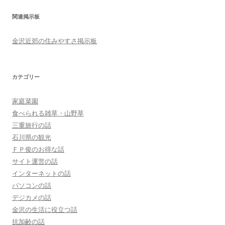
関連掲示板
金沢近郊の住みやすさ掲示板
カテゴリー
家庭菜園
食べられる雑草・山野草
三重旅行の話
石川県の観光
ＦＰ俊のお得な話
サイト運営の話
インターネットの話
パソコンの話
デジカメの話
金沢の生活に役立つ話
抗加齢の話