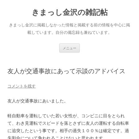
きまっし金沢の雑記帖
きまっし金沢に掲載しなかった情報と掲載する前の情報を中心に掲
載しています。自分の備忘録も兼ねています。
コ
メニュー
ン
テ
ン
ツ
へ
友人が交通事故にあって示談のアドバイス
ス
キ
ッ
プ
コメントを残す
友人が交通事故にあいました。
軽自動車を運転していた若い女性が、コンビニに目をとられ
て、わき見運転でスピードを落とさずに友人の運転する自転車
に追突したという事です。相手の過失１００％は確定です。過
失割合について争われることはないと思われます。