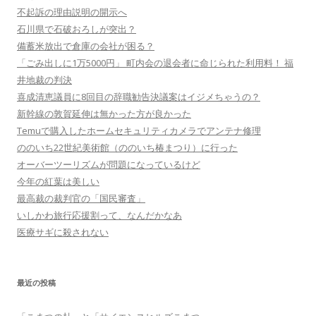
不起訴の理由説明の開示へ
石川県で石破おろしが突出？
備蓄米放出で倉庫の会社が困る？
「ごみ出しに1万5000円」 町内会の退会者に命じられた利用料！ 福
井地裁の判決
喜成清恵議員に8回目の辞職勧告決議案はイジメちゃうの？
新幹線の敦賀延伸は無かった方が良かった
Temuで購入したホームセキュリティカメラでアンテナ修理
ののいち22世紀美術館（ののいち椿まつり）に行った
オーバーツーリズムが問題になっているけど
今年の紅葉は美しい
最高裁の裁判官の「国民審査」
いしかわ旅行応援割って、なんだかなあ
医療サギに殺されない
最近の投稿