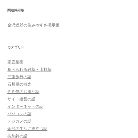
関連掲示板
金沢近郊の住みやすさ掲示板
カテゴリー
家庭菜園
食べられる雑草・山野草
三重旅行の話
石川県の観光
ＦＰ俊のお得な話
サイト運営の話
インターネットの話
パソコンの話
デジカメの話
金沢の生活に役立つ話
抗加齢の話