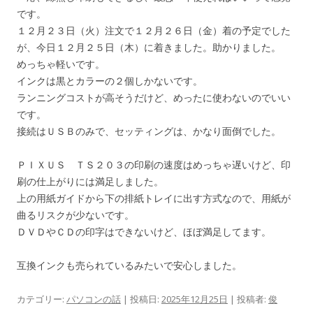
です。
１２月２３日（火）注文で１２月２６日（金）着の予定でした
が、今日１２月２５日（木）に着きました。助かりました。
めっちゃ軽いです。
インクは黒とカラーの２個しかないです。
ランニングコストが高そうだけど、めったに使わないのでいい
です。
接続はＵＳＢのみで、セッティングは、かなり面倒でした。
ＰＩＸＵＳ ＴＳ２０３の印刷の速度はめっちゃ遅いけど、印
刷の仕上がりには満足しました。
上の用紙ガイドから下の排紙トレイに出す方式なので、用紙が
曲るリスクが少ないです。
ＤＶＤやＣＤの印字はできないけど、ほぼ満足してます。
互換インクも売られているみたいで安心しました。
カテゴリー:
パソコンの話
| 投稿日:
2025年12月25日
|
投稿者:
俊