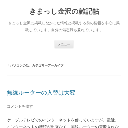
きまっし金沢の雑記帖
きまっし金沢に掲載しなかった情報と掲載する前の情報を中心に掲
載しています。自分の備忘録も兼ねています。
コ
メニュー
ン
テ
ン
ツ
へ
「
パソコンの話
」カテゴリーアーカイブ
ス
キ
ッ
プ
無線ルーターの入替は大変
コメントを残す
ケーブルテレビでのインターネットを使っていますが、最近、
インターネットの接続が出来なく、無線ルーターの電源入れな