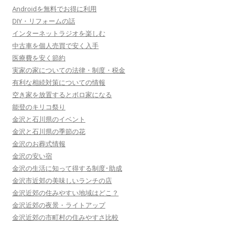
Androidを無料でお得に利用
DIY・リフォームの話
インターネットラジオを楽しむ
中古車を個人売買で安く入手
医療費を安く節約
実家の家についての法律・制度・税金
有利な相続対策についての情報
空き家を放置するとボロ家になる
能登のキリコ祭り
金沢と石川県のイベント
金沢と石川県の季節の花
金沢のお葬式情報
金沢の安い宿
金沢の生活に知って得する制度･助成
金沢市近郊の美味しいランチの店
金沢近郊の住みやすい地域はどこ？
金沢近郊の夜景・ライトアップ
金沢近郊の市町村の住みやすさ比較