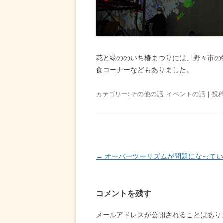
花と緑ののいち椿まつりには、野々市の
食コーナーなどもありました。
カテゴリー:
その他の話
,
イベントの話
| 投
投
←
オーバーツーリズムが問題になってい
稿
ナ
コメントを残す
ビ
ゲ
メールアドレスが公開されることはあり