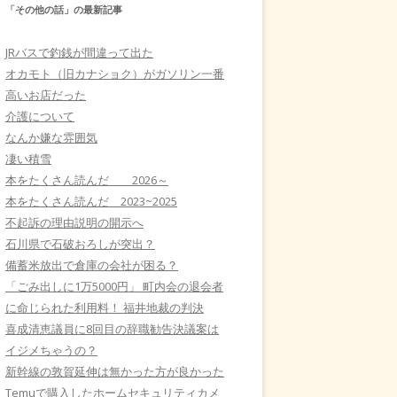
「その他の話」の最新記事
JRバスで釣銭が間違って出た
オカモト（旧カナショク）がガソリン一番
高いお店だった
介護について
なんか嫌な雰囲気
凄い積雪
本をたくさん読んだ 2026～
本をたくさん読んだ 2023~2025
不起訴の理由説明の開示へ
石川県で石破おろしが突出？
備蓄米放出で倉庫の会社が困る？
「ごみ出しに1万5000円」 町内会の退会者
に命じられた利用料！ 福井地裁の判決
喜成清恵議員に8回目の辞職勧告決議案は
イジメちゃうの？
新幹線の敦賀延伸は無かった方が良かった
Temuで購入したホームセキュリティカメ