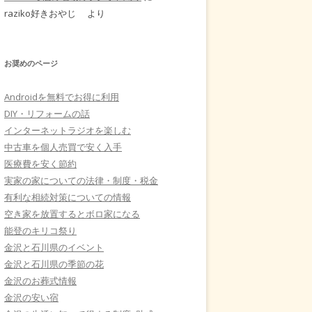
raziko好きおやじ
より
お奨めのページ
Androidを無料でお得に利用
DIY・リフォームの話
インターネットラジオを楽しむ
中古車を個人売買で安く入手
医療費を安く節約
実家の家についての法律・制度・税金
有利な相続対策についての情報
空き家を放置するとボロ家になる
能登のキリコ祭り
金沢と石川県のイベント
金沢と石川県の季節の花
金沢のお葬式情報
金沢の安い宿