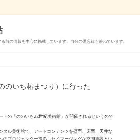
帖
する前の情報を中心に掲載しています。自分の備忘録も兼ねています。
コ
ン
テ
ン
ツ
へ
ス
（ののいち椿まつり）に行った
キ
ッ
プ
ートの「ののいち22世紀美術館」が開催されるというので
ジタル美術館で、アートコンテンツを壁面、床面、天井な
へのプロジェクター投影したイマージングな空間施設とい