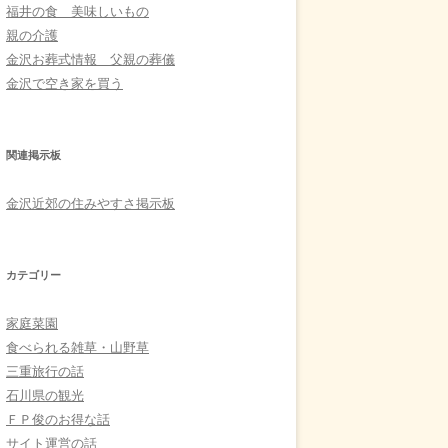
福井の食 美味しいもの
親の介護
金沢お葬式情報 父親の葬儀
金沢で空き家を買う
関連掲示板
金沢近郊の住みやすさ掲示板
カテゴリー
家庭菜園
食べられる雑草・山野草
三重旅行の話
石川県の観光
ＦＰ俊のお得な話
サイト運営の話