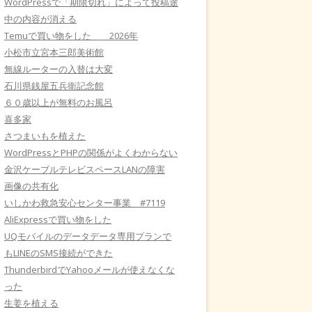
WordPressで「期限切れ」によって投稿途
中の内容が消える
Temuで買い物をした 2026年
小松市立宮本三郎美術館
無線ルーターの入替は大変
石川県銭屋五兵衛記念館
６０歳以上が無料のお風呂
喜多家
さつまいもを植えた
WordPressとPHPの関係がよくわからない
金沢ケーブルテレビスペースLANの障害
画像の共有化
いしかわ救急安心センター事業 #7119
AliExpressで買い物をした
UQモバイルのデータデータ専用プランで
もLINEのSMS接続ができた
ThunderbirdでYahooメールが使えなくな
った
生姜を植える