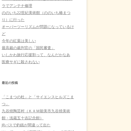
ラでアンテナ修理
ののいち22世紀美術館（ののいち椿まつ
り）に行った
オーバーツーリズムが問題になっているけ
ど
今年の紅葉は美しい
最高裁の裁判官の「国民審査」
いしかわ旅行応援割って、なんだかなあ
医療サギに殺されない
最近の投稿
「こまつの杜」と「サイエンスヒルズこま
つ」
九谷焼陶芸村（ＫＡＭ能美市九谷焼美術
館・浅蔵五十吉記念館）
JRバスで釣銭が間違って出た