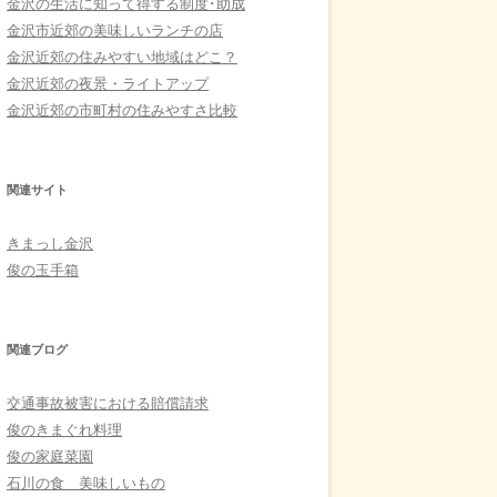
金沢の生活に知って得する制度･助成
金沢市近郊の美味しいランチの店
金沢近郊の住みやすい地域はどこ？
金沢近郊の夜景・ライトアップ
金沢近郊の市町村の住みやすさ比較
関連サイト
きまっし金沢
俊の玉手箱
関連ブログ
交通事故被害における賠償請求
俊のきまぐれ料理
俊の家庭菜園
石川の食 美味しいもの