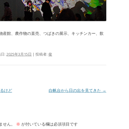
物産館、農作物の直売、つばきの展示、キッチンカー、飲
稿日:
2025年3月15日
|
投稿者:
俊
るけど
白帆台から日の出を見てきた
→
ません。
※
が付いている欄は必須項目です