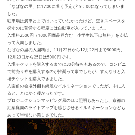
「なばなの里」に17:00に着く予定が19：00になってしまいま
した。
駐車場は満車とまではいっていなかったけど、空きスペースを
探すのに苦労する程度には自動車が入っていました。
入場料2500円（1000円商品券含む 小学生以下は無料）を支払
って入園しました。
なばなの里の入園料は、11月22日から12月22日まで3000円、
12月23日から25日は5000円です。
入場チケットを購入するまでに30分待ちもあるので、コンビニ
で前売り券を購入するのが推奨って事でしたが、すんなりと入
場チケットを購入できました。
入園前の会場外側も綺麗なイルミネーションでしたが、中に入
ると、とにかく凄かったです。
プロジェクションマッピング風のLED照明もあったし、京都の
紅葉庭園のライトアップを感じさせるイルミネーションなども
あって半端ない美しさでした。