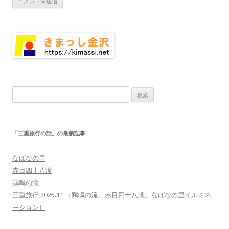
検
索:
「三重旅行の話」の最新記事
なばなの里
赤目四十八滝
鶏鳴の滝
三重旅行 2025.11 （鶏鳴の滝、赤目四十八滝、なばなの里イルミネ
ーション）