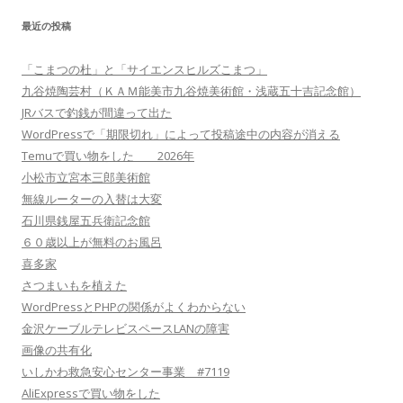
最近の投稿
「こまつの杜」と「サイエンスヒルズこまつ」
九谷焼陶芸村（ＫＡＭ能美市九谷焼美術館・浅蔵五十吉記念館）
JRバスで釣銭が間違って出た
WordPressで「期限切れ」によって投稿途中の内容が消える
Temuで買い物をした 2026年
小松市立宮本三郎美術館
無線ルーターの入替は大変
石川県銭屋五兵衛記念館
６０歳以上が無料のお風呂
喜多家
さつまいもを植えた
WordPressとPHPの関係がよくわからない
金沢ケーブルテレビスペースLANの障害
画像の共有化
いしかわ救急安心センター事業 #7119
AliExpressで買い物をした