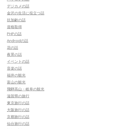
デジカメの話
金沢の生活に役立つ話
抗加齢の話
資格取得
PHPの話
Androidの話
花の話
夜景の話
イベントの話
音楽の話
福井の観光
富山の観光
飛騨高山・岐阜の観光
滋賀県の旅行
東京旅行の話
大阪旅行の話
京都旅行の話
仙台旅行の話