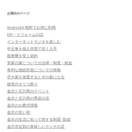
お奨めのページ
Androidを無料でお得に利用
DIY・リフォームの話
インターネットラジオを楽しむ
中古車を個人売買で安く入手
医療費を安く節約
実家の家についての法律・制度・税金
有利な相続対策についての情報
空き家を放置するとボロ家になる
能登のキリコ祭り
金沢と石川県のイベント
金沢と石川県の季節の花
金沢のお葬式情報
金沢の安い宿
金沢の生活に知って得する制度･助成
金沢市近郊の美味しいランチの店