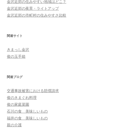
金沢近郊の住みやすい地域はどこ？
金沢近郊の夜景・ライトアップ
金沢近郊の市町村の住みやすさ比較
関連サイト
きまっし金沢
俊の玉手箱
関連ブログ
交通事故被害における賠償請求
俊のきまぐれ料理
俊の家庭菜園
石川の食 美味しいもの
福井の食 美味しいもの
親の介護