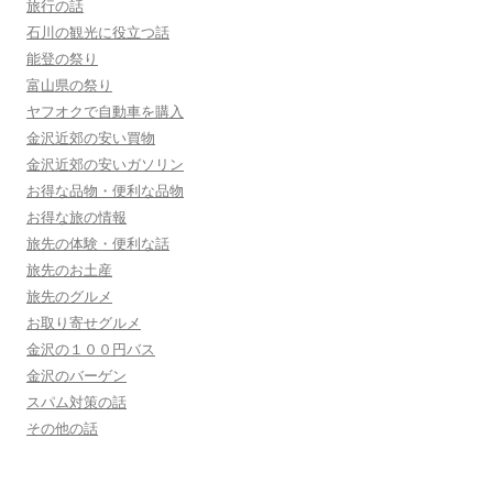
旅行の話
石川の観光に役立つ話
能登の祭り
富山県の祭り
ヤフオクで自動車を購入
金沢近郊の安い買物
金沢近郊の安いガソリン
お得な品物・便利な品物
お得な旅の情報
旅先の体験・便利な話
旅先のお土産
旅先のグルメ
お取り寄せグルメ
金沢の１００円バス
金沢のバーゲン
スパム対策の話
その他の話