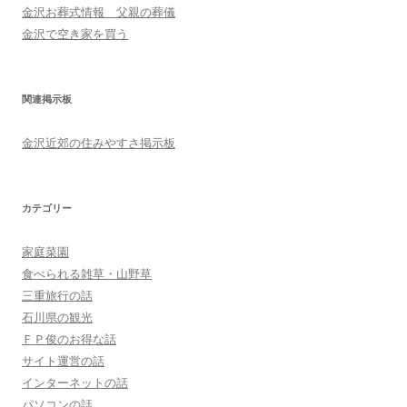
金沢お葬式情報 父親の葬儀
金沢で空き家を買う
関連掲示板
金沢近郊の住みやすさ掲示板
カテゴリー
家庭菜園
食べられる雑草・山野草
三重旅行の話
石川県の観光
ＦＰ俊のお得な話
サイト運営の話
インターネットの話
パソコンの話