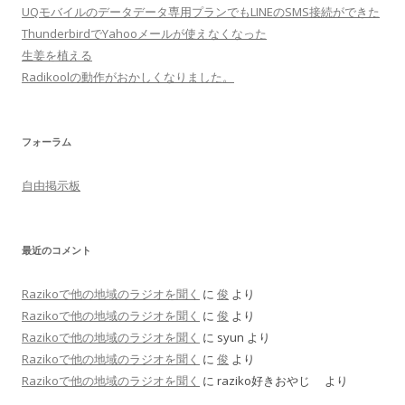
UQモバイルのデータデータ専用プランでもLINEのSMS接続ができた
ThunderbirdでYahooメールが使えなくなった
生姜を植える
Radikoolの動作がおかしくなりました。
フォーラム
自由掲示板
最近のコメント
Razikoで他の地域のラジオを聞く
に
俊
より
Razikoで他の地域のラジオを聞く
に
俊
より
Razikoで他の地域のラジオを聞く
に
syun
より
Razikoで他の地域のラジオを聞く
に
俊
より
Razikoで他の地域のラジオを聞く
に
raziko好きおやじ
より