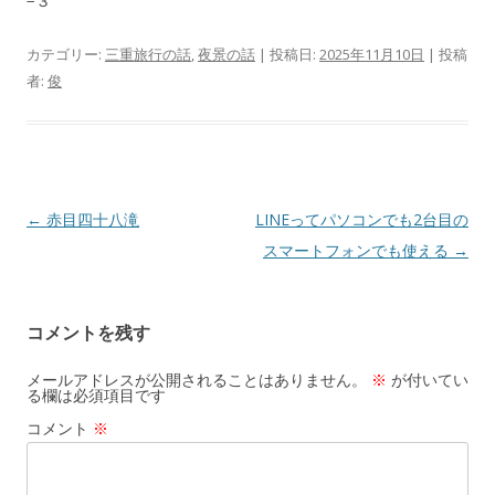
−３
カテゴリー:
三重旅行の話
,
夜景の話
| 投稿日:
2025年11月10日
|
投稿
者:
俊
投
←
赤目四十八滝
LINEってパソコンでも2台目の
稿
スマートフォンでも使える
→
ナ
ビ
コメントを残す
ゲ
ー
メールアドレスが公開されることはありません。
※
が付いてい
る欄は必須項目です
シ
コメント
※
ョ
ン