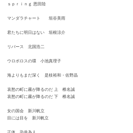
ｓｐｒｉｎｇ 恩田陸
マンダラチャート 垣谷美雨
君たちに明日はない 垣根涼介
リバース 北国浩二
ウロボロスの環 小池真理子
海よりもまだ深く 是枝裕和・佐野晶
哀愁の町に霧が降るのだ 上 椎名誠
哀愁の町に霧が降るのだ 下 椎名誠
女の国会 新川帆立
目には目を 新川帆立
正体 染井為人