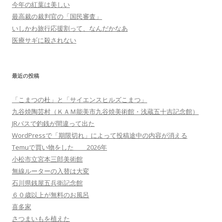
今年の紅葉は美しい
最高裁の裁判官の「国民審査」
いしかわ旅行応援割って、なんだかなあ
医療サギに殺されない
最近の投稿
「こまつの杜」と「サイエンスヒルズこまつ」
九谷焼陶芸村（ＫＡＭ能美市九谷焼美術館・浅蔵五十吉記念館）
JRバスで釣銭が間違って出た
WordPressで「期限切れ」によって投稿途中の内容が消える
Temuで買い物をした 2026年
小松市立宮本三郎美術館
無線ルーターの入替は大変
石川県銭屋五兵衛記念館
６０歳以上が無料のお風呂
喜多家
さつまいもを植えた