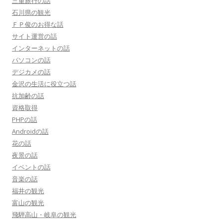
三重旅行の話
石川県の観光
ＦＰ俊のお得な話
サイト運営の話
インターネットの話
パソコンの話
デジカメの話
金沢の生活に役立つ話
抗加齢の話
資格取得
PHPの話
Androidの話
花の話
夜景の話
イベントの話
音楽の話
福井の観光
富山の観光
飛騨高山・岐阜の観光