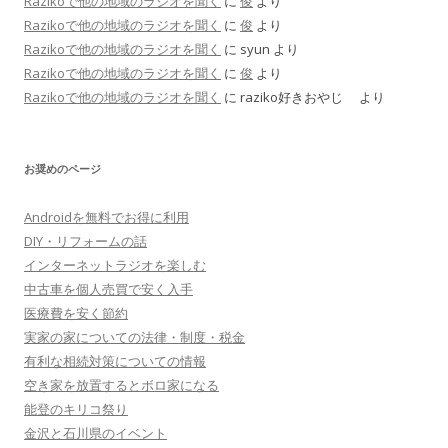
Razikoで他の地域のラジオを聞く
に
俊
より
Razikoで他の地域のラジオを聞く
に
俊
より
Razikoで他の地域のラジオを聞く
に
syun
より
Razikoで他の地域のラジオを聞く
に
俊
より
Razikoで他の地域のラジオを聞く
に
raziko好きおやじ
より
お奨めのページ
Androidを無料でお得に利用
DIY・リフォームの話
インターネットラジオを楽しむ
中古車を個人売買で安く入手
医療費を安く節約
実家の家についての法律・制度・税金
有利な相続対策についての情報
空き家を放置するとボロ家になる
能登のキリコ祭り
金沢と石川県のイベント