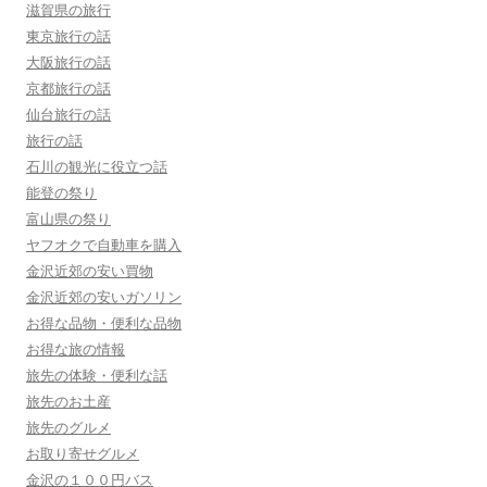
滋賀県の旅行
東京旅行の話
大阪旅行の話
京都旅行の話
仙台旅行の話
旅行の話
石川の観光に役立つ話
能登の祭り
富山県の祭り
ヤフオクで自動車を購入
金沢近郊の安い買物
金沢近郊の安いガソリン
お得な品物・便利な品物
お得な旅の情報
旅先の体験・便利な話
旅先のお土産
旅先のグルメ
お取り寄せグルメ
金沢の１００円バス