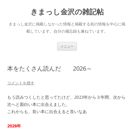
きまっし金沢の雑記帖
きまっし金沢に掲載しなかった情報と掲載する前の情報を中心に掲
載しています。自分の備忘録も兼ねています。
コ
メニュー
ン
テ
ン
ツ
へ
本をたくさん読んだ 2026～
ス
キ
ッ
プ
コメントを残す
もう読みつくしたと思ってたけど、2023年から３年間、次から
次へと面白い本に出合えました。
これからも、良い本に出合えると良いなあ
2026年