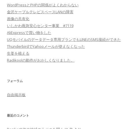
WordPressとPHPの関係がよくわからない
金沢ケーブルテレビスペースLANの障害
画像の共有化
いしかわ救急安心センター事業 #7119
AliExpressで買い物をした
UQモバイルのデータデータ専用プランでもLINEのSMS接続ができた
ThunderbirdでYahooメールが使えなくなった
生姜を植える
Radikoolの動作がおかしくなりました。
フォーラム
自由掲示板
最近のコメント