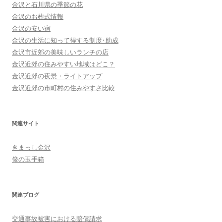
金沢と石川県の季節の花
金沢のお葬式情報
金沢の安い宿
金沢の生活に知って得する制度･助成
金沢市近郊の美味しいランチの店
金沢近郊の住みやすい地域はどこ？
金沢近郊の夜景・ライトアップ
金沢近郊の市町村の住みやすさ比較
関連サイト
きまっし金沢
俊の玉手箱
関連ブログ
交通事故被害における賠償請求