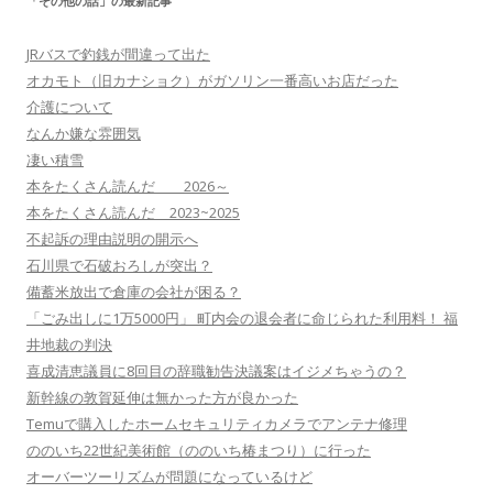
「その他の話」の最新記事
JRバスで釣銭が間違って出た
オカモト（旧カナショク）がガソリン一番高いお店だった
介護について
なんか嫌な雰囲気
凄い積雪
本をたくさん読んだ 2026～
本をたくさん読んだ 2023~2025
不起訴の理由説明の開示へ
石川県で石破おろしが突出？
備蓄米放出で倉庫の会社が困る？
「ごみ出しに1万5000円」 町内会の退会者に命じられた利用料！ 福
井地裁の判決
喜成清恵議員に8回目の辞職勧告決議案はイジメちゃうの？
新幹線の敦賀延伸は無かった方が良かった
Temuで購入したホームセキュリティカメラでアンテナ修理
ののいち22世紀美術館（ののいち椿まつり）に行った
オーバーツーリズムが問題になっているけど