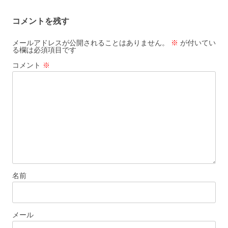
ビ
コメントを残す
ゲ
ー
メールアドレスが公開されることはありません。
※
が付いてい
る欄は必須項目です
シ
コメント
※
ョ
ン
名前
メール