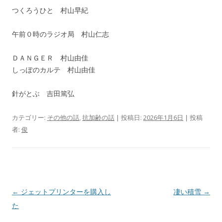
つくろうひと 村山早紀
午前０時のラジオ局 村山仁志
ＤＡＮＧＥＲ 村山由佳
しっぽのカルテ 村山由佳
針がとぶ 吉田篤弘
カテゴリー:
その他の話
,
抗加齢の話
| 投稿日:
2026年1月6日
|
投稿
者:
俊
投
←
ジェットプリンターを購入し
凄い積雪
→
稿
た
ナ