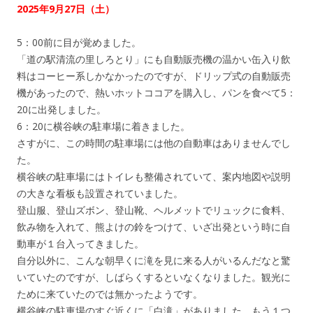
2025年9月27日（土）
5：00前に目が覚めました。
「道の駅清流の里しろとり」にも自動販売機の温かい缶入り飲
料はコーヒー系しかなかったのですが、ドリップ式の自動販売
機があったので、熱いホットココアを購入し、パンを食べて5：
20に出発しました。
6：20に横谷峡の駐車場に着きました。
さすがに、この時間の駐車場には他の自動車はありませんでし
た。
横谷峡の駐車場にはトイレも整備されていて、案内地図や説明
の大きな看板も設置されていました。
登山服、登山ズボン、登山靴、ヘルメットでリュックに食料、
飲み物を入れて、熊よけの鈴をつけて、いざ出発という時に自
動車が１台入ってきました。
自分以外に、こんな朝早くに滝を見に来る人がいるんだなと驚
いていたのですが、しばらくするといなくなりました。観光に
ために来ていたのでは無かったようです。
横谷峡の駐車場のすぐ近くに「白滝」がありました。もう１つ