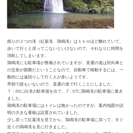
残りの２つの滝（紅葉滝、鶏鳴滝）は１ｋｍほど離れていて、
歩いて行くと戻ってこないといけないので、それなりに時間を
消耗してしまいます。
鶏鳴滝にも駐車場が整備されていますが、直通の道は対向車と
の交差が困難だということなので、自動車で移動するには、一
般的には遠回りして行く人が多いようです。
早朝で誰もいないので、直通の道で行くことにしました。
７：00に白滝の駐車場を出て、7：07に鶏鳴滝の駐車場に着き
ました。
鶏鳴滝の駐車場にはトイレは無かったのですが、案内地図や説
明の大きな看板は設置されていました。
少し戻って紅葉滝を見てから、鶏鳴滝の駐車場に戻って、すぐ
近くの鶏鳴滝を見に行きました。