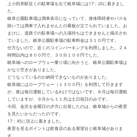
上小田井駅近くの駐車場を出て岐阜城には17：20に着きまし
た。
岐阜公園駐車場は満車表示になっていて、身体障碍者やバスを
除いては満車で入れませんとの看板が立てられていました。お
まけに、道路での駐車場への入場待ちはできませんと掲示され
ていました。岐阜公園駐車場の駐車料金は３１０円です。
仕方ないので、近くのコインパーキングを利用しました。２４
時間以内は８００円で、３０分１００円でした。
岐阜城へのロープウェー乗り場に向かうと、岐阜公園駐車場は
かなり空きがありました。
どうなっているのか納得できないものがありました。
岐阜城にはロープウェー（１３００円）を利用して行きます
が、夜は毎日運航しているわけではないです。８月は毎日運航
していますが、９月から１１月は土日祝日のみです。
今回、金沢を金曜日の夕方に出発したのは、岐阜城からの夜景
を見たいからだったのです。
17：45に頂上に着きました。
夜景を見るポイントは飲食店のある展望台と岐阜城がありま
す。