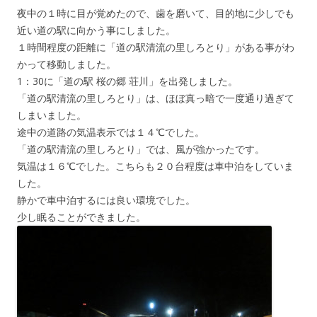
夜中の１時に目が覚めたので、歯を磨いて、目的地に少しでも
近い道の駅に向かう事にしました。
１時間程度の距離に「道の駅清流の里しろとり」がある事がわ
かって移動しました。
1：30に「道の駅 桜の郷 荘川」を出発しました。
「道の駅清流の里しろとり」は、ほぼ真っ暗で一度通り過ぎて
しまいました。
途中の道路の気温表示では１４℃でした。
「道の駅清流の里しろとり」では、風が強かったです。
気温は１６℃でした。こちらも２０台程度は車中泊をしていま
した。
静かで車中泊するには良い環境でした。
少し眠ることができました。