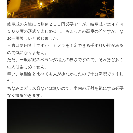
岐阜城の入館には別途２００円必要ですが、岐阜城では４方向
３６０度の形式が楽しめるし、ちょっとの高度の差ですが、な
お一層美しいと感じました。
三脚は使用禁止ですが、カメラを固定できる手すりや柱がある
ので気になりません。
ただ、一般家庭のベランダ程度の狭さですので、それほど多く
の人は楽しめません。
幸い、展望台と比べても人が少なかったので十分満喫できまし
た。
ちなみにガラス窓などは無いので、室内の反射を気にする必要
なく撮影できます。