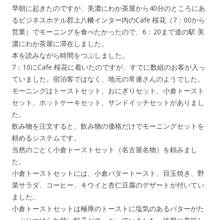
早朝に起きたのですが、美濃にわか茶屋から40分のところにあ
るビジネスホテル郡上八幡インター内のCafe 桜花（7：00から
営業）でモーニングを食べたかったので、6：20まで道の駅 美
濃にわか茶屋に滞在しました。
本を読みながら時間をつぶしました。
7：10にCafe 桜花に着いたのですが、すでに数組のお客が入っ
ていました。宿泊客ではなく、地元の常連さんのようでした。
モーニングはトーストセット、おにぎりセット、小倉トースト
セット、ホットケーキセット、サンドイッチセットがありまし
た。
飲み物を注文すると、飲み物の価格だけでモーニングセットを
頼めるシステムです。
当然のごとく小倉トーストセット（名古屋名物）を頼みまし
た。
小倉トーストセットには、小倉バタートースト、目玉焼き、野
菜サラダ、コーヒー、キウイと杏仁豆腐のデザートが付いてい
ました。
小倉トーストセットは極厚のトーストに塩気のあるバターがた