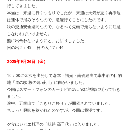
行してきました。
本当は、来週に行くつもりでしたが、来週は天気が悪く再来週
は連休で混みそうなので、急遽行くことにしたのです。
秋の交通安全週間なので、なるべく先頭で走らないように注意
しなければいけません。
熊に出合わないようにと、お祈りしました。
日の出 5：45 日の入 17：44
2025年9月26日（金）
16：00に金沢を出発して森本・福光・南砺経由で車中泊の目的
地「道の駅 桜の郷 荘川」に向かいました。
今回はスマートフォンのカーナビmovLinkに誘導に従って行き
ました。
途中、五箇山で「こきりこ祭り」が開催されていました。
ちょっと興味を惹かれたのですが、今回は我慢です。
夕食はジビエ料理の「味処 高千代」に入りました。