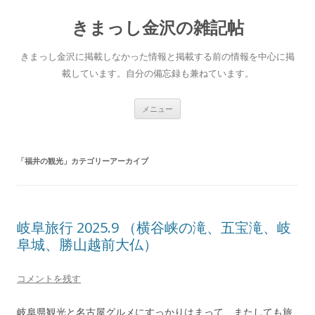
きまっし金沢の雑記帖
きまっし金沢に掲載しなかった情報と掲載する前の情報を中心に掲
載しています。自分の備忘録も兼ねています。
コ
メニュー
ン
テ
ン
ツ
へ
「
福井の観光
」カテゴリーアーカイブ
ス
キ
ッ
プ
岐阜旅行 2025.9 （横谷峡の滝、五宝滝、岐
阜城、勝山越前大仏）
コメントを残す
岐阜県観光と名古屋グルメにすっかりはまって、またしても旅