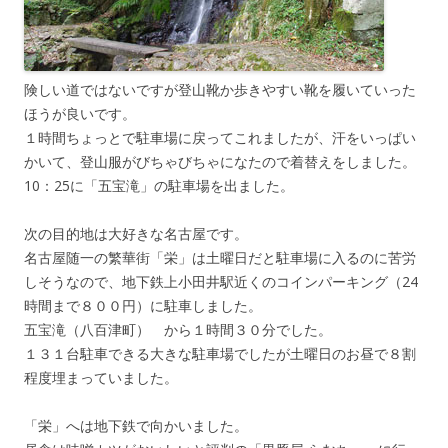
険しい道ではないですが登山靴か歩きやすい靴を履いていった
ほうが良いです。
１時間ちょっとで駐車場に戻ってこれましたが、汗をいっぱい
かいて、登山服がびちゃびちゃになたので着替えをしました。
10：25に「五宝滝」の駐車場を出ました。
次の目的地は大好きな名古屋です。
名古屋随一の繁華街「栄」は土曜日だと駐車場に入るのに苦労
しそうなので、地下鉄上小田井駅近くのコインパーキング（24
時間まで８００円）に駐車しました。
五宝滝（八百津町） から１時間３０分でした。
１３１台駐車できる大きな駐車場でしたが土曜日のお昼で８割
程度埋まっていました。
「栄」へは地下鉄で向かいました。