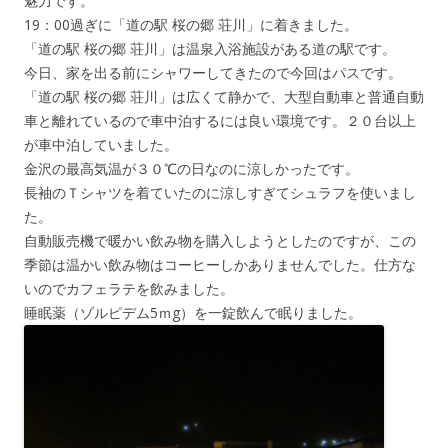
魅力です。
19：00過ぎに「道の駅 桜の郷 荘川」に着きました。
「道の駅 桜の郷 荘川」は温泉入浴施設がある道の駅です。
今日、家を出る前にシャワーしてきたので今回はパスです。
「道の駅 桜の郷 荘川」は広くて静かで、大型自動車と普通自動
車と離れているので車中泊するには良い環境です。２０台以上
が車中泊していました。
金沢の最高気温が３０℃の日なのに涼しかったです。
長袖のＴシャツを着ていたのに涼しすぎてシュラフを使いまし
た。
自動販売機で暖かい飲み物を購入しようとしたのですが、この
季節は温かい飲み物はコーヒーしかありませんでした。仕方な
いのでカフェラテを飲みました。
睡眠薬（ゾルピデム5ｍg）を一錠飲んで眠りました。