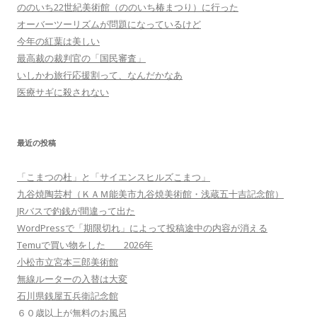
ののいち22世紀美術館（ののいち椿まつり）に行った
オーバーツーリズムが問題になっているけど
今年の紅葉は美しい
最高裁の裁判官の「国民審査」
いしかわ旅行応援割って、なんだかなあ
医療サギに殺されない
最近の投稿
「こまつの杜」と「サイエンスヒルズこまつ」
九谷焼陶芸村（ＫＡＭ能美市九谷焼美術館・浅蔵五十吉記念館）
JRバスで釣銭が間違って出た
WordPressで「期限切れ」によって投稿途中の内容が消える
Temuで買い物をした 2026年
小松市立宮本三郎美術館
無線ルーターの入替は大変
石川県銭屋五兵衛記念館
６０歳以上が無料のお風呂