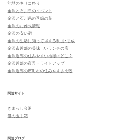
能登のキリコ祭り
金沢と石川県のイベント
金沢と石川県の季節の花
金沢のお葬式情報
金沢の安い宿
金沢の生活に知って得する制度･助成
金沢市近郊の美味しいランチの店
金沢近郊の住みやすい地域はどこ？
金沢近郊の夜景・ライトアップ
金沢近郊の市町村の住みやすさ比較
関連サイト
きまっし金沢
俊の玉手箱
関連ブログ