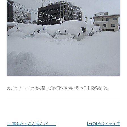
カテゴリー:
その他の話
| 投稿日:
2026年1月25日
|
投稿者:
俊
投
←
本をたくさん読んだ
LGのDVDドライブ