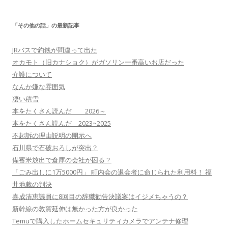
「その他の話」の最新記事
JRバスで釣銭が間違って出た
オカモト（旧カナショク）がガソリン一番高いお店だった
介護について
なんか嫌な雰囲気
凄い積雪
本をたくさん読んだ 2026～
本をたくさん読んだ 2023~2025
不起訴の理由説明の開示へ
石川県で石破おろしが突出？
備蓄米放出で倉庫の会社が困る？
「ごみ出しに1万5000円」 町内会の退会者に命じられた利用料！ 福
井地裁の判決
喜成清恵議員に8回目の辞職勧告決議案はイジメちゃうの？
新幹線の敦賀延伸は無かった方が良かった
Temuで購入したホームセキュリティカメラでアンテナ修理