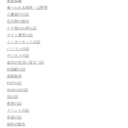
家庭菜園
食べられる雑草・山野草
三重旅行の話
石川県の観光
ＦＰ俊のお得な話
サイト運営の話
インターネットの話
パソコンの話
デジカメの話
金沢の生活に役立つ話
抗加齢の話
資格取得
PHPの話
Androidの話
花の話
夜景の話
イベントの話
音楽の話
福井の観光