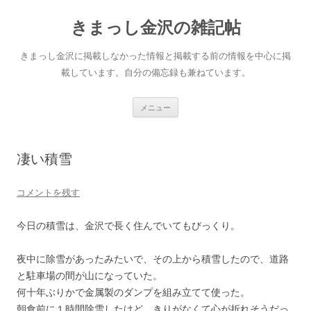
きまっし金沢の雑記帖
きまっし金沢に掲載しなかった情報と掲載する前の情報を中心に掲
載しています。自分の備忘録も兼ねています。
コ
メニュー
ン
テ
ン
ツ
へ
凄い積雪
ス
キ
ッ
プ
コメントを残す
今日の積雪は、金沢で長く住んでいてもびっくり。
夜中に除雪があったみたいで、その上から積雪したので、道路
と駐車場の間が山になっていた。
何十年ぶりかで金属製のダンプを組み立てて使った。
朝食前に１時間除雪したけど、きりがなくて心が折れそうだっ