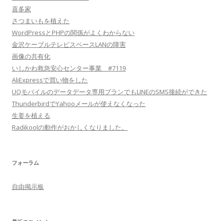
喜多家
さつまいもを植えた
WordPressとPHPの関係がよくわからない
金沢ケーブルテレビスペースLANの障害
画像の共有化
いしかわ救急安心センター事業 #7119
AliExpressで買い物をした
UQモバイルのデータデータ専用プランでもLINEのSMS接続ができた
ThunderbirdでYahooメールが使えなくなった
生姜を植える
Radikoolの動作がおかしくなりました。
フォーラム
自由掲示板