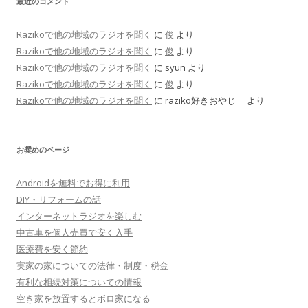
最近のコメント
Razikoで他の地域のラジオを聞く
に
俊
より
Razikoで他の地域のラジオを聞く
に
俊
より
Razikoで他の地域のラジオを聞く
に
syun
より
Razikoで他の地域のラジオを聞く
に
俊
より
Razikoで他の地域のラジオを聞く
に
raziko好きおやじ
より
お奨めのページ
Androidを無料でお得に利用
DIY・リフォームの話
インターネットラジオを楽しむ
中古車を個人売買で安く入手
医療費を安く節約
実家の家についての法律・制度・税金
有利な相続対策についての情報
空き家を放置するとボロ家になる