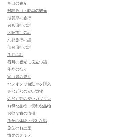
富山の観光
飛騨高山・岐阜の観光
滋賀県の旅行
東京旅行の話
大阪旅行の話
京都旅行の話
仙台旅行の話
旅行の話
石川の観光に役立つ話
能登の祭り
富山県の祭り
ヤフオクで自動車を購入
金沢近郊の安い買物
金沢近郊の安いガソリン
お得な品物・便利な品物
お得な旅の情報
旅先の体験・便利な話
旅先のお土産
旅先のグルメ