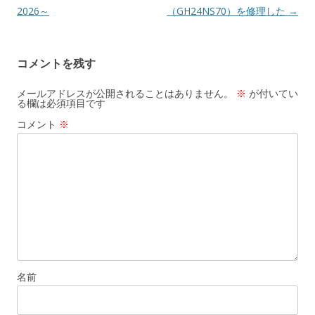
稿
2026～
（GH24NS70）を修理した
→
ナ
ビ
コメントを残す
ゲ
ー
メールアドレスが公開されることはありません。
※
が付いてい
る欄は必須項目です
シ
コメント
※
ョ
ン
名前