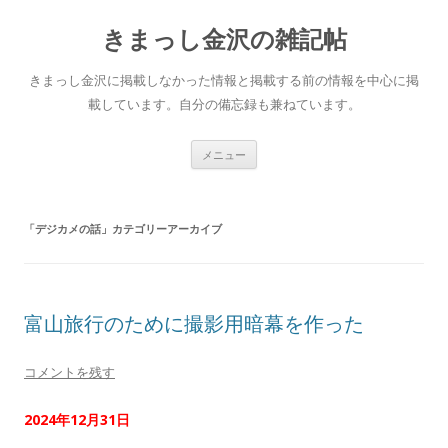
きまっし金沢の雑記帖
きまっし金沢に掲載しなかった情報と掲載する前の情報を中心に掲
載しています。自分の備忘録も兼ねています。
コ
メニュー
ン
テ
ン
ツ
へ
「
デジカメの話
」カテゴリーアーカイブ
ス
キ
ッ
プ
富山旅行のために撮影用暗幕を作った
コメントを残す
2024年12月31日