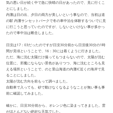
気の悪い日が続く中で急に快晴の日があったので、見に行くこ
とにしました。
内灘は日の出、夕日の両方が美しいという事なので、当初
は道
の駅 内灘サンセットパークで冬の車中泊を体験するついでに見
に行こうと思っていたのですが、しないといけない事が多かっ
たので車中泊は断念しました。
日没は17：03だったのですが日没30分前から日没後30分の1時
間が見頃ということで、16：30には着くように行きました。
ただ、海に沈む太陽だけ撮ってもつまらないので、太陽が沈む
位置に、邪魔にならない景色がありつつ、海に沈むところも見
える場所ということで、のと里山海道の内灘IC近くの海岸で見
ることにしました。
太陽が沈む方向を前もって調べました。
自動車で入っても、砂で動けなくなるようなことが無い事も事
前に確認してみました。
確かに、日没30分前から、オレンジ色に染まってきました。雲
がほとんどない絶好な天気でした。