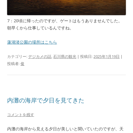
7：20頃に帰ったのですが、ゲートはもうありませんでした。
朝早くから仕事しているんですね。
蓮湖渚公園の場所はこちら
カテゴリー:
デジカメの話
,
石川県の観光
| 投稿日:
2025年1月19日
|
投稿者:
俊
内灘の海岸で夕日を見てきた
コメントを残す
内灘の海岸から見える夕日が美しいと聞いていたのですが、天