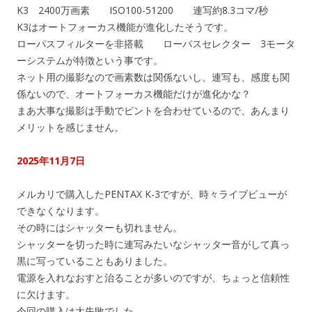
K3 2400万画素 ISO100-51200 連写約8.3コマ/秒
K3はオートフォーカス機能が進化したそうです。
ローパスフィルターを非搭載 ローパスセレクター 3モータ
ーシステムが特徴という事です。
ネット用の撮影なので画素数は関係ないし、連写も、感度も関
係ないので、オートフォーカス機能だけが進化かな？
まあ大事な撮影は手動でピントを合わせているので、あんまり
メリットを感じません。
2025年11月7日
メルカリで購入したPENTAX K-3ですが、時々ライブビューが
できなくなります。
その時にはシャッターも切れません。
シャッターを切った時に連写みたいなシャッター音がして真っ
黒に写っていることもありました。
電源を入れなおすと治ることが多いのですが、ちょっと信頼性
に欠けます。
今回の購入は大失敗でした。