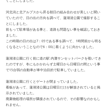
くことにしました。
河北潟と北アルプスから昇る朝日の組み合わせが美しいと聞い
ていたので、日の出の方向を調べて、蓮湖渚公園で撮影するこ
とにしました。
前もって駐車場がある事と、道路も問題ない事を確認しておき
ました。
この時期の日の出は7：05である事を調べて、1時間前から明る
くなるということなので6：00に着くように向かいました。
蓮湖渚公園に行く前に道の駅 内灘サンセットパークを覗いてき
たのですが、冬にもかかわらず土曜日から日曜日の間という事
で15台弱の自動車が車中泊目的で駐車していました。
蓮湖渚公園に行くとゲートが閉まっていました。
看板があって、蓮湖渚公園は日曜日だけが解放されていると掲
示されていました。
廃棄物処理の場所が隣接されているので、その影響なのかもし
れません。