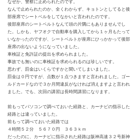
なぜか、警察に止められたのです。
なんで止められたのか、全くわからず、キョトンとしてると後
部座席でシートベルをしてなかいと言われたのです。
後部座席のシートベルトなんて頭の片隅にもありませんでし
た。しかも、ヤフオクで自動車を購入してから１ヶ月もたって
いなかったのですが、シートベルトが座席にひっかかって後部
座席の出ないようになっていました。
車検証と免許証の提出を求められました。
事故でも無いのに車検証を求められるのは珍しいです。
思わず、罰金はいくらですかと聞いてしまいました。
罰金は０円ですが、点数が１点つきますと言われました。ゴー
ルドカードなので３か月間違反がなければ消えますよと言われ
ました。でも、次回の講習は長時間講習になります。
前もってパソコンで調べておいた経路と、カーナビの指示した
経路とは違っていました。
前もって調べておいた経路では
４時間５２分 ５６７０円 ３６３ｋｍ
だったのに、カーナビに指示された経路は阪神高速３２号新神