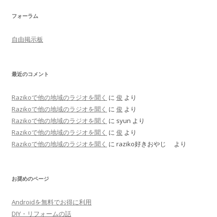
フォーラム
自由掲示板
最近のコメント
Razikoで他の地域のラジオを聞く
に
俊
より
Razikoで他の地域のラジオを聞く
に
俊
より
Razikoで他の地域のラジオを聞く
に
syun
より
Razikoで他の地域のラジオを聞く
に
俊
より
Razikoで他の地域のラジオを聞く
に
raziko好きおやじ
より
お奨めのページ
Androidを無料でお得に利用
DIY・リフォームの話