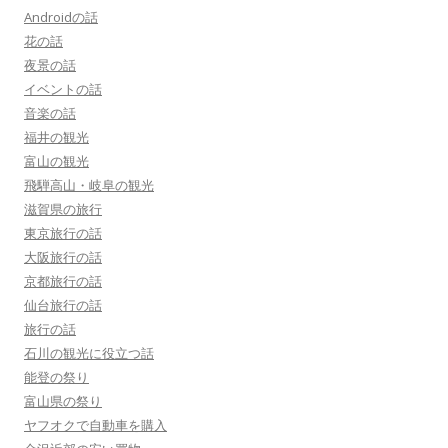
Androidの話
花の話
夜景の話
イベントの話
音楽の話
福井の観光
富山の観光
飛騨高山・岐阜の観光
滋賀県の旅行
東京旅行の話
大阪旅行の話
京都旅行の話
仙台旅行の話
旅行の話
石川の観光に役立つ話
能登の祭り
富山県の祭り
ヤフオクで自動車を購入