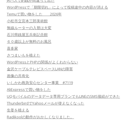
JRバスで釣銭が間違って出た
WordPressで「期限切れ」によって投稿途中の内容が消える
Temuで買い物をした 2026年
小松市立宮本三郎美術館
無線ルーターの入替は大変
石川県銭屋五兵衛記念館
６０歳以上が無料のお風呂
喜多家
さつまいもを植えた
WordPressとPHPの関係がよくわからない
金沢ケーブルテレビスペースLANの障害
画像の共有化
いしかわ救急安心センター事業 #7119
AliExpressで買い物をした
UQモバイルのデータデータ専用プランでもLINEのSMS接続ができた
ThunderbirdでYahooメールが使えなくなった
生姜を植える
Radikoolの動作がおかしくなりました。