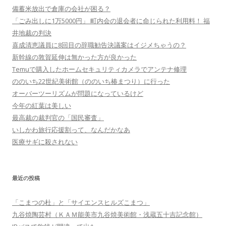
備蓄米放出で倉庫の会社が困る？
「ごみ出しに1万5000円」 町内会の退会者に命じられた利用料！ 福
井地裁の判決
喜成清恵議員に8回目の辞職勧告決議案はイジメちゃうの？
新幹線の敦賀延伸は無かった方が良かった
Temuで購入したホームセキュリティカメラでアンテナ修理
ののいち22世紀美術館（ののいち椿まつり）に行った
オーバーツーリズムが問題になっているけど
今年の紅葉は美しい
最高裁の裁判官の「国民審査」
いしかわ旅行応援割って、なんだかなあ
医療サギに殺されない
最近の投稿
「こまつの杜」と「サイエンスヒルズこまつ」
九谷焼陶芸村（ＫＡＭ能美市九谷焼美術館・浅蔵五十吉記念館）