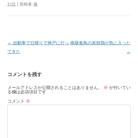
31日
|
投稿者:
俊
投
←
自動車で日帰りで神戸に行っ
南薩食鳥の炭焼鶏が気に入った
稿
てきた
→
ナ
ビ
コメントを残す
ゲ
ー
メールアドレスが公開されることはありません。
※
が付いてい
る欄は必須項目です
シ
コメント
※
ョ
ン