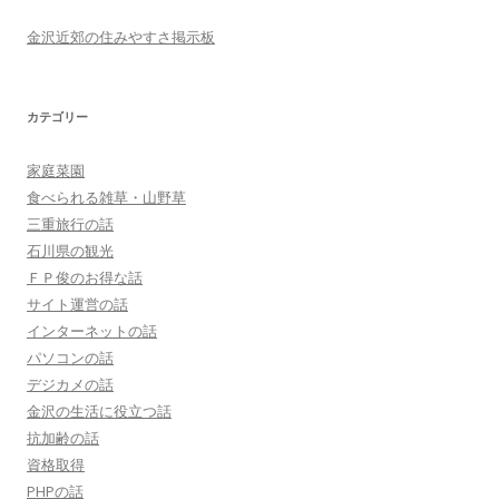
金沢近郊の住みやすさ掲示板
カテゴリー
家庭菜園
食べられる雑草・山野草
三重旅行の話
石川県の観光
ＦＰ俊のお得な話
サイト運営の話
インターネットの話
パソコンの話
デジカメの話
金沢の生活に役立つ話
抗加齢の話
資格取得
PHPの話