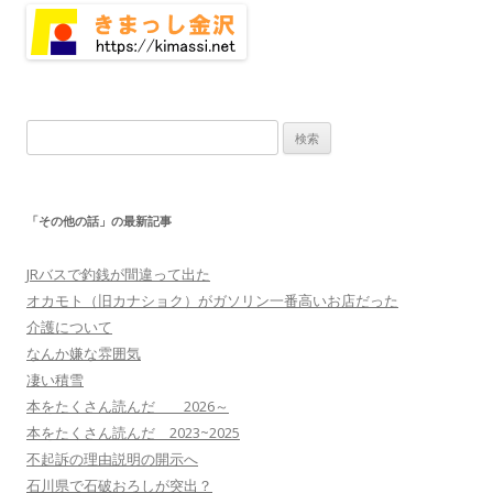
検
索:
「その他の話」の最新記事
JRバスで釣銭が間違って出た
オカモト（旧カナショク）がガソリン一番高いお店だった
介護について
なんか嫌な雰囲気
凄い積雪
本をたくさん読んだ 2026～
本をたくさん読んだ 2023~2025
不起訴の理由説明の開示へ
石川県で石破おろしが突出？