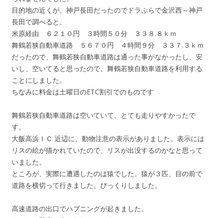
目的地の近くが、神戸長田だったのでドラぷらで金沢西～神戸
長田で調べると、
米原経由 ６２１０円 ３時間５０分 ３３８.８ｋｍ
舞鶴若狭自動車道路 ５６７０円 ４時間９分 ３３７.３ｋｍ
だったので、舞鶴若狭自動車道路は通った事がなかったし、安
いし、空いてると思ったので、舞鶴若狭自動車道路を利用する
ことにしました。
ちなみに料金は土曜日のETC割引でのものです
舞鶴若狭自動車道路は空いていて、とても走りやすかったで
す。
大飯高浜ＩＣ 近辺に、動物注意の表示がありました。表示には
リスの絵が描かれていたので、リスが出没するのかなと思って
いました。
ところが、実際に遭遇したのは猿でした。猿が３匹、目の前で
道路を横切って行きました。びっくりしました。
高速道路の出口でハプニングが起きました。