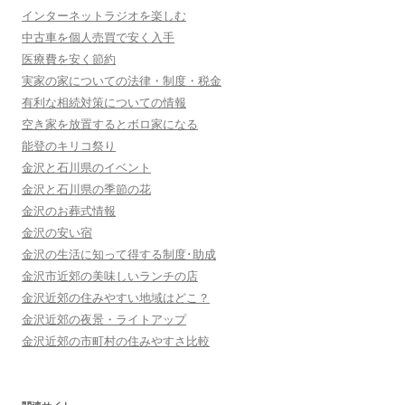
インターネットラジオを楽しむ
中古車を個人売買で安く入手
医療費を安く節約
実家の家についての法律・制度・税金
有利な相続対策についての情報
空き家を放置するとボロ家になる
能登のキリコ祭り
金沢と石川県のイベント
金沢と石川県の季節の花
金沢のお葬式情報
金沢の安い宿
金沢の生活に知って得する制度･助成
金沢市近郊の美味しいランチの店
金沢近郊の住みやすい地域はどこ？
金沢近郊の夜景・ライトアップ
金沢近郊の市町村の住みやすさ比較