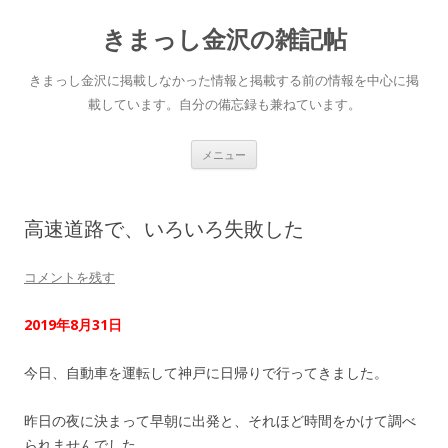
きまっし金沢の雑記帖
きまっし金沢に掲載しなかった情報と掲載する前の情報を中心に掲
載しています。自分の備忘録も兼ねています。
コ
メニュー
ン
テ
ン
ツ
へ
高速道路で、いろいろ失敗した
ス
キ
ッ
プ
コメントを残す
2019年8月31日
今日、自動車を運転して神戸に日帰りで行ってきました。
昨日の夜に決まって早朝に出発と、それほど時間をかけて調べ
られませんでした。