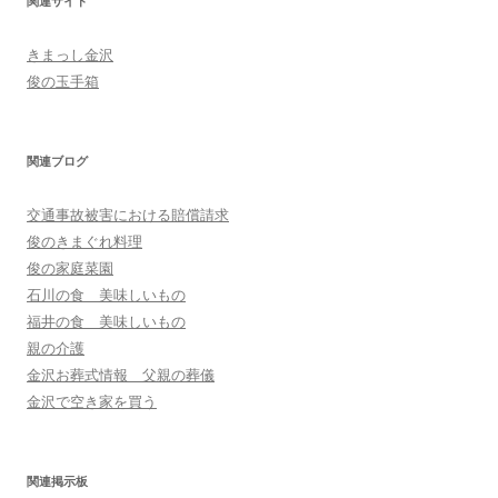
関連サイト
きまっし金沢
俊の玉手箱
関連ブログ
交通事故被害における賠償請求
俊のきまぐれ料理
俊の家庭菜園
石川の食 美味しいもの
福井の食 美味しいもの
親の介護
金沢お葬式情報 父親の葬儀
金沢で空き家を買う
関連掲示板