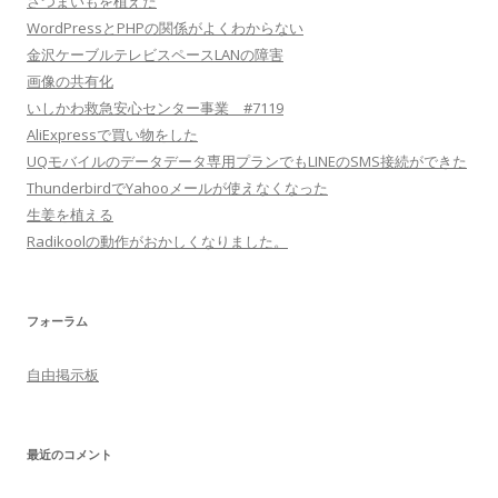
さつまいもを植えた
WordPressとPHPの関係がよくわからない
金沢ケーブルテレビスペースLANの障害
画像の共有化
いしかわ救急安心センター事業 #7119
AliExpressで買い物をした
UQモバイルのデータデータ専用プランでもLINEのSMS接続ができた
ThunderbirdでYahooメールが使えなくなった
生姜を植える
Radikoolの動作がおかしくなりました。
フォーラム
自由掲示板
最近のコメント