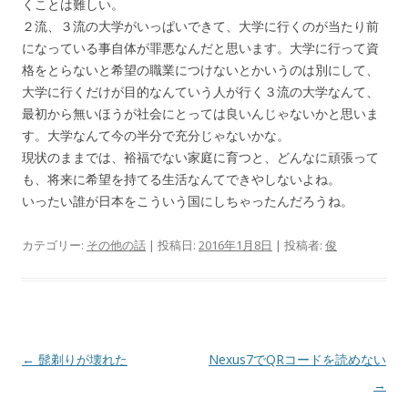
くことは難しい。
２流、３流の大学がいっぱいできて、大学に行くのが当たり前
になっている事自体が罪悪なんだと思います。大学に行って資
格をとらないと希望の職業につけないとかいうのは別にして、
大学に行くだけが目的なんていう人が行く３流の大学なんて、
最初から無いほうが社会にとっては良いんじゃないかと思いま
す。大学なんて今の半分で充分じゃないかな。
現状のままでは、裕福でない家庭に育つと、どんなに頑張って
も、将来に希望を持てる生活なんてできやしないよね。
いったい誰が日本をこういう国にしちゃったんだろうね。
カテゴリー:
その他の話
| 投稿日:
2016年1月8日
|
投稿者:
俊
投
←
髭剃りが壊れた
Nexus7でQRコードを読めない
稿
→