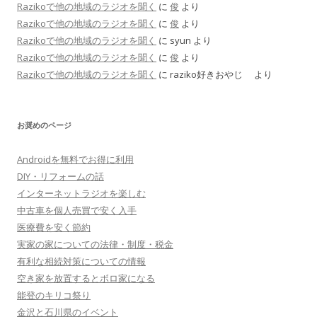
Razikoで他の地域のラジオを聞く
に
俊
より
Razikoで他の地域のラジオを聞く
に
俊
より
Razikoで他の地域のラジオを聞く
に
syun
より
Razikoで他の地域のラジオを聞く
に
俊
より
Razikoで他の地域のラジオを聞く
に
raziko好きおやじ
より
お奨めのページ
Androidを無料でお得に利用
DIY・リフォームの話
インターネットラジオを楽しむ
中古車を個人売買で安く入手
医療費を安く節約
実家の家についての法律・制度・税金
有利な相続対策についての情報
空き家を放置するとボロ家になる
能登のキリコ祭り
金沢と石川県のイベント