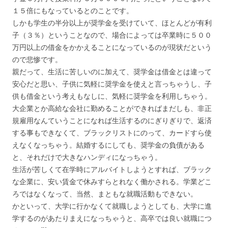
１５倍にもなっているとのことです。
しかも学生の半分以上が奨学金を受けていて、ほとんどが有利
子（３％）ということなので、場合によっては卒業時に５００
万円以上の借金をかかえることになっているのが現状だという
ので悲惨です。
親だって、生活に苦しいのに加えて、奨学金は借金とは違って
安心だと思い、子供に気軽に奨学金を使えと言っちゃうし、子
供も借金という考えもなしに、気軽に奨学金を利用しちゃう。
大企業とか高給な会社に勤めることができればまだしも、非正
規雇用なんていうことになれば生活するのにぎりぎりで、返済
する事もできなくて、ブラックリストにのって、カードすら使
えなくなっちゃう。結婚するにしても、奨学金の負債がある
と、それだけで大きなハンディになっちゃう。
生活が苦しくて在学時にアルバイトしようとすれば、ブラック
な企業に、安い賃金で休みすらとれなく働かされる。学業どこ
ろではなくなって、当然、まともな就職活動もできない。
かといって、大学に行かなくて就職しようとしても、大学に進
学するのがあたりまえになっちゃうと、高卒では良い就職につ