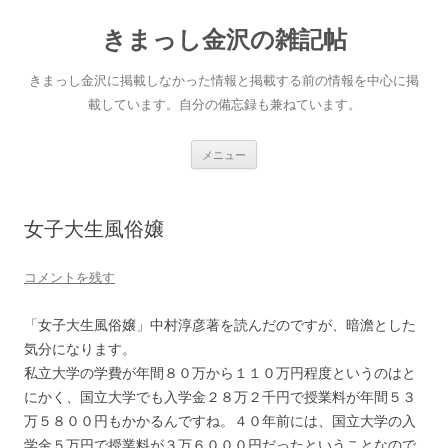
きまっし金沢の雑記帖
きまっし金沢に掲載しなかった情報と掲載する前の情報を中心に掲
載しています。自分の備忘録も兼ねています。
コ
メニュー
ン
テ
ン
ツ
へ
女子大生風俗嬢
ス
キ
ッ
プ
コメントを残す
「女子大生風俗嬢」中村淳彦著を読んだのですが、暗澹とした
気分になります。
私立大学の学費が年間８０万から１１０万円程度というのはと
にかく、国立大学でも入学金２８万２千円で授業料が年間５３
万５８００円もかかるんですね。４０年前には、国立大学の入
学金５万円で授業料が３万６０００円だったということなので