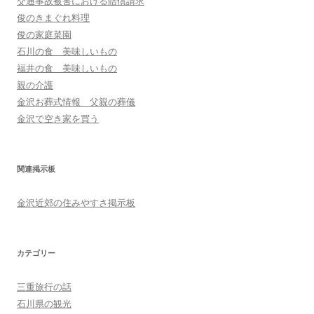
交通事故被害における賠償請求
俊のきまぐれ料理
俊の家庭菜園
石川の食 美味しいもの
福井の食 美味しいもの
親の介護
金沢お葬式情報 父親の葬儀
金沢で空き家を買う
関連掲示板
金沢近郊の住みやすさ掲示板
カテゴリー
三重旅行の話
石川県の観光