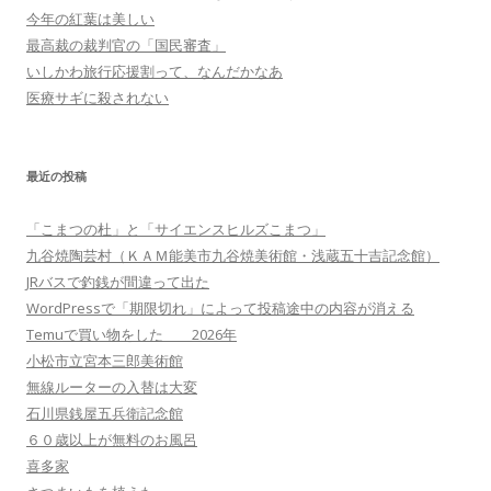
今年の紅葉は美しい
最高裁の裁判官の「国民審査」
いしかわ旅行応援割って、なんだかなあ
医療サギに殺されない
最近の投稿
「こまつの杜」と「サイエンスヒルズこまつ」
九谷焼陶芸村（ＫＡＭ能美市九谷焼美術館・浅蔵五十吉記念館）
JRバスで釣銭が間違って出た
WordPressで「期限切れ」によって投稿途中の内容が消える
Temuで買い物をした 2026年
小松市立宮本三郎美術館
無線ルーターの入替は大変
石川県銭屋五兵衛記念館
６０歳以上が無料のお風呂
喜多家