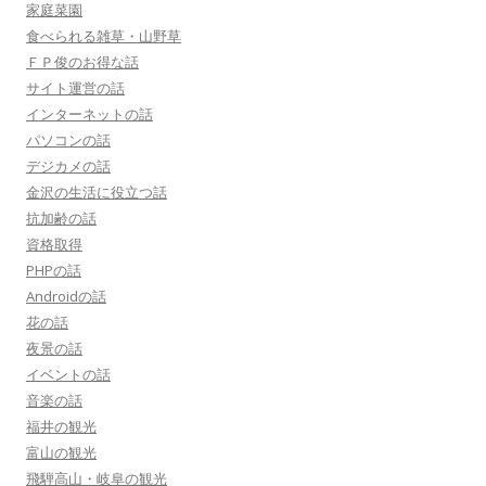
家庭菜園
食べられる雑草・山野草
ＦＰ俊のお得な話
サイト運営の話
インターネットの話
パソコンの話
デジカメの話
金沢の生活に役立つ話
抗加齢の話
資格取得
PHPの話
Androidの話
花の話
夜景の話
イベントの話
音楽の話
福井の観光
富山の観光
飛騨高山・岐阜の観光