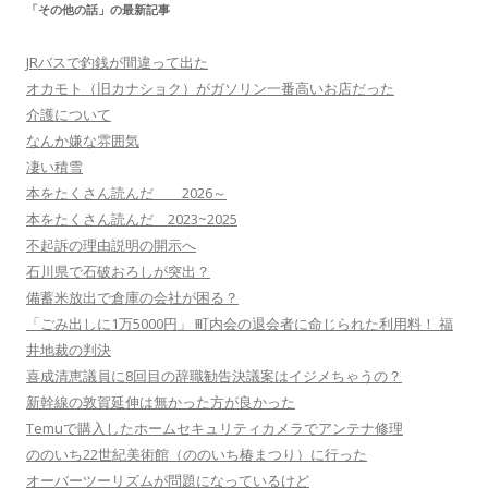
「その他の話」の最新記事
JRバスで釣銭が間違って出た
オカモト（旧カナショク）がガソリン一番高いお店だった
介護について
なんか嫌な雰囲気
凄い積雪
本をたくさん読んだ 2026～
本をたくさん読んだ 2023~2025
不起訴の理由説明の開示へ
石川県で石破おろしが突出？
備蓄米放出で倉庫の会社が困る？
「ごみ出しに1万5000円」 町内会の退会者に命じられた利用料！ 福
井地裁の判決
喜成清恵議員に8回目の辞職勧告決議案はイジメちゃうの？
新幹線の敦賀延伸は無かった方が良かった
Temuで購入したホームセキュリティカメラでアンテナ修理
ののいち22世紀美術館（ののいち椿まつり）に行った
オーバーツーリズムが問題になっているけど