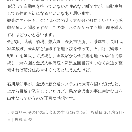
金沢って自動車を持っていないと住めない町ですが、自動車無
しでも住める街になるといいなあと思います。
観光の面からも、金沢はバスの乗り方が分かりにくいという感
想が多いと聞きますが、この際、お金かかっても地下鉄を導入
すればどうかと思います。
金沢駅、武蔵、橋場、兼六園、金沢市役所、西茶屋街、長町武
家屋敷跡、金沢駅と循環する地下鉄を作って、石川線（鶴来・
野町）を延長して接続し、金沢駅から金沢港を地上の鉄道で接
続し、兼六園と金沢大学病院・新県立図書館をつなぐ鉄道を整
備すれば随分住みやすくなると思うんだけど。
石川県知事が、金沢の新交通システムは渋滞を招くだけだと、
上から目線で発言していたけど、県が金沢市の事に余計な口を
出すなっていうのが正直な感想です。
カテゴリー:
その他の話
,
金沢の生活に役立つ話
| 投稿日:
2017年3月7
日
|
投稿者:
俊