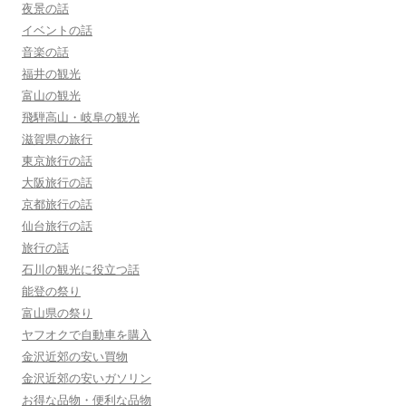
夜景の話
イベントの話
音楽の話
福井の観光
富山の観光
飛騨高山・岐阜の観光
滋賀県の旅行
東京旅行の話
大阪旅行の話
京都旅行の話
仙台旅行の話
旅行の話
石川の観光に役立つ話
能登の祭り
富山県の祭り
ヤフオクで自動車を購入
金沢近郊の安い買物
金沢近郊の安いガソリン
お得な品物・便利な品物