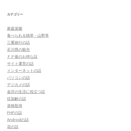
カテゴリー
家庭菜園
食べられる雑草・山野草
三重旅行の話
石川県の観光
ＦＰ俊のお得な話
サイト運営の話
インターネットの話
パソコンの話
デジカメの話
金沢の生活に役立つ話
抗加齢の話
資格取得
PHPの話
Androidの話
花の話