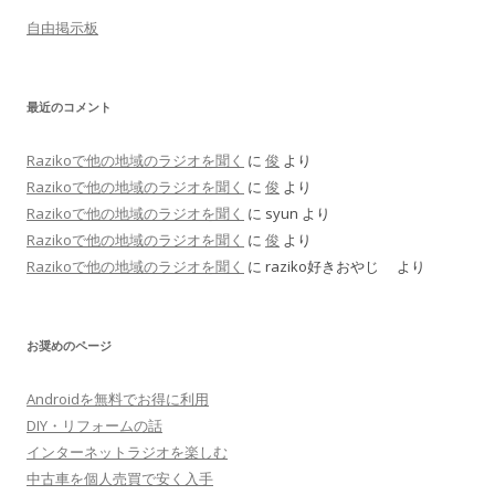
自由掲示板
最近のコメント
Razikoで他の地域のラジオを聞く
に
俊
より
Razikoで他の地域のラジオを聞く
に
俊
より
Razikoで他の地域のラジオを聞く
に
syun
より
Razikoで他の地域のラジオを聞く
に
俊
より
Razikoで他の地域のラジオを聞く
に
raziko好きおやじ
より
お奨めのページ
Androidを無料でお得に利用
DIY・リフォームの話
インターネットラジオを楽しむ
中古車を個人売買で安く入手