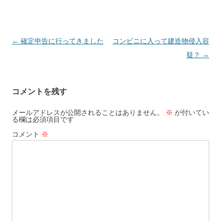
投
←
確定申告に行ってきました
コンビニに入って建造物侵入容
稿
疑？
→
ナ
ビ
コメントを残す
ゲ
ー
メールアドレスが公開されることはありません。
※
が付いてい
る欄は必須項目です
シ
コメント
※
ョ
ン