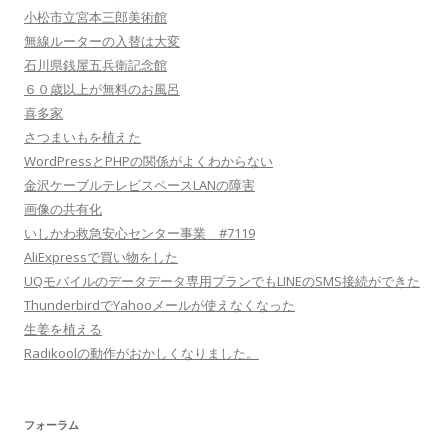
小松市立宮本三郎美術館
無線ルーターの入替は大変
石川県銭屋五兵衛記念館
６０歳以上が無料のお風呂
喜多家
さつまいもを植えた
WordPressとPHPの関係がよくわからない
金沢ケーブルテレビスペースLANの障害
画像の共有化
いしかわ救急安心センター事業 #7119
AliExpressで買い物をした
UQモバイルのデータデータ専用プランでもLINEのSMS接続ができた
ThunderbirdでYahooメールが使えなくなった
生姜を植える
Radikoolの動作がおかしくなりました。
フォーラム