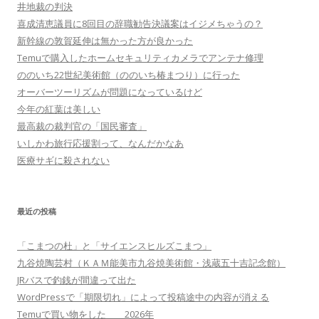
井地裁の判決
喜成清恵議員に8回目の辞職勧告決議案はイジメちゃうの？
新幹線の敦賀延伸は無かった方が良かった
Temuで購入したホームセキュリティカメラでアンテナ修理
ののいち22世紀美術館（ののいち椿まつり）に行った
オーバーツーリズムが問題になっているけど
今年の紅葉は美しい
最高裁の裁判官の「国民審査」
いしかわ旅行応援割って、なんだかなあ
医療サギに殺されない
最近の投稿
「こまつの杜」と「サイエンスヒルズこまつ」
九谷焼陶芸村（ＫＡＭ能美市九谷焼美術館・浅蔵五十吉記念館）
JRバスで釣銭が間違って出た
WordPressで「期限切れ」によって投稿途中の内容が消える
Temuで買い物をした 2026年