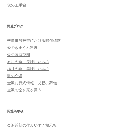
俊の玉手箱
関連ブログ
交通事故被害における賠償請求
俊のきまぐれ料理
俊の家庭菜園
石川の食 美味しいもの
福井の食 美味しいもの
親の介護
金沢お葬式情報 父親の葬儀
金沢で空き家を買う
関連掲示板
金沢近郊の住みやすさ掲示板