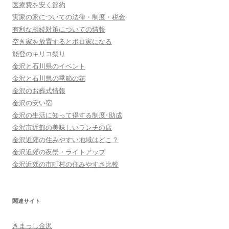
医療費を安く節約
実家の家についての法律・制度・税金
有利な相続対策についての情報
空き家を放置するとボロ家になる
能登のキリコ祭り
金沢と石川県のイベント
金沢と石川県の季節の花
金沢のお葬式情報
金沢の安い宿
金沢の生活に知って得する制度･助成
金沢市近郊の美味しいランチの店
金沢近郊の住みやすい地域はどこ？
金沢近郊の夜景・ライトアップ
金沢近郊の市町村の住みやすさ比較
関連サイト
きまっし金沢