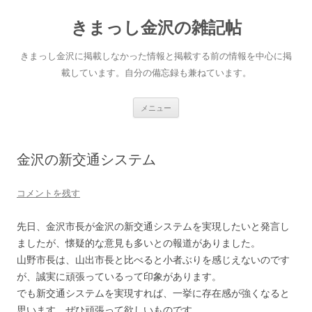
きまっし金沢の雑記帖
きまっし金沢に掲載しなかった情報と掲載する前の情報を中心に掲
載しています。自分の備忘録も兼ねています。
コ
メニュー
ン
テ
ン
ツ
へ
金沢の新交通システム
ス
キ
ッ
プ
コメントを残す
先日、金沢市長が金沢の新交通システムを実現したいと発言し
ましたが、懐疑的な意見も多いとの報道がありました。
山野市長は、山出市長と比べると小者ぶりを感じえないのです
が、誠実に頑張っているって印象があります。
でも新交通システムを実現すれば、一挙に存在感が強くなると
思います。ぜひ頑張って欲しいものです。