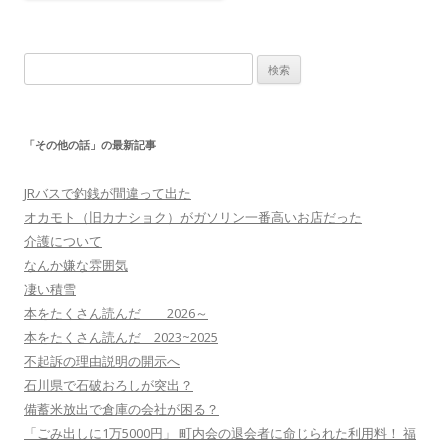
検
索:
「その他の話」の最新記事
JRバスで釣銭が間違って出た
オカモト（旧カナショク）がガソリン一番高いお店だった
介護について
なんか嫌な雰囲気
凄い積雪
本をたくさん読んだ 2026～
本をたくさん読んだ 2023~2025
不起訴の理由説明の開示へ
石川県で石破おろしが突出？
備蓄米放出で倉庫の会社が困る？
「ごみ出しに1万5000円」 町内会の退会者に命じられた利用料！ 福