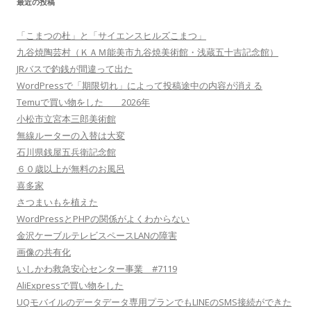
最近の投稿
「こまつの杜」と「サイエンスヒルズこまつ」
九谷焼陶芸村（ＫＡＭ能美市九谷焼美術館・浅蔵五十吉記念館）
JRバスで釣銭が間違って出た
WordPressで「期限切れ」によって投稿途中の内容が消える
Temuで買い物をした 2026年
小松市立宮本三郎美術館
無線ルーターの入替は大変
石川県銭屋五兵衛記念館
６０歳以上が無料のお風呂
喜多家
さつまいもを植えた
WordPressとPHPの関係がよくわからない
金沢ケーブルテレビスペースLANの障害
画像の共有化
いしかわ救急安心センター事業 #7119
AliExpressで買い物をした
UQモバイルのデータデータ専用プランでもLINEのSMS接続ができた