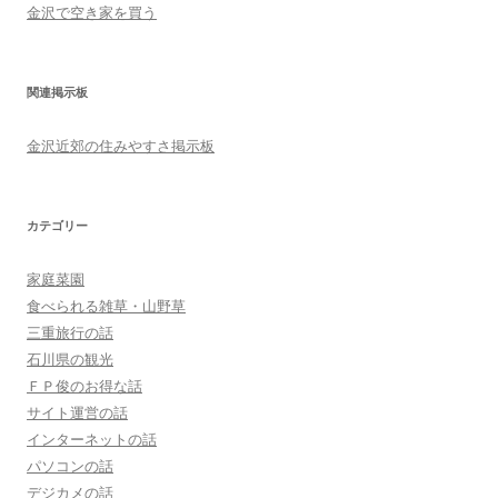
金沢で空き家を買う
関連掲示板
金沢近郊の住みやすさ掲示板
カテゴリー
家庭菜園
食べられる雑草・山野草
三重旅行の話
石川県の観光
ＦＰ俊のお得な話
サイト運営の話
インターネットの話
パソコンの話
デジカメの話