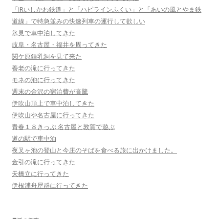
「IRいしかわ鉄道」と「ハピラインふくい」と「あいの風とやま鉄
道線」で特急並みの快速列車の運行して欲しい
氷見で車中泊してきた
岐阜・名古屋・福井を周ってきた
関ケ原鍾乳洞を見て来た
養老の滝に行ってきた
モネの池に行ってきた
週末の金沢の宿泊費が高騰
伊吹山頂上で車中泊してきた
伊吹山や名古屋に行ってきた
青春１８きっぷ 名古屋と敦賀で遊ぶ
道の駅で車中泊
夜叉ヶ池の登山と今庄のそばを食べる旅に出かけました。
金引の滝に行ってきた
天橋立に行ってきた
伊根浦舟屋群に行ってきた