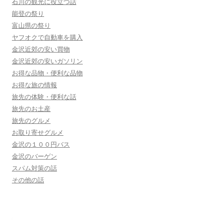
石川の観光に役立つ話
能登の祭り
富山県の祭り
ヤフオクで自動車を購入
金沢近郊の安い買物
金沢近郊の安いガソリン
お得な品物・便利な品物
お得な旅の情報
旅先の体験・便利な話
旅先のお土産
旅先のグルメ
お取り寄せグルメ
金沢の１００円バス
金沢のバーゲン
スパム対策の話
その他の話