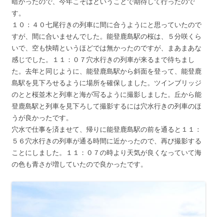
暗かったので、今年こそはということで期待して行ったので
す。
１０：４０七尾行きの列車に間に合うようにと思っていたので
すが、間に合いませんでした。能登鹿島駅の桜は、５分咲くら
いで、空も快晴というほどでは無かったのですが、まあまあな
感じでした。１１：０７穴水行きの列車が来るまで待ちまし
た。去年と同じように、能登鹿島駅から斜面を登って、能登鹿
島駅を見下ろせるように場所を確保しました。ツインブリッジ
のとと桜並木と列車と海が写るように撮影しました。丘から能
登鹿島駅と列車を見下ろして撮影するには穴水行きの列車のほ
うが良かったです。
穴水で仕事を済ませて、帰りに能登鹿島駅の前を通ると１１：
５６穴水行きの列車が通る時間に近かったので、再び撮影する
ことにしました。１１：０７の時より天気が良くなっていて海
の色も青さが増していたので良かったです。