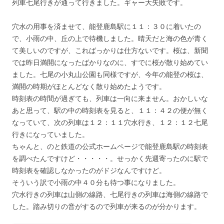
列車七尾行きが通って行きました。ギャー大失敗です。
穴水の用事を済ませて、能登鹿島駅に１１：３０に着いたの
で、小雨の中、丘の上で待機しました。晴天だと海の色が青く
て美しいのですが、こればっかりは仕方ないです。桜は、新聞
では昨日満開になったばかりなのに、すでに桜が散り始めてい
ました。七尾の小丸山公園も同様ですが、今年の能登の桜は、
満開の時期がほとんどなく散り始めたようです。
時刻表の時間が過ぎても、列車は一向に来ません。おかしいな
あと思って、駅の中の時刻表を見ると、１１：４２の便が無く
なっていて、次の列車は１２：１１穴水行き、１２：１２七尾
行きになっていました。
ちゃんと、のと鉄道の公式ホームページで能登鹿島駅の時刻表
を調べたんですけど・・・・・。せっかく先週寄ったのに駅で
時刻表を確認しなかったのがドジなんですけど。
そういう訳で小雨の中４０分も待つ事になりました。
穴水行きの列車は山側の線路、七尾行きの列車は海側の線路で
した。踏み切りの音がするので列車が来るのが分かります。