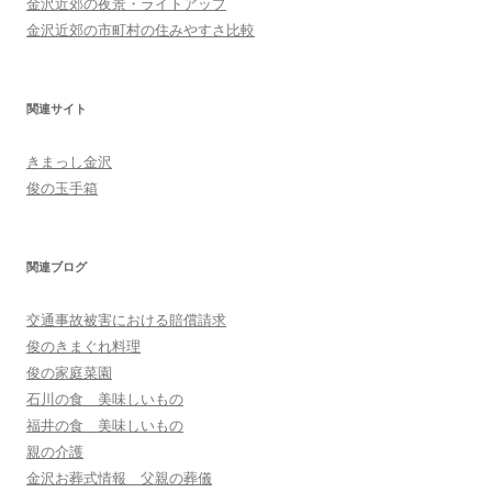
金沢近郊の夜景・ライトアップ
金沢近郊の市町村の住みやすさ比較
関連サイト
きまっし金沢
俊の玉手箱
関連ブログ
交通事故被害における賠償請求
俊のきまぐれ料理
俊の家庭菜園
石川の食 美味しいもの
福井の食 美味しいもの
親の介護
金沢お葬式情報 父親の葬儀