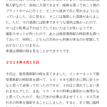
無人駅なので、自由に入場できます。線路を渡って向こう側の
プラットホームに行くと、そこから徒歩で丘に登れるようにな
っていました。丘に登ると、そこには舗装した道路がありまし
た。ただ、その道路には駐車できそうな場所は無かったので、
やっぱり駐車は下のほうでしておいたほうが良いようです。
撮影スポットが判ったので、あとは能登鹿島駅の時刻表を調べ
ておいて、何時に、どちらの方向から列車が来るのか把握して
おかないといけません。
来週は満開の桜を見ることができそうです。
２０１５年４月１５日
今日は、能登鹿島駅の桜を見てきました。インターネットで能
登鹿島駅の時刻表を調べて、１０：４８七尾行きに間に合うか
なと思って頑張って行ったのですが、３分ほど遅れてしまい見
れませんでした。まあ、１０：４８の列車は最初から無理かな
と思っていたので、先に穴水の仕事を済ませて１１：４２穴水
行きの列車を撮影することにしました。すると、すぐ後に臨時