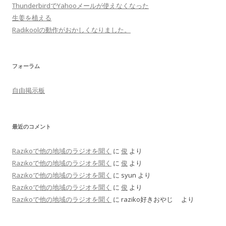
ThunderbirdでYahooメールが使えなくなった
生姜を植える
Radikoolの動作がおかしくなりました。
フォーラム
自由掲示板
最近のコメント
Razikoで他の地域のラジオを聞く
に
俊
より
Razikoで他の地域のラジオを聞く
に
俊
より
Razikoで他の地域のラジオを聞く
に
syun
より
Razikoで他の地域のラジオを聞く
に
俊
より
Razikoで他の地域のラジオを聞く
に
raziko好きおやじ
より