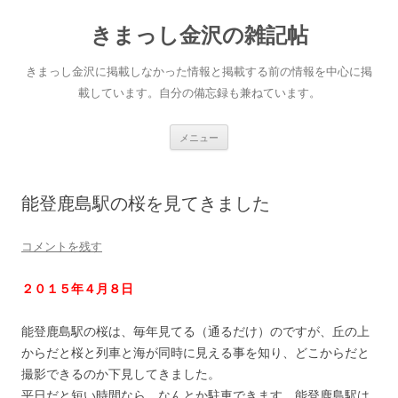
きまっし金沢の雑記帖
きまっし金沢に掲載しなかった情報と掲載する前の情報を中心に掲
載しています。自分の備忘録も兼ねています。
コ
メニュー
ン
テ
ン
ツ
へ
能登鹿島駅の桜を見てきました
ス
キ
ッ
プ
コメントを残す
２０１５年４月８日
能登鹿島駅の桜は、毎年見てる（通るだけ）のですが、丘の上
からだと桜と列車と海が同時に見える事を知り、どこからだと
撮影できるのか下見してきました。
平日だと短い時間なら、なんとか駐車できます。能登鹿島駅は