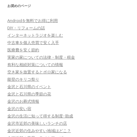
お奨めのページ
Androidを無料でお得に利用
DIY・リフォームの話
インターネットラジオを楽しむ
中古車を個人売買で安く入手
医療費を安く節約
実家の家についての法律・制度・税金
有利な相続対策についての情報
空き家を放置するとボロ家になる
能登のキリコ祭り
金沢と石川県のイベント
金沢と石川県の季節の花
金沢のお葬式情報
金沢の安い宿
金沢の生活に知って得する制度･助成
金沢市近郊の美味しいランチの店
金沢近郊の住みやすい地域はどこ？