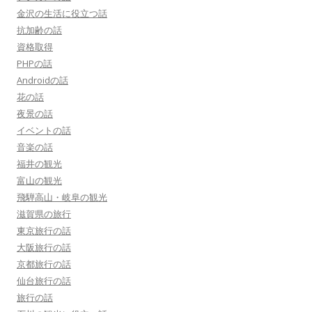
金沢の生活に役立つ話
抗加齢の話
資格取得
PHPの話
Androidの話
花の話
夜景の話
イベントの話
音楽の話
福井の観光
富山の観光
飛騨高山・岐阜の観光
滋賀県の旅行
東京旅行の話
大阪旅行の話
京都旅行の話
仙台旅行の話
旅行の話