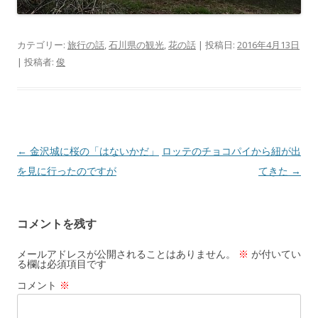
カテゴリー:
旅行の話
,
石川県の観光
,
花の話
| 投稿日:
2016年4月13日
|
投稿者:
俊
投
←
金沢城に桜の「はないかだ」
ロッテのチョコパイから紐が出
稿
を見に行ったのですが
てきた
→
ナ
ビ
コメントを残す
ゲ
ー
メールアドレスが公開されることはありません。
※
が付いてい
る欄は必須項目です
シ
コメント
※
ョ
ン