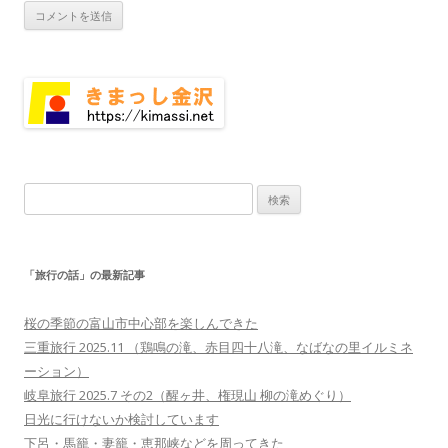
検
索:
「旅行の話」の最新記事
桜の季節の富山市中心部を楽しんできた
三重旅行 2025.11 （鶏鳴の滝、赤目四十八滝、なばなの里イルミネ
ーション）
岐阜旅行 2025.7 その2（醒ヶ井、権現山 柳の滝めぐり）
日光に行けないか検討しています
下呂・馬籠・妻籠・恵那峡などを周ってきた