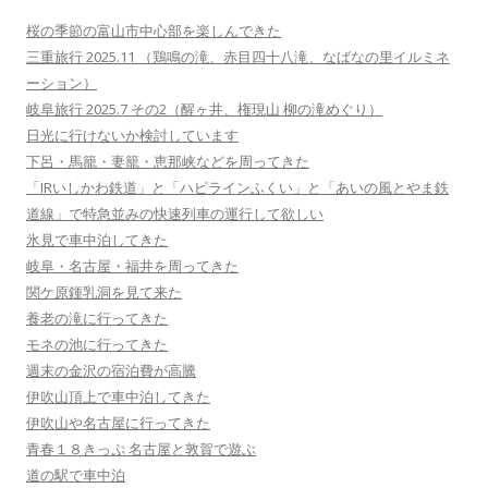
桜の季節の富山市中心部を楽しんできた
三重旅行 2025.11 （鶏鳴の滝、赤目四十八滝、なばなの里イルミネ
ーション）
岐阜旅行 2025.7 その2（醒ヶ井、権現山 柳の滝めぐり）
日光に行けないか検討しています
下呂・馬籠・妻籠・恵那峡などを周ってきた
「IRいしかわ鉄道」と「ハピラインふくい」と「あいの風とやま鉄
道線」で特急並みの快速列車の運行して欲しい
氷見で車中泊してきた
岐阜・名古屋・福井を周ってきた
関ケ原鍾乳洞を見て来た
養老の滝に行ってきた
モネの池に行ってきた
週末の金沢の宿泊費が高騰
伊吹山頂上で車中泊してきた
伊吹山や名古屋に行ってきた
青春１８きっぷ 名古屋と敦賀で遊ぶ
道の駅で車中泊