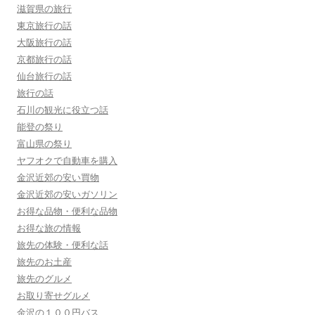
滋賀県の旅行
東京旅行の話
大阪旅行の話
京都旅行の話
仙台旅行の話
旅行の話
石川の観光に役立つ話
能登の祭り
富山県の祭り
ヤフオクで自動車を購入
金沢近郊の安い買物
金沢近郊の安いガソリン
お得な品物・便利な品物
お得な旅の情報
旅先の体験・便利な話
旅先のお土産
旅先のグルメ
お取り寄せグルメ
金沢の１００円バス