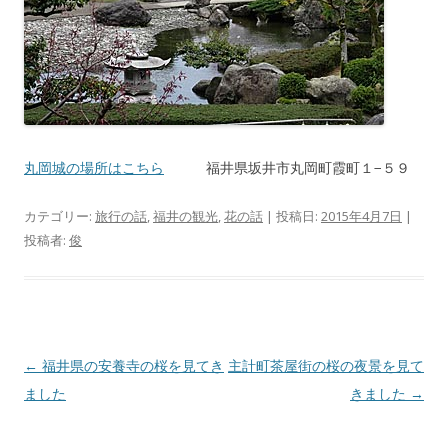
丸岡城の場所はこちら
福井県坂井市丸岡町霞町１−５９
カテゴリー:
旅行の話
,
福井の観光
,
花の話
| 投稿日:
2015年4月7日
|
投稿者:
俊
投
←
福井県の安養寺の桜を見てき
主計町茶屋街の桜の夜景を見て
稿
ました
きました
→
ナ