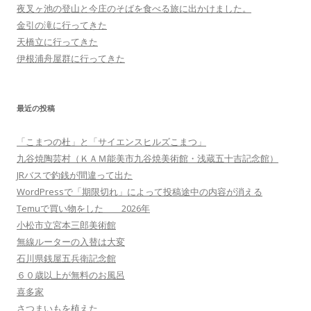
夜叉ヶ池の登山と今庄のそばを食べる旅に出かけました。
金引の滝に行ってきた
天橋立に行ってきた
伊根浦舟屋群に行ってきた
最近の投稿
「こまつの杜」と「サイエンスヒルズこまつ」
九谷焼陶芸村（ＫＡＭ能美市九谷焼美術館・浅蔵五十吉記念館）
JRバスで釣銭が間違って出た
WordPressで「期限切れ」によって投稿途中の内容が消える
Temuで買い物をした 2026年
小松市立宮本三郎美術館
無線ルーターの入替は大変
石川県銭屋五兵衛記念館
６０歳以上が無料のお風呂
喜多家
さつまいもを植えた