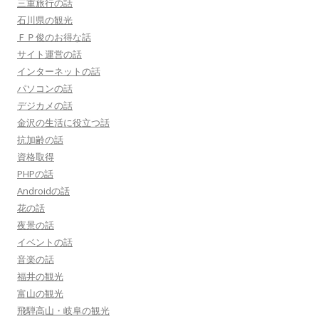
三重旅行の話
石川県の観光
ＦＰ俊のお得な話
サイト運営の話
インターネットの話
パソコンの話
デジカメの話
金沢の生活に役立つ話
抗加齢の話
資格取得
PHPの話
Androidの話
花の話
夜景の話
イベントの話
音楽の話
福井の観光
富山の観光
飛騨高山・岐阜の観光