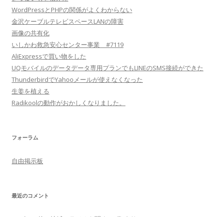
WordPressとPHPの関係がよくわからない
金沢ケーブルテレビスペースLANの障害
画像の共有化
いしかわ救急安心センター事業 #7119
AliExpressで買い物をした
UQモバイルのデータデータ専用プランでもLINEのSMS接続ができた
ThunderbirdでYahooメールが使えなくなった
生姜を植える
Radikoolの動作がおかしくなりました。
フォーラム
自由掲示板
最近のコメント