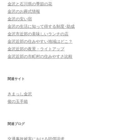
金沢と石川県の季節の花
金沢のお葬式情報
金沢の安い宿
金沢の生活に知って得する制度･助成
金沢市近郊の美味しいランチの店
金沢近郊の住みやすい地域はどこ？
金沢近郊の夜景・ライトアップ
金沢近郊の市町村の住みやすさ比較
関連サイト
きまっし金沢
俊の玉手箱
関連ブログ
交通事故被害における賠償請求