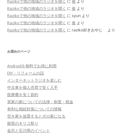
Razikoで他の地域のラジオを聞く
に
俊
より
Razikoで他の地域のラジオを聞く
に
俊
より
Razikoで他の地域のラジオを聞く
に
syun
より
Razikoで他の地域のラジオを聞く
に
俊
より
Razikoで他の地域のラジオを聞く
に
raziko好きおやじ
より
お奨めのページ
Androidを無料でお得に利用
DIY・リフォームの話
インターネットラジオを楽しむ
中古車を個人売買で安く入手
医療費を安く節約
実家の家についての法律・制度・税金
有利な相続対策についての情報
空き家を放置するとボロ家になる
能登のキリコ祭り
金沢と石川県のイベント