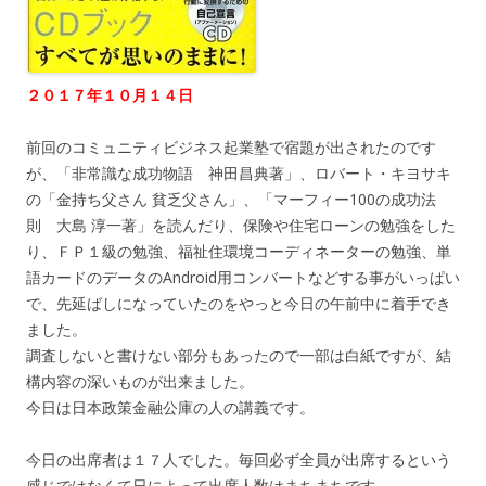
２０１７年１０月１４日
前回のコミュニティビジネス起業塾で宿題が出されたのです
が、「非常識な成功物語 神田昌典著」、ロバート・キヨサキ
の「金持ち父さん 貧乏父さん」、「マーフィー100の成功法
則 大島 淳一著」を読んだり、保険や住宅ローンの勉強をした
り、ＦＰ１級の勉強、福祉住環境コーディネーターの勉強、単
語カードのデータのAndroid用コンバートなどする事がいっぱい
で、先延ばしになっていたのをやっと今日の午前中に着手でき
ました。
調査しないと書けない部分もあったので一部は白紙ですが、結
構内容の深いものが出来ました。
今日は日本政策金融公庫の人の講義です。
今日の出席者は１７人でした。毎回必ず全員が出席するという
感じではなくて日によって出席人数はまちまちです。