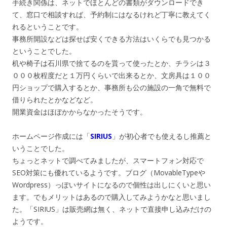
手続き関係は、ネットでほとんどの書類がダウンロードでき
て、窓口で相談すれば、予約制にはなるけれど丁寧に教えてく
れるということです。
事務所開設などは探せば安くできる方法はいくらでも見つかる
ということでした。
机や椅子は石川県で捨てるのを貰って使ったとか、チラシは３
０００枚程度だと１万円くらいで出来るとか、文房具は１００
円ショップで購入するとか、事務所も公の施設の一角で無料で
借りられたとかなどなど。
開業資金はほぼかからなかったそうです。
ホームページ作成には「
SIRIUS
」が初心者でも使えるし推薦と
いうことでした。
ちょっとネットで調べてみましたが、スマートフォン対応で
SEO対策にも優れているようです。ブログ（MovableTypeや
Wordpress）っぽいサイトになるので個性は出しにくいと思い
ます。でもメリットはあるので購入してみようかなと思いまし
た。「SIRIUS」は販売網は無く、ネットで直接申し込みだけの
ようです。