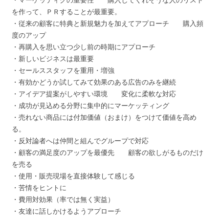
を作って、ＰＲすることが最重要。
・従来の顧客に特典と新規魅力を加えてアプローチ 購入頻
度のアップ
・再購入を思い立つ少し前の時期にアプローチ
・新しいビジネスは最重要
・セールススタッフを重用・増強
・有効かどうか試してみて効果のある広告のみを継続
・アイデア提案がしやすい環境 変化に柔軟な対応
・成功が見込める分野に集中的にマーケッティング
・売れない商品には付加価値（おまけ）をつけて価値を高め
る。
・反対論者へは仲間と組んでグループで対応
・顧客の満足度のアップを最優先 顧客の欲しがるものだけ
を売る
・使用・販売現場を直接体験して感じる
・苦情をヒントに
・費用対効果（率では無く実益）
・友達に話しかけるようアプローチ