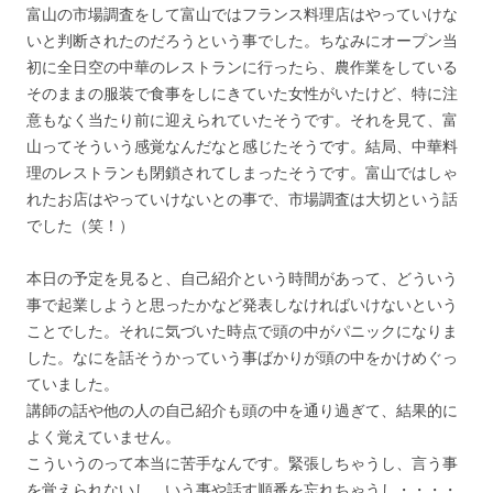
富山の市場調査をして富山ではフランス料理店はやっていけな
いと判断されたのだろうという事でした。ちなみにオープン当
初に全日空の中華のレストランに行ったら、農作業をしている
そのままの服装で食事をしにきていた女性がいたけど、特に注
意もなく当たり前に迎えられていたそうです。それを見て、富
山ってそういう感覚なんだなと感じたそうです。結局、中華料
理のレストランも閉鎖されてしまったそうです。富山ではしゃ
れたお店はやっていけないとの事で、市場調査は大切という話
でした（笑！）
本日の予定を見ると、自己紹介という時間があって、どういう
事で起業しようと思ったかなど発表しなければいけないという
ことでした。それに気づいた時点で頭の中がパニックになりま
した。なにを話そうかっていう事ばかりが頭の中をかけめぐっ
ていました。
講師の話や他の人の自己紹介も頭の中を通り過ぎて、結果的に
よく覚えていません。
こういうのって本当に苦手なんです。緊張しちゃうし、言う事
を覚えられないし、いう事や話す順番を忘れちゃうし・・・・