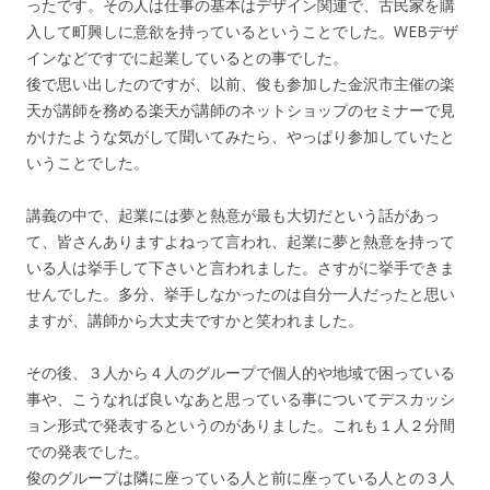
ったです。その人は仕事の基本はデザイン関連で、古民家を購
入して町興しに意欲を持っているということでした。WEBデザ
インなどですでに起業しているとの事でした。
後で思い出したのですが、以前、俊も参加した金沢市主催の楽
天が講師を務める楽天が講師のネットショップのセミナーで見
かけたような気がして聞いてみたら、やっぱり参加していたと
いうことでした。
講義の中で、起業には夢と熱意が最も大切だという話があっ
て、皆さんありますよねって言われ、起業に夢と熱意を持って
いる人は挙手して下さいと言われました。さすがに挙手できま
せんでした。多分、挙手しなかったのは自分一人だったと思い
ますが、講師から大丈夫ですかと笑われました。
その後、３人から４人のグループで個人的や地域で困っている
事や、こうなれば良いなあと思っている事についてデスカッシ
ョン形式で発表するというのがありました。これも１人２分間
での発表でした。
俊のグループは隣に座っている人と前に座っている人との３人