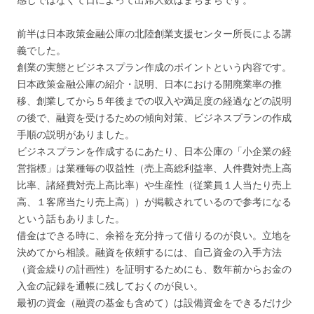
前半は日本政策金融公庫の北陸創業支援センター所長による講
義でした。
創業の実態とビジネスプラン作成のポイントという内容です。
日本政策金融公庫の紹介・説明、日本における開廃業率の推
移、創業してから５年後までの収入や満足度の経過などの説明
の後で、融資を受けるための傾向対策、ビジネスプランの作成
手順の説明がありました。
ビジネスプランを作成するにあたり、日本公庫の「小企業の経
営指標」は業種毎の収益性（売上高総利益率、人件費対売上高
比率、諸経費対売上高比率）や生産性（従業員１人当たり売上
高、１客席当たり売上高））が掲載されているので参考になる
という話もありました。
借金はできる時に、余裕を充分持って借りるのが良い。立地を
決めてから相談。融資を依頼するには、自己資金の入手方法
（資金繰りの計画性）を証明するためにも、数年前からお金の
入金の記録を通帳に残しておくのが良い。
最初の資金（融資の基金も含めて）は設備資金をできるだけ少