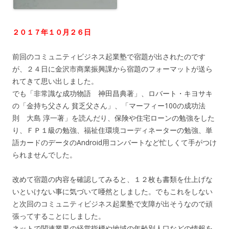
２０１７年１０月２６日
前回のコミュニティビジネス起業塾で宿題が出されたのです
が、２４日に金沢市商業振興課から宿題のフォーマットが送ら
れてきて思い出しました。
でも「非常識な成功物語 神田昌典著」、ロバート・キヨサキ
の「金持ち父さん 貧乏父さん」、「マーフィー100の成功法
則 大島 淳一著」を読んだり、保険や住宅ローンの勉強をした
り、ＦＰ１級の勉強、福祉住環境コーディネーターの勉強、単
語カードのデータのAndroid用コンバートなど忙しくて手がつけ
られませんでした。
改めて宿題の内容を確認してみると、１２枚も書類を仕上げな
いといけない事に気づいて唖然としました。でもこれをしない
と次回のコミュニティビジネス起業塾で支障が出そうなので頑
張ってすることにしました。
ネットで関連業界の経営指標や地域の年齢別人口などの情報を