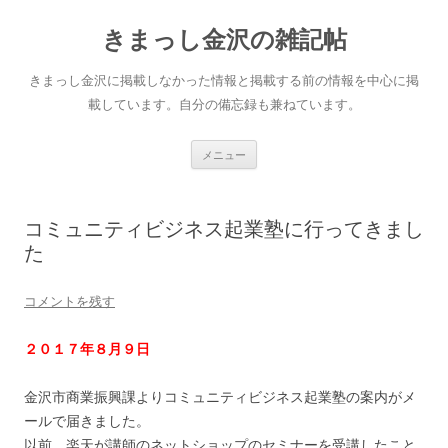
きまっし金沢の雑記帖
きまっし金沢に掲載しなかった情報と掲載する前の情報を中心に掲
載しています。自分の備忘録も兼ねています。
コ
メニュー
ン
テ
ン
ツ
へ
コミュニティビジネス起業塾に行ってきまし
ス
キ
た
ッ
プ
コメントを残す
２０１７年８月９日
金沢市商業振興課よりコミュニティビジネス起業塾の案内がメ
ールで届きました。
以前、楽天が講師のネットショップのセミナーを受講したこと