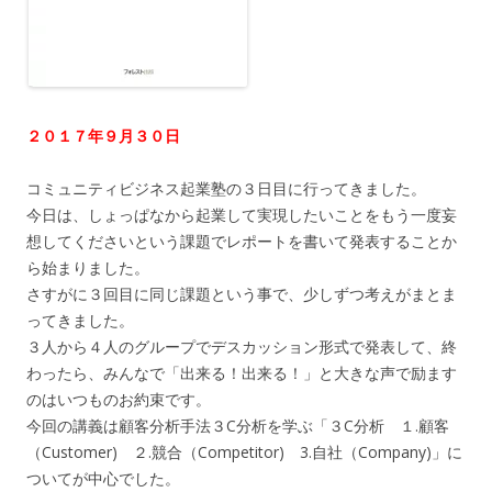
２０１７年９月３０日
コミュニティビジネス起業塾の３日目に行ってきました。
今日は、しょっぱなから起業して実現したいことをもう一度妄
想してくださいという課題でレポートを書いて発表することか
ら始まりました。
さすがに３回目に同じ課題という事で、少しずつ考えがまとま
ってきました。
３人から４人のグループでデスカッション形式で発表して、終
わったら、みんなで「出来る！出来る！」と大きな声で励ます
のはいつものお約束です。
今回の講義は顧客分析手法３C分析を学ぶ「３C分析 １.顧客
（Customer) ２.競合（Competitor) 3.自社（Company)」に
ついてが中心でした。