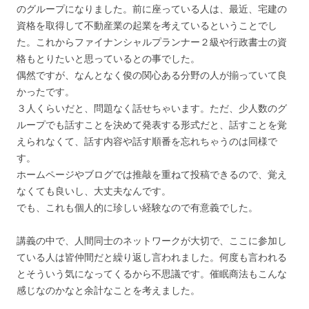
のグループになりました。前に座っている人は、最近、宅建の
資格を取得して不動産業の起業を考えているということでし
た。これからファイナンシャルプランナー２級や行政書士の資
格もとりたいと思っているとの事でした。
偶然ですが、なんとなく俊の関心ある分野の人が揃っていて良
かったです。
３人くらいだと、問題なく話せちゃいます。ただ、少人数のグ
ループでも話すことを決めて発表する形式だと、話すことを覚
えられなくて、話す内容や話す順番を忘れちゃうのは同様で
す。
ホームページやブログでは推敲を重ねて投稿できるので、覚え
なくても良いし、大丈夫なんです。
でも、これも個人的に珍しい経験なので有意義でした。
講義の中で、人間同士のネットワークが大切で、ここに参加し
ている人は皆仲間だと繰り返し言われました。何度も言われる
とそういう気になってくるから不思議です。催眠商法もこんな
感じなのかなと余計なことを考えました。