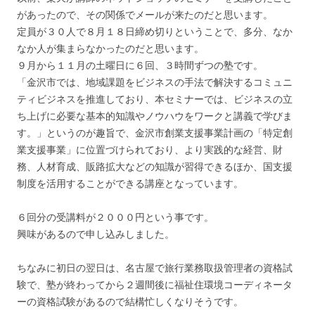
があったので、その関係でメールが来たのだと思います。
定員が３０人で８月１８日締め切りということで、多分、なか
なか人が集まらなかったのだと思います。
９月から１１月の土曜日に６回、３時間ずつの塾です。
「金沢市では、地域課題をビジネスの手法で解決するコミュニ
ティビジネスを推進しており、本セミナーでは、ビジネスの立
ち上げに必要な基本的知識やノウハウをワークと講義で学びま
す。」というのが趣旨で、金沢市創業支援事業計画の「特定創
業支援事業」に位置づけられており、より実践的な経営、財
務、人材育成、販路拡大などの知識が習得できるほか、国支援
制度を活用することができる講座となっています。
６回分の受講料が２０００円という事です。
興味があるので申し込みしました。
ちなみに初日の翌日は、名古屋で旅行業務取扱管理者の資格試
験で、塾が終わってから２週間後に福祉住環境コーディネータ
ーの資格試験があるので結構忙しくなりそうです。