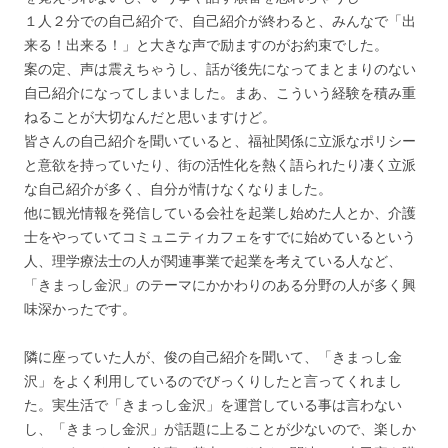
１人２分での自己紹介で、自己紹介が終わると、みんなで「出
来る！出来る！」と大きな声で励ますのがお約束でした。
案の定、声は震えちゃうし、話が後先になってまとまりのない
自己紹介になってしまいました。まあ、こういう経験を積み重
ねることが大切なんだと思いますけど。
皆さんの自己紹介を聞いていると、福祉関係に立派なポリシー
と意欲を持っていたり、街の活性化を熱く語られたり凄く立派
な自己紹介が多く、自分が情けなくなりました。
他に観光情報を発信している会社を起業し始めた人とか、介護
士をやっていてコミュニティカフェをすでに始めているという
人、理学療法士の人が関連事業で起業を考えている人など、
「きまっし金沢」のテーマにかかわりのある分野の人が多く興
味深かったです。
隣に座っていた人が、俊の自己紹介を聞いて、「きまっし金
沢」をよく利用しているのでびっくりしたと言ってくれまし
た。実生活で「きまっし金沢」を運営している事は言わない
し、「きまっし金沢」が話題に上ることが少ないので、楽しか