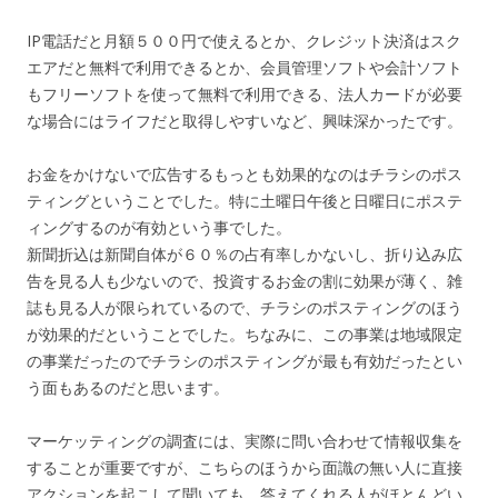
IP電話だと月額５００円で使えるとか、クレジット決済はスク
エアだと無料で利用できるとか、会員管理ソフトや会計ソフト
もフリーソフトを使って無料で利用できる、法人カードが必要
な場合にはライフだと取得しやすいなど、興味深かったです。
お金をかけないで広告するもっとも効果的なのはチラシのポス
ティングということでした。特に土曜日午後と日曜日にポステ
ィングするのが有効という事でした。
新聞折込は新聞自体が６０％の占有率しかないし、折り込み広
告を見る人も少ないので、投資するお金の割に効果が薄く、雑
誌も見る人が限られているので、チラシのポスティングのほう
が効果的だということでした。ちなみに、この事業は地域限定
の事業だったのでチラシのポスティングが最も有効だったとい
う面もあるのだと思います。
マーケッティングの調査には、実際に問い合わせて情報収集を
することが重要ですが、こちらのほうから面識の無い人に直接
アクションを起こして聞いても、答えてくれる人がほとんどい