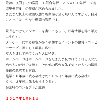
最後に次回までの宿題 １.競合分析 ２.ＳＷＯＴ分析 ３.善
環境モデル の作成が求められました。
まだまだ机上の空論状態で現実感が全く無いんですから、自分
にとっては、かなり難問の課題です。
景品をつけてアンケートを書いてもらい、顧客情報を得て販売
に生かす。
ターゲットにする顧客が多く参加するイベントの協賛（コーヒ
ーサービス等）して顧客に広告。
友人を連れて来てくれた人に特典。
ホームページはホームページをたまたま見つけてくれる人のた
めのものだけでは無く、その他の広告媒体で知った人への情報
提供の意味でも有益。
起業１０年後に残る会社は約１０％（１年後に残る会社６
０％、３年後に残る会社３０％）。
起業時のコンセプトが重要
２０１７年１０月１日