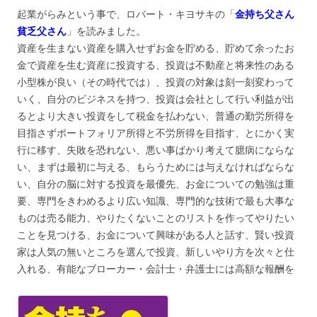
起業がらみという事で、ロバート・キヨサキの「
金持ち父さん
貧乏父さん
」を読みました。
資産を生まない資産を購入せずお金を貯める、貯めて余ったお
金で資産を生む資産に投資する、投資は不動産と将来性のある
小型株が良い（その時代では）、投資の対象は刻一刻変わって
いく、自分のビジネスを持つ、投資は会社として行い利益が出
るとより大きい投資をして税金を払わない、普通の勤労所得を
目指さずポートフォリア所得と不労所得を目指す、とにかく実
行に移す、失敗を恐れない、悪い事ばかり考えて臆病にならな
い、まずは最初に与える、もらうためには与えなければならな
い、自分の脳に対する投資を最優先、お金についての勉強は重
要、専門をきわめるより広い知識、専門的な技術で最も大事な
ものは売る能力、やりたくないことのリストを作ってやりたい
ことを見つける、お金について興味がある人と話す、賢い投資
家は人気の無いところを選んで投資、新しいやり方を次々と仕
入れる、有能なブローカー・会計士・弁護士には高額な報酬を