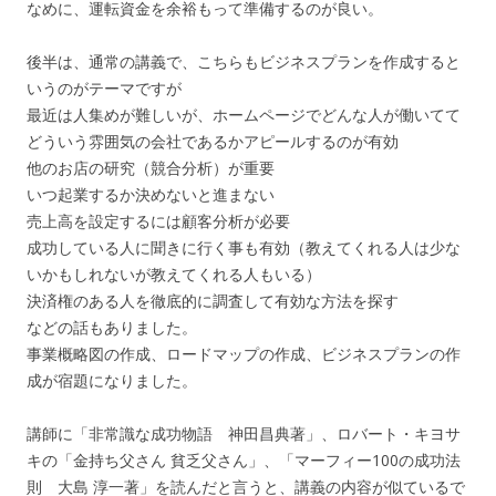
なめに、運転資金を余裕もって準備するのが良い。
後半は、通常の講義で、こちらもビジネスプランを作成すると
いうのがテーマですが
最近は人集めが難しいが、ホームページでどんな人が働いてて
どういう雰囲気の会社であるかアピールするのが有効
他のお店の研究（競合分析）が重要
いつ起業するか決めないと進まない
売上高を設定するには顧客分析が必要
成功している人に聞きに行く事も有効（教えてくれる人は少な
いかもしれないが教えてくれる人もいる）
決済権のある人を徹底的に調査して有効な方法を探す
などの話もありました。
事業概略図の作成、ロードマップの作成、ビジネスプランの作
成が宿題になりました。
講師に「非常識な成功物語 神田昌典著」、ロバート・キヨサ
キの「金持ち父さん 貧乏父さん」、「マーフィー100の成功法
則 大島 淳一著」を読んだと言うと、講義の内容が似ているで