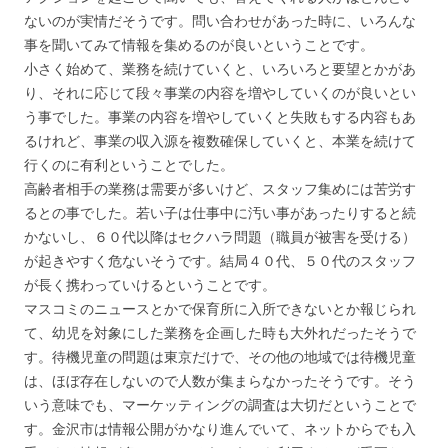
ないのが実情だそうです。問い合わせがあった時に、いろんな
事を聞いてみて情報を集めるのが良いということです。
小さく始めて、業務を続けていくと、いろいろと要望とかがあ
り、それに応じて段々事業の内容を増やしていくのが良いとい
う事でした。事業の内容を増やしていくと失敗もする内容もあ
るけれど、事業の収入源を複数確保していくと、本業を続けて
行くのに有利ということでした。
高齢者相手の業務は需要が多いけど、スタッフ集めには苦労す
るとの事でした。若い子は仕事中に汚い事があったりすると続
かないし、６０代以降はセクハラ問題（職員が被害を受ける）
が起きやすく危ないそうです。結局４０代、５０代のスタッフ
が長く携わっていけるということです。
マスコミのニュースとかで保育所に入所できないとか報じられ
て、幼児を対象にした業務を企画した時も大外れだったそうで
す。待機児童の問題は東京だけで、その他の地域では待機児童
は、ほぼ存在しないので人数が集まらなかったそうです。そう
いう意味でも、マーケッティングの調査は大切だということで
す。金沢市は情報公開がかなり進んでいて、ネットからでも入