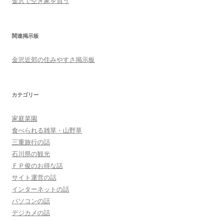
金沢で空き家を買う
関連掲示板
金沢近郊の住みやすさ掲示板
カテゴリー
家庭菜園
食べられる雑草・山野草
三重旅行の話
石川県の観光
ＦＰ俊のお得な話
サイト運営の話
インターネットの話
パソコンの話
デジカメの話