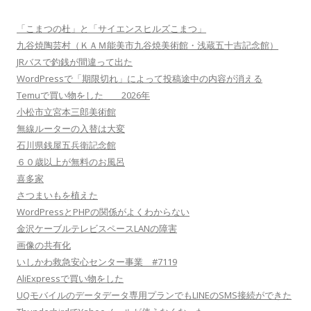
「こまつの杜」と「サイエンスヒルズこまつ」
九谷焼陶芸村（ＫＡＭ能美市九谷焼美術館・浅蔵五十吉記念館）
JRバスで釣銭が間違って出た
WordPressで「期限切れ」によって投稿途中の内容が消える
Temuで買い物をした 2026年
小松市立宮本三郎美術館
無線ルーターの入替は大変
石川県銭屋五兵衛記念館
６０歳以上が無料のお風呂
喜多家
さつまいもを植えた
WordPressとPHPの関係がよくわからない
金沢ケーブルテレビスペースLANの障害
画像の共有化
いしかわ救急安心センター事業 #7119
AliExpressで買い物をした
UQモバイルのデータデータ専用プランでもLINEのSMS接続ができた