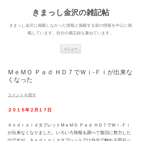
きまっし金沢の雑記帖
きまっし金沢に掲載しなかった情報と掲載する前の情報を中心に掲
載しています。自分の備忘録も兼ねています。
コ
メニュー
ン
テ
ン
ツ
へ
ＭｅＭＯ Ｐａｄ ＨＤ７でＷｉ-Ｆｉが出来な
ス
キ
くなった
ッ
プ
コメントを残す
２０１５年２月１７日
ＡｎｄｒｏｉｄタブレットＭｅＭＯ Ｐａｄ ＨＤ７でＷｉ-Ｆｉ
が出来なくなりました。いろいろ情報を調べて復旧に努力した
のですが、Ａｎｄｒｏｉｄタブレットでは自分で触れる部分っ