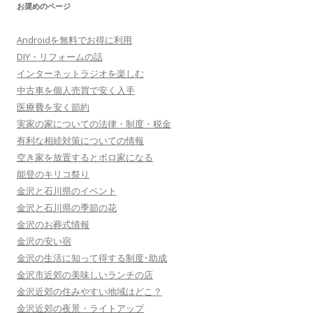
お奨めのページ
Androidを無料でお得に利用
DIY・リフォームの話
インターネットラジオを楽しむ
中古車を個人売買で安く入手
医療費を安く節約
実家の家についての法律・制度・税金
有利な相続対策についての情報
空き家を放置するとボロ家になる
能登のキリコ祭り
金沢と石川県のイベント
金沢と石川県の季節の花
金沢のお葬式情報
金沢の安い宿
金沢の生活に知って得する制度･助成
金沢市近郊の美味しいランチの店
金沢近郊の住みやすい地域はどこ？
金沢近郊の夜景・ライトアップ