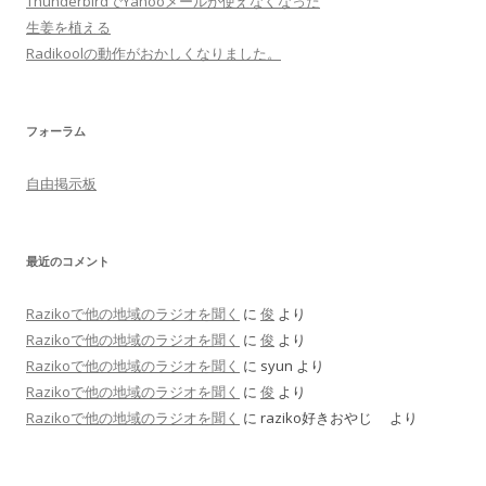
ThunderbirdでYahooメールが使えなくなった
生姜を植える
Radikoolの動作がおかしくなりました。
フォーラム
自由掲示板
最近のコメント
Razikoで他の地域のラジオを聞く
に
俊
より
Razikoで他の地域のラジオを聞く
に
俊
より
Razikoで他の地域のラジオを聞く
に
syun
より
Razikoで他の地域のラジオを聞く
に
俊
より
Razikoで他の地域のラジオを聞く
に
raziko好きおやじ
より