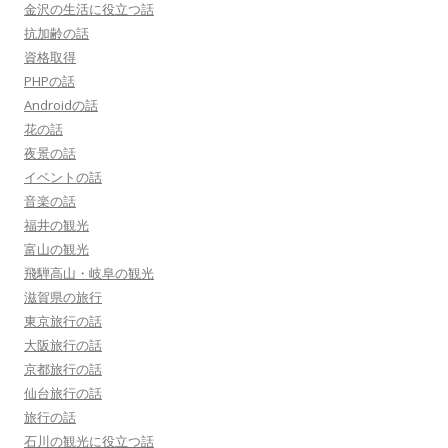
金沢の生活に役立つ話
抗加齢の話
資格取得
PHPの話
Androidの話
花の話
夜景の話
イベントの話
音楽の話
福井の観光
富山の観光
飛騨高山・岐阜の観光
滋賀県の旅行
東京旅行の話
大阪旅行の話
京都旅行の話
仙台旅行の話
旅行の話
石川の観光に役立つ話