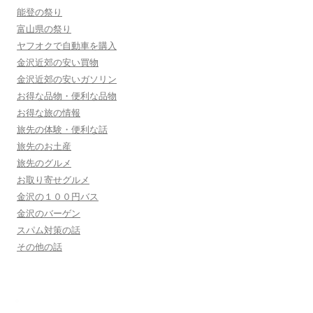
能登の祭り
富山県の祭り
ヤフオクで自動車を購入
金沢近郊の安い買物
金沢近郊の安いガソリン
お得な品物・便利な品物
お得な旅の情報
旅先の体験・便利な話
旅先のお土産
旅先のグルメ
お取り寄せグルメ
金沢の１００円バス
金沢のバーゲン
スパム対策の話
その他の話