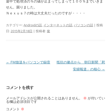
途中で処理済の％の値が止まってしまって１００％までいきま
せん。困りました。
Ｎｅｘｕｓ７の時は大丈夫だったのですが・・・・
カテゴリー:
Androidの話
,
インターネットの話
,
パソコンの話
| 投稿
日:
2015年2月18日
|
投稿者:
俊
投
←
FM放送をパソコンで録音
抵抗の拠点から 朝日新聞「慰
稿
安婦報道」の核心
→
ナ
ビ
コメントを残す
ゲ
ー
メールアドレスが公開されることはありません。
※
が付いてい
る欄は必須項目です
シ
コメント
※
ョ