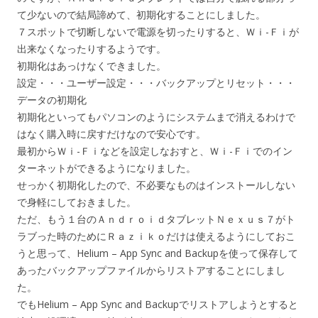
て少ないので結局諦めて、初期化することにしました。
７スポットで切断しないで電源を切ったりすると、Ｗｉ-Ｆｉが
出来なくなったりするようです。
初期化はあっけなくできました。
設定・・・ユーザー設定・・・バックアップとリセット・・・
データの初期化
初期化といってもパソコンのようにシステムまで消えるわけで
はなく購入時に戻すだけなので安心です。
最初からＷｉ-Ｆｉなどを設定しなおすと、Ｗｉ-Ｆｉでのイン
ターネットができるようになりました。
せっかく初期化したので、不必要なものはインストールしない
で身軽にしておきました。
ただ、もう１台のＡｎｄｒｏｉｄタブレットＮｅｘｕｓ７がト
ラブった時のためにＲａｚｉｋｏだけは使えるようにしておこ
うと思って、Helium – App Sync and Backupを使って保存して
あったバックアップファイルからリストアすることにしまし
た。
でもHelium – App Sync and Backupでリストアしようとすると