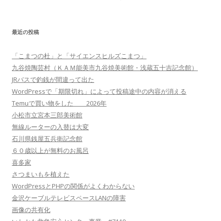
最近の投稿
「こまつの杜」と「サイエンスヒルズこまつ」
九谷焼陶芸村（ＫＡＭ能美市九谷焼美術館・浅蔵五十吉記念館）
JRバスで釣銭が間違って出た
WordPressで「期限切れ」によって投稿途中の内容が消える
Temuで買い物をした 2026年
小松市立宮本三郎美術館
無線ルーターの入替は大変
石川県銭屋五兵衛記念館
６０歳以上が無料のお風呂
喜多家
さつまいもを植えた
WordPressとPHPの関係がよくわからない
金沢ケーブルテレビスペースLANの障害
画像の共有化