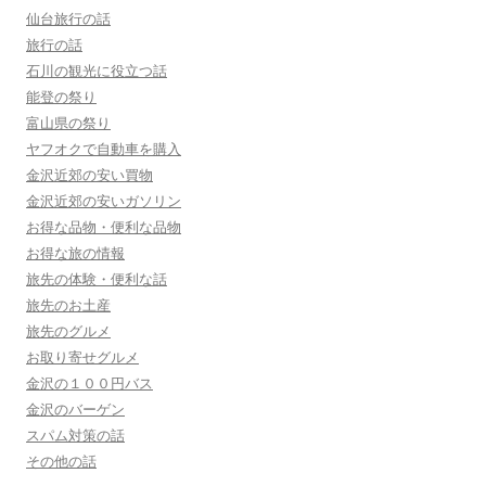
仙台旅行の話
旅行の話
石川の観光に役立つ話
能登の祭り
富山県の祭り
ヤフオクで自動車を購入
金沢近郊の安い買物
金沢近郊の安いガソリン
お得な品物・便利な品物
お得な旅の情報
旅先の体験・便利な話
旅先のお土産
旅先のグルメ
お取り寄せグルメ
金沢の１００円バス
金沢のバーゲン
スパム対策の話
その他の話