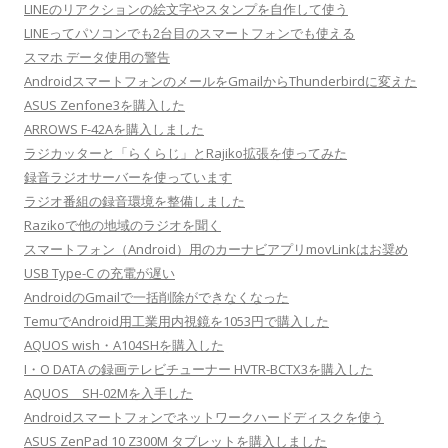
LINEのリアクションの絵文字やスタンプを自作して使う
LINEってパソコンでも2台目のスマートフォンでも使える
スマホ データ使用の警告
AndroidスマートフォンのメールをGmailからThunderbirdに変えた
ASUS Zenfone3を購入した
ARROWS F-42Aを購入しました
ラジカッターと「らくらじ」とRajiko拡張を使ってみた
録音ラジオサーバーを使っています
ラジオ番組の録音環境を整備しました
Razikoで他の地域のラジオを聞く
スマートフォン（Android）用のカーナビアプリmovLinkはお奨め
USB Type-C の充電が遅い
AndroidのGmailで一括削除ができなくなった
TemuでAndroid用工業用内視鏡を1053円で購入した
AQUOS wish・A104SHを購入した
I・O DATA の録画テレビチューナー HVTR-BCTX3を購入した
AQUOS SH-02Mを入手した
Androidスマートフォンでネットワークハードディスクを使う
ASUS ZenPad 10 Z300M タブレットを購入しました