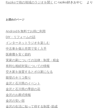
Razikoで他の地域のラジオを聞く
に
raziko好きおやじ
より
お奨めのページ
Androidを無料でお得に利用
DIY・リフォームの話
インターネットラジオを楽しむ
中古車を個人売買で安く入手
医療費を安く節約
実家の家についての法律・制度・税金
有利な相続対策についての情報
空き家を放置するとボロ家になる
能登のキリコ祭り
金沢と石川県のイベント
金沢と石川県の季節の花
金沢のお葬式情報
金沢の安い宿
金沢の生活に知って得する制度･助成