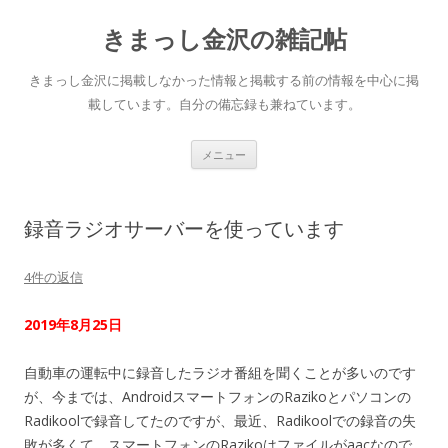
きまっし金沢の雑記帖
きまっし金沢に掲載しなかった情報と掲載する前の情報を中心に掲
載しています。自分の備忘録も兼ねています。
コ
メニュー
ン
テ
ン
ツ
へ
録音ラジオサーバーを使っています
ス
キ
ッ
プ
4件の返信
2019年8月25日
自動車の運転中に録音したラジオ番組を聞くことが多いのです
が、今までは、AndroidスマートフォンのRazikoとパソコンの
Radikoolで録音してたのですが、最近、Radikoolでの録音の失
敗が多くて、スマートフォンのRazikoはファイルがaacなので