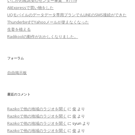
いしかわ救急安心センター事業 #7119
AliExpressで買い物をした
UQモバイルのデータデータ専用プランでもLINEのSMS接続ができた
ThunderbirdでYahooメールが使えなくなった
生姜を植える
Radikoolの動作がおかしくなりました。
フォーラム
自由掲示板
最近のコメント
Razikoで他の地域のラジオを聞く
に
俊
より
Razikoで他の地域のラジオを聞く
に
俊
より
Razikoで他の地域のラジオを聞く
に
syun
より
Razikoで他の地域のラジオを聞く
に
俊
より