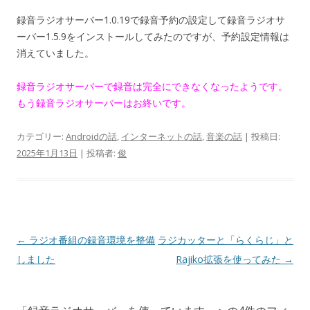
録音ラジオサーバー1.0.19で録音予約の設定して録音ラジオサ
ーバー1.5.9をインストールしてみたのですが、予約設定情報は
消えていました。
録音ラジオサーバーで録音は完全にできなくなったようです。
もう録音ラジオサーバーはお終いです。
カテゴリー:
Androidの話
,
インターネットの話
,
音楽の話
| 投稿日:
2025年1月13日
|
投稿者:
俊
投
←
ラジオ番組の録音環境を整備
ラジカッターと「らくらじ」と
稿
しました
Rajiko拡張を使ってみた
→
ナ
ビ