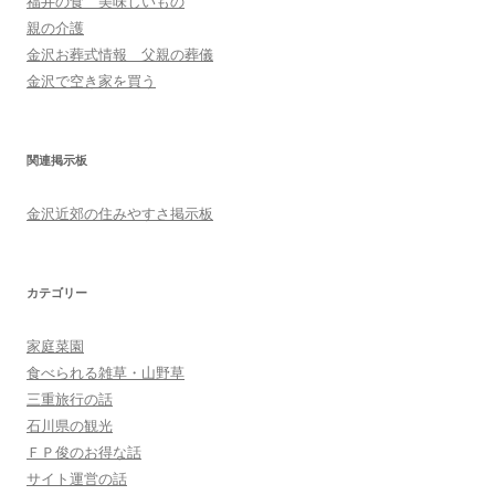
福井の食 美味しいもの
親の介護
金沢お葬式情報 父親の葬儀
金沢で空き家を買う
関連掲示板
金沢近郊の住みやすさ掲示板
カテゴリー
家庭菜園
食べられる雑草・山野草
三重旅行の話
石川県の観光
ＦＰ俊のお得な話
サイト運営の話