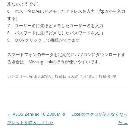
来ないようです）
6. ホスト名に先ほどメモしたアドレスを入力（ftp://から入力
する）
7. ユーザー名に先ほどメモしたユーザー名を入力
8. パスワードに先ほどメモしたパスワードを入力
9. OKをクリックして接続ができます
スマートフォンのデータを定期的にパソコンにダウンロードす
る場合は、Missing Linkのほうが使いやすいです。
カテゴリー:
Androidの話
| 投稿日:
2023年1月13日
|
投稿者:
俊
投
←
ASUS ZenPad 10 Z300M タ
Excelのマクロが使えなくなっ
稿
ブレットを購入しました
た
→
ナ