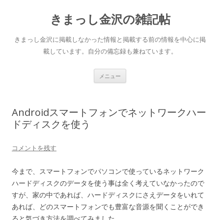
きまっし金沢の雑記帖
きまっし金沢に掲載しなかった情報と掲載する前の情報を中心に掲
載しています。自分の備忘録も兼ねています。
コ
メニュー
ン
テ
ン
ツ
へ
Androidスマートフォンでネットワークハー
ス
キ
ドディスクを使う
ッ
プ
コメントを残す
今まで、スマートフォンでパソコンで使っているネットワーク
ハードディスクのデータを使う事は全く考えていなかったので
すが、家の中であれば、ハードディスクにさえデータをいれて
あれば、どのスマートフォンでも豊富な音源を聞くことができ
ると気づき方法を調べてみました。