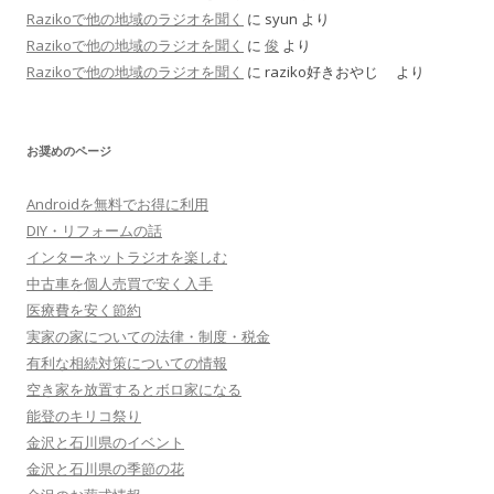
Razikoで他の地域のラジオを聞く
に
syun
より
Razikoで他の地域のラジオを聞く
に
俊
より
Razikoで他の地域のラジオを聞く
に
raziko好きおやじ
より
お奨めのページ
Androidを無料でお得に利用
DIY・リフォームの話
インターネットラジオを楽しむ
中古車を個人売買で安く入手
医療費を安く節約
実家の家についての法律・制度・税金
有利な相続対策についての情報
空き家を放置するとボロ家になる
能登のキリコ祭り
金沢と石川県のイベント
金沢と石川県の季節の花