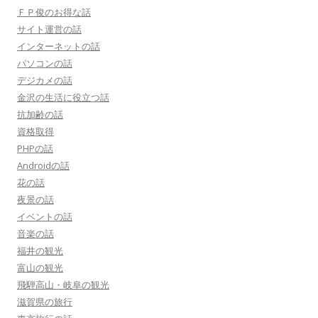
ＦＰ俊のお得な話
サイト運営の話
インターネットの話
パソコンの話
デジカメの話
金沢の生活に役立つ話
抗加齢の話
資格取得
PHPの話
Androidの話
花の話
夜景の話
イベントの話
音楽の話
福井の観光
富山の観光
飛騨高山・岐阜の観光
滋賀県の旅行