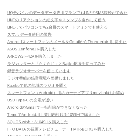
UQモバイルのデータデータ専用プランでもLINEのSMS接続ができた
LINEのリアクションの絵文字やスタンプを自作して使う
LINEってパソコンでも2台目のスマートフォンでも使える
スマホ データ使用の警告
AndroidスマートフォンのメールをGmailからThunderbirdに変えた
ASUS Zenfone3を購入した
ARROWS F-42Aを購入しました
ラジカッターと「らくらじ」とRajiko拡張を使ってみた
録音ラジオサーバーを使っています
ラジオ番組の録音環境を整備しました
Razikoで他の地域のラジオを聞く
スマートフォン（Android）用のカーナビアプリmovLinkはお奨め
USB Type-C の充電が遅い
AndroidのGmailで一括削除ができなくなった
TemuでAndroid用工業用内視鏡を1053円で購入した
AQUOS wish・A104SHを購入した
I・O DATA の録画テレビチューナー HVTR-BCTX3を購入した