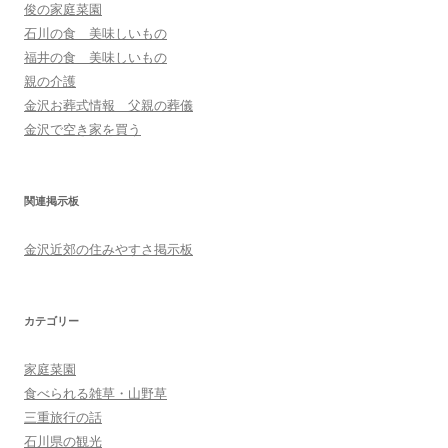
俊の家庭菜園
石川の食 美味しいもの
福井の食 美味しいもの
親の介護
金沢お葬式情報 父親の葬儀
金沢で空き家を買う
関連掲示板
金沢近郊の住みやすさ掲示板
カテゴリー
家庭菜園
食べられる雑草・山野草
三重旅行の話
石川県の観光