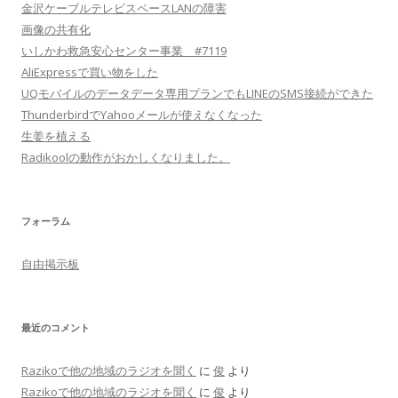
金沢ケーブルテレビスペースLANの障害
画像の共有化
いしかわ救急安心センター事業 #7119
AliExpressで買い物をした
UQモバイルのデータデータ専用プランでもLINEのSMS接続ができた
ThunderbirdでYahooメールが使えなくなった
生姜を植える
Radikoolの動作がおかしくなりました。
フォーラム
自由掲示板
最近のコメント
Razikoで他の地域のラジオを聞く
に
俊
より
Razikoで他の地域のラジオを聞く
に
俊
より