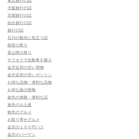
東京旅行の話
大阪旅行の話
京都旅行の話
仙台旅行の話
旅行の話
石川の観光に役立つ話
能登の祭り
富山県の祭り
ヤフオクで自動車を購入
金沢近郊の安い買物
金沢近郊の安いガソリン
お得な品物・便利な品物
お得な旅の情報
旅先の体験・便利な話
旅先のお土産
旅先のグルメ
お取り寄せグルメ
金沢の１００円バス
金沢のバーゲン