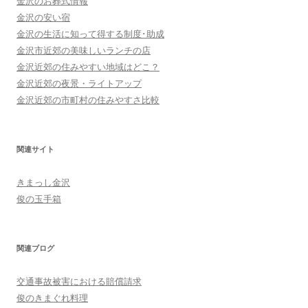
金沢のお葬式情報
金沢の安い宿
金沢の生活に知って得する制度･助成
金沢市近郊の美味しいランチの店
金沢近郊の住みやすい地域はどこ？
金沢近郊の夜景・ライトアップ
金沢近郊の市町村の住みやすさ比較
関連サイト
きまっし金沢
俊の玉手箱
関連ブログ
交通事故被害における賠償請求
俊のきまぐれ料理