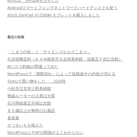
AQUOS SH-02Mを入手した
Androidスマートフォンでネットワークハードディスクを使う
ASUS ZenPad 10 Z300M タブレットを購入しました
最近の投稿
「こまつの杜」と「サイエンスヒルズこまつ」
九谷焼陶芸村（ＫＡＭ能美市九谷焼美術館・浅蔵五十吉記念館）
JRバスで釣銭が間違って出た
WordPressで「期限切れ」によって投稿途中の内容が消える
Temuで買い物をした 2026年
小松市立宮本三郎美術館
無線ルーターの入替は大変
石川県銭屋五兵衛記念館
６０歳以上が無料のお風呂
喜多家
さつまいもを植えた
WordPressとPHPの関係がよくわからない