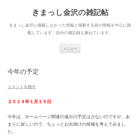
きまっし金沢の雑記帖
きまっし金沢に掲載しなかった情報と掲載する前の情報を中心に掲
載しています。自分の備忘録も兼ねています。
コ
メニュー
ン
テ
ン
ツ
へ
今年の予定
ス
キ
ッ
プ
コメントを残す
２０１４年１月１５日
今年は、ホームページ関連の遠出の予定は少ないのですが、あ
まりに寂しいので、ちょっとお出掛けの候補を考えてみまし
た。