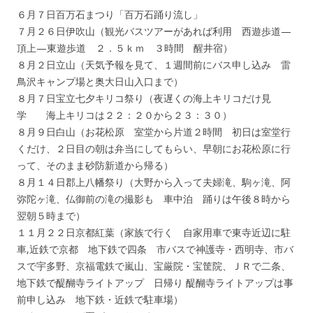
６月７日百万石まつり「百万石踊り流し」
７月２６日伊吹山（観光バスツアーがあれば利用 西遊歩道—
頂上—東遊歩道 ２．５ｋｍ ３時間 醒井宿）
８月２日立山（天気予報を見て、１週間前にバス申し込み 雷
鳥沢キャンプ場と奥大日山入口まで）
８月７日宝立七夕キリコ祭り（夜遅くの海上キリコだけ見
学 海上キリコは２２：２０から２３：３０）
８月９日白山（お花松原 室堂から片道２時間 初日は室堂行
くだけ、２日目の朝は弁当にしてもらい、早朝にお花松原に行
って、そのまま砂防新道から帰る）
８月１４日郡上八幡祭り（大野から入って夫婦滝、駒ヶ滝、阿
弥陀ヶ滝、仏御前の滝の撮影も 車中泊 踊りは午後８時から
翌朝５時まで）
１１月２２日京都紅葉（家族で行く 自家用車で東寺近辺に駐
車,近鉄で京都 地下鉄で四条 市バスで神護寺・西明寺、市バ
スで宇多野、京福電鉄で嵐山、宝厳院・宝筐院、ＪＲで二条、
地下鉄で醍醐寺ライトアップ 日帰り 醍醐寺ライトアップは事
前申し込み 地下鉄・近鉄で駐車場）