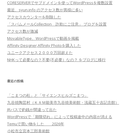
CORESERVERでサブドメインを使ってWordPressを複数設置
最近、syun.info のアクセス数が異様に多い
アクセスカウンターを削除した
「スパムメールCollection 詐欺にご注意」 ブログを設置
アクセス数が激減
MovableType、WordPressで動画を掲載
Affinity Designer,Affinity Photoを購入した
ユニークアクセス２０００万回超えた
NHKって必要なの？不要(不必要）なの？ をブログに移行
最近の投稿
「こまつの杜」と「サイエンスヒルズこまつ」
九谷焼陶芸村（ＫＡＭ能美市九谷焼美術館・浅蔵五十吉記念館）
JRバスで釣銭が間違って出た
WordPressで「期限切れ」によって投稿途中の内容が消える
Temuで買い物をした 2026年
小松市立宮本三郎美術館