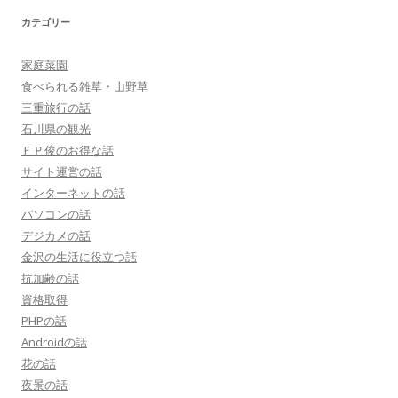
カテゴリー
家庭菜園
食べられる雑草・山野草
三重旅行の話
石川県の観光
ＦＰ俊のお得な話
サイト運営の話
インターネットの話
パソコンの話
デジカメの話
金沢の生活に役立つ話
抗加齢の話
資格取得
PHPの話
Androidの話
花の話
夜景の話