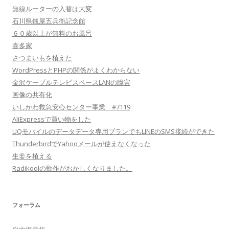
無線ルーターの入替は大変
石川県銭屋五兵衛記念館
６０歳以上が無料のお風呂
喜多家
さつまいもを植えた
WordPressとPHPの関係がよくわからない
金沢ケーブルテレビスペースLANの障害
画像の共有化
いしかわ救急安心センター事業 #7119
AliExpressで買い物をした
UQモバイルのデータデータ専用プランでもLINEのSMS接続ができた
ThunderbirdでYahooメールが使えなくなった
生姜を植える
Radikoolの動作がおかしくなりました。
フォーラム