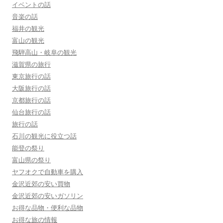
イベントの話
音楽の話
福井の観光
富山の観光
飛騨高山・岐阜の観光
滋賀県の旅行
東京旅行の話
大阪旅行の話
京都旅行の話
仙台旅行の話
旅行の話
石川の観光に役立つ話
能登の祭り
富山県の祭り
ヤフオクで自動車を購入
金沢近郊の安い買物
金沢近郊の安いガソリン
お得な品物・便利な品物
お得な旅の情報