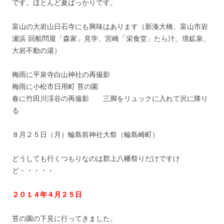
です。ほとんど夏ばっかりです。
富山の大岩山日石寺にも興味はあります（新湊大橋、富山市岩
瀬浜 回船問屋「森家」見学、宮崎「栄食堂」たら汁、境鉱泉、
大岩不動の湯）
梅雨に平泉寺白山神社の再撮影
梅雨に小松市日用町 苔の園
春に竹田川渓谷の再撮影 三脚をリュックに入れて沢に降り
る
８月２５日（月）輪島前神社大祭（輪島崎町）
どうしても行くつもりなのは郡上八幡祭りだけですけ
ど・・・・・
２０１４年４月２５日
苔の園の下見に行ってきました。