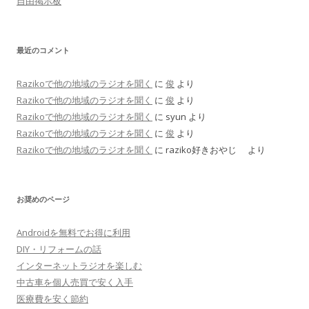
自由掲示板
最近のコメント
Razikoで他の地域のラジオを聞く
に
俊
より
Razikoで他の地域のラジオを聞く
に
俊
より
Razikoで他の地域のラジオを聞く
に
syun
より
Razikoで他の地域のラジオを聞く
に
俊
より
Razikoで他の地域のラジオを聞く
に
raziko好きおやじ
より
お奨めのページ
Androidを無料でお得に利用
DIY・リフォームの話
インターネットラジオを楽しむ
中古車を個人売買で安く入手
医療費を安く節約