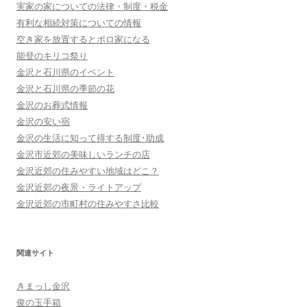
実家の家についての法律・制度・税金
有利な相続対策についての情報
空き家を放置するとボロ家になる
能登のキリコ祭り
金沢と石川県のイベント
金沢と石川県の季節の花
金沢のお葬式情報
金沢の安い宿
金沢の生活に知って得する制度･助成
金沢市近郊の美味しいランチの店
金沢近郊の住みやすい地域はどこ？
金沢近郊の夜景・ライトアップ
金沢近郊の市町村の住みやすさ比較
関連サイト
きまっし金沢
俊の玉手箱