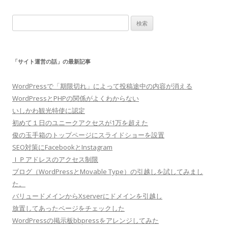
検
索:
「サイト運営の話」の最新記事
WordPressで「期限切れ」によって投稿途中の内容が消える
WordPressとPHPの関係がよくわからない
いしかわ観光特使に認定
初めて１日のユニークアクセスが1万を超えた
俊の玉手箱のトップページにスライドショーを設置
SEO対策にFacebookとInstagram
ＩＰアドレスのアクセス制限
ブログ（WordPressとMovable Type）の引越しを試してみまし
た。
バリュードメインからXserverにドメインを引越し
放置してあったページをチェックした
WordPressの掲示板bbpressをアレンジしてみた