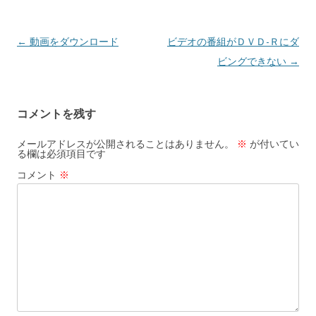
投
←
動画をダウンロード
ビデオの番組がＤＶＤ-Ｒにダ
稿
ビングできない
→
ナ
ビ
コメントを残す
ゲ
ー
メールアドレスが公開されることはありません。
※
が付いてい
る欄は必須項目です
シ
コメント
※
ョ
ン