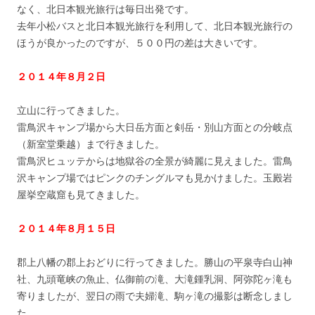
なく、北日本観光旅行は毎日出発です。
去年小松バスと北日本観光旅行を利用して、北日本観光旅行の
ほうが良かったのですが、５００円の差は大きいです。
２０１４年８月２日
立山に行ってきました。
雷鳥沢キャンプ場から大日岳方面と剣岳・別山方面との分岐点
（新室堂乗越）まで行きました。
雷鳥沢ヒュッテからは地獄谷の全景が綺麗に見えました。雷鳥
沢キャンプ場ではピンクのチングルマも見かけました。玉殿岩
屋挙空蔵窟も見てきました。
２０１４年８月１５日
郡上八幡の郡上おどりに行ってきました。勝山の平泉寺白山神
社、九頭竜峡の魚止、仏御前の滝、大滝鍾乳洞、阿弥陀ヶ滝も
寄りましたが、翌日の雨で夫婦滝、駒ヶ滝の撮影は断念しまし
た。