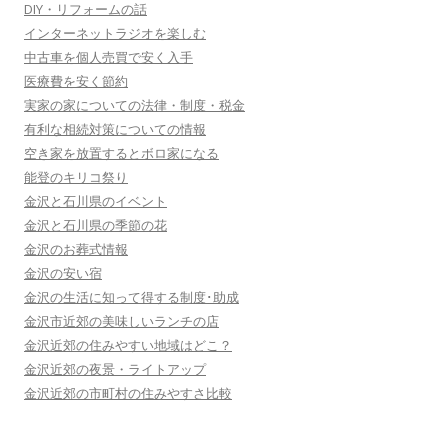
DIY・リフォームの話
インターネットラジオを楽しむ
中古車を個人売買で安く入手
医療費を安く節約
実家の家についての法律・制度・税金
有利な相続対策についての情報
空き家を放置するとボロ家になる
能登のキリコ祭り
金沢と石川県のイベント
金沢と石川県の季節の花
金沢のお葬式情報
金沢の安い宿
金沢の生活に知って得する制度･助成
金沢市近郊の美味しいランチの店
金沢近郊の住みやすい地域はどこ？
金沢近郊の夜景・ライトアップ
金沢近郊の市町村の住みやすさ比較