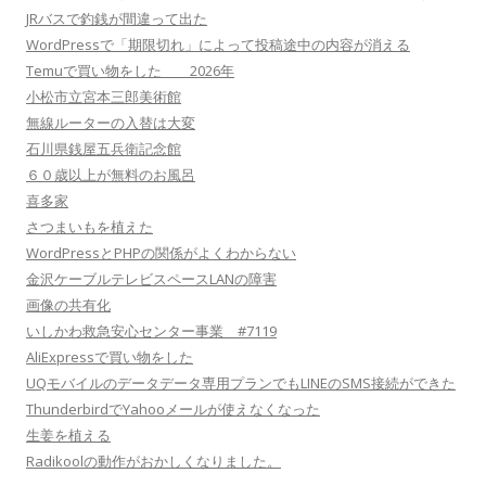
JRバスで釣銭が間違って出た
WordPressで「期限切れ」によって投稿途中の内容が消える
Temuで買い物をした 2026年
小松市立宮本三郎美術館
無線ルーターの入替は大変
石川県銭屋五兵衛記念館
６０歳以上が無料のお風呂
喜多家
さつまいもを植えた
WordPressとPHPの関係がよくわからない
金沢ケーブルテレビスペースLANの障害
画像の共有化
いしかわ救急安心センター事業 #7119
AliExpressで買い物をした
UQモバイルのデータデータ専用プランでもLINEのSMS接続ができた
ThunderbirdでYahooメールが使えなくなった
生姜を植える
Radikoolの動作がおかしくなりました。