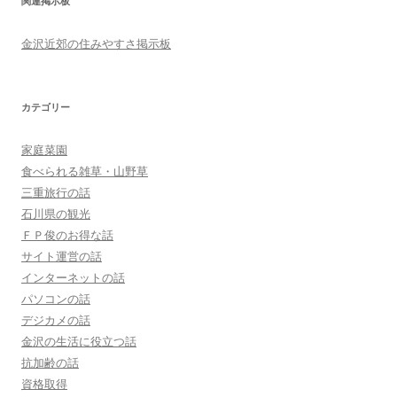
関連掲示板
金沢近郊の住みやすさ掲示板
カテゴリー
家庭菜園
食べられる雑草・山野草
三重旅行の話
石川県の観光
ＦＰ俊のお得な話
サイト運営の話
インターネットの話
パソコンの話
デジカメの話
金沢の生活に役立つ話
抗加齢の話
資格取得