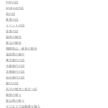
PHPの話
Androidの話
花の話
夜景の話
イベントの話
音楽の話
福井の観光
富山の観光
飛騨高山・岐阜の観光
滋賀県の旅行
東京旅行の話
大阪旅行の話
京都旅行の話
仙台旅行の話
旅行の話
石川の観光に役立つ話
能登の祭り
富山県の祭り
ヤフオクで自動車を購入