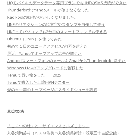
UQモバイルのデータデータ専用プランでもLINEのSMS接続ができた
ThunderbirdでYahooメールが使えなくなった
Radikoolの動作がおかしくなりました。
LINEのリアクションの絵文字やスタンプを自作して使う
LINEってパソコンでも2台目のスマートフォンでも使える
Ubuntu（Linux）を使ってみた
初めて１日のユニークアクセスが1万を超えた
最近、Yahooでポップアップ広告が増えた
AndroidスマートフォンのメールをGmailからThunderbirdに変えた
Windows11へのアップグレードに苦戦した
Temuで買い物をした 2025
Temuで購入した土壌用PHテスター
俊の玉手箱のトップページにスライドショーを設置
最近の投稿
「こまつの杜」と「サイエンスヒルズこまつ」
九谷焼陶芸村（ＫＡＭ能美市九谷焼美術館・浅蔵五十吉記念館）