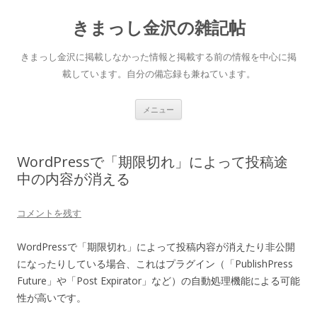
きまっし金沢の雑記帖
きまっし金沢に掲載しなかった情報と掲載する前の情報を中心に掲
載しています。自分の備忘録も兼ねています。
コ
メニュー
ン
テ
ン
ツ
へ
WordPressで「期限切れ」によって投稿途
ス
キ
中の内容が消える
ッ
プ
コメントを残す
WordPressで「期限切れ」によって投稿内容が消えたり非公開
になったりしている場合、これはプラグイン（「PublishPress
Future」や「Post Expirator」など）の自動処理機能による可能
性が高いです。