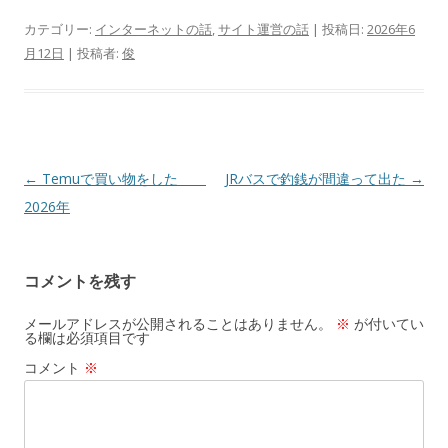
カテゴリー:
インターネットの話
,
サイト運営の話
| 投稿日:
2026年6
月12日
|
投稿者:
俊
投
←
Temuで買い物をした
JRバスで釣銭が間違って出た
→
稿
2026年
ナ
ビ
コメントを残す
ゲ
ー
メールアドレスが公開されることはありません。
※
が付いてい
る欄は必須項目です
シ
コメント
※
ョ
ン