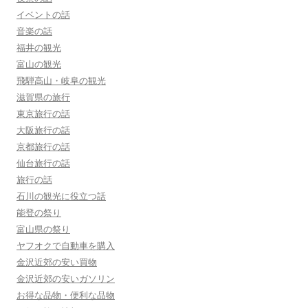
イベントの話
音楽の話
福井の観光
富山の観光
飛騨高山・岐阜の観光
滋賀県の旅行
東京旅行の話
大阪旅行の話
京都旅行の話
仙台旅行の話
旅行の話
石川の観光に役立つ話
能登の祭り
富山県の祭り
ヤフオクで自動車を購入
金沢近郊の安い買物
金沢近郊の安いガソリン
お得な品物・便利な品物