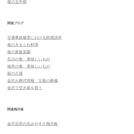
俊の玉手箱
関連ブログ
交通事故被害における賠償請求
俊のきまぐれ料理
俊の家庭菜園
石川の食 美味しいもの
福井の食 美味しいもの
親の介護
金沢お葬式情報 父親の葬儀
金沢で空き家を買う
関連掲示板
金沢近郊の住みやすさ掲示板