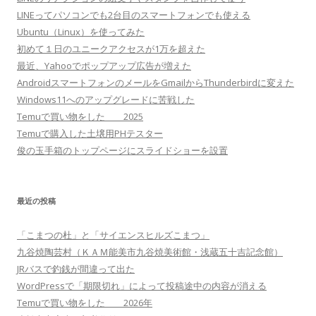
LINEってパソコンでも2台目のスマートフォンでも使える
Ubuntu（Linux）を使ってみた
初めて１日のユニークアクセスが1万を超えた
最近、Yahooでポップアップ広告が増えた
AndroidスマートフォンのメールをGmailからThunderbirdに変えた
Windows11へのアップグレードに苦戦した
Temuで買い物をした 2025
Temuで購入した土壌用PHテスター
俊の玉手箱のトップページにスライドショーを設置
最近の投稿
「こまつの杜」と「サイエンスヒルズこまつ」
九谷焼陶芸村（ＫＡＭ能美市九谷焼美術館・浅蔵五十吉記念館）
JRバスで釣銭が間違って出た
WordPressで「期限切れ」によって投稿途中の内容が消える
Temuで買い物をした 2026年