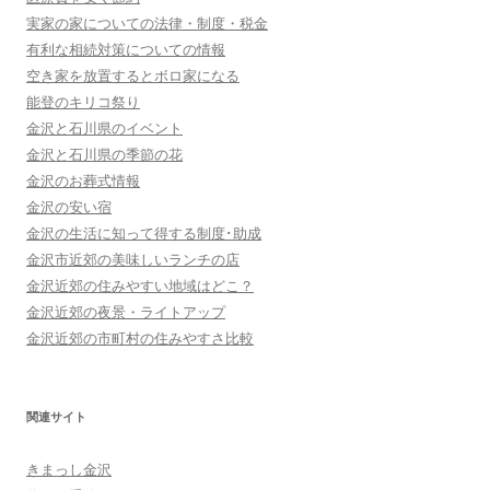
実家の家についての法律・制度・税金
有利な相続対策についての情報
空き家を放置するとボロ家になる
能登のキリコ祭り
金沢と石川県のイベント
金沢と石川県の季節の花
金沢のお葬式情報
金沢の安い宿
金沢の生活に知って得する制度･助成
金沢市近郊の美味しいランチの店
金沢近郊の住みやすい地域はどこ？
金沢近郊の夜景・ライトアップ
金沢近郊の市町村の住みやすさ比較
関連サイト
きまっし金沢