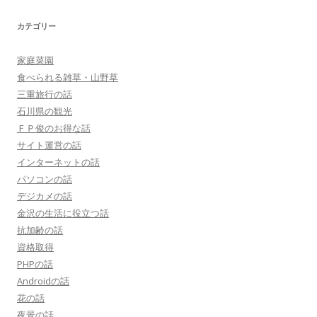
カテゴリー
家庭菜園
食べられる雑草・山野草
三重旅行の話
石川県の観光
ＦＰ俊のお得な話
サイト運営の話
インターネットの話
パソコンの話
デジカメの話
金沢の生活に役立つ話
抗加齢の話
資格取得
PHPの話
Androidの話
花の話
夜景の話