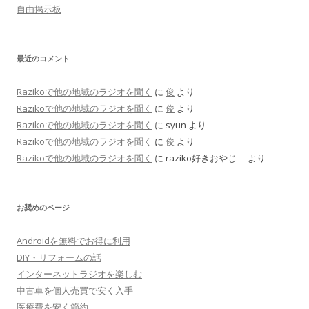
自由掲示板
最近のコメント
Razikoで他の地域のラジオを聞く
に
俊
より
Razikoで他の地域のラジオを聞く
に
俊
より
Razikoで他の地域のラジオを聞く
に
syun
より
Razikoで他の地域のラジオを聞く
に
俊
より
Razikoで他の地域のラジオを聞く
に
raziko好きおやじ
より
お奨めのページ
Androidを無料でお得に利用
DIY・リフォームの話
インターネットラジオを楽しむ
中古車を個人売買で安く入手
医療費を安く節約