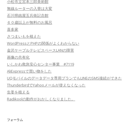
小松市立宮本三郎美術館
無線ルーターの入替は大変
石川県銭屋五兵衛記念館
６０歳以上が無料のお風呂
喜多家
さつまいもを植えた
WordPressとPHPの関係がよくわからない
金沢ケーブルテレビスペースLANの障害
画像の共有化
いしかわ救急安心センター事業 #7119
AliExpressで買い物をした
UQモバイルのデータデータ専用プランでもLINEのSMS接続ができた
ThunderbirdでYahooメールが使えなくなった
生姜を植える
Radikoolの動作がおかしくなりました。
フォーラム