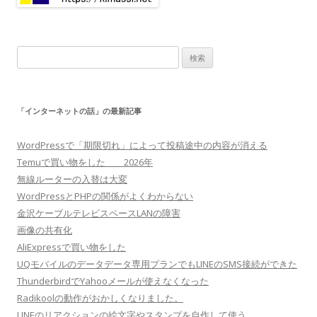
検
索:
「インターネットの話」の最新記事
WordPressで「期限切れ」によって投稿途中の内容が消える
Temuで買い物をした 2026年
無線ルーターの入替は大変
WordPressとPHPの関係がよくわからない
金沢ケーブルテレビスペースLANの障害
画像の共有化
AliExpressで買い物をした
UQモバイルのデータデータ専用プランでもLINEのSMS接続ができた
ThunderbirdでYahooメールが使えなくなった
Radikoolの動作がおかしくなりました。
LINEのリアクションの絵文字やスタンプを自作して使う