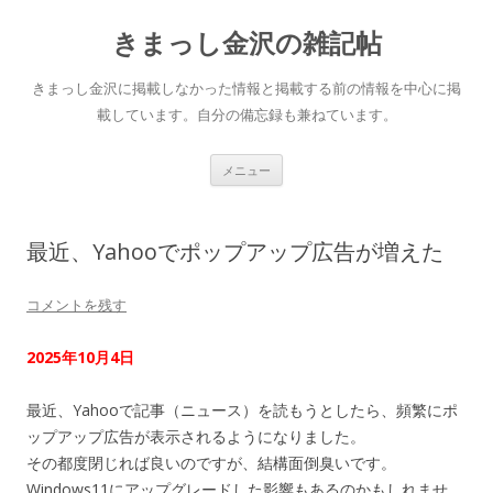
きまっし金沢の雑記帖
きまっし金沢に掲載しなかった情報と掲載する前の情報を中心に掲
載しています。自分の備忘録も兼ねています。
コ
メニュー
ン
テ
ン
ツ
へ
最近、Yahooでポップアップ広告が増えた
ス
キ
ッ
プ
コメントを残す
2025年10月4日
最近、Yahooで記事（ニュース）を読もうとしたら、頻繁にポ
ップアップ広告が表示されるようになりました。
その都度閉じれば良いのですが、結構面倒臭いです。
Windows11にアップグレードした影響もあるのかもしれませ