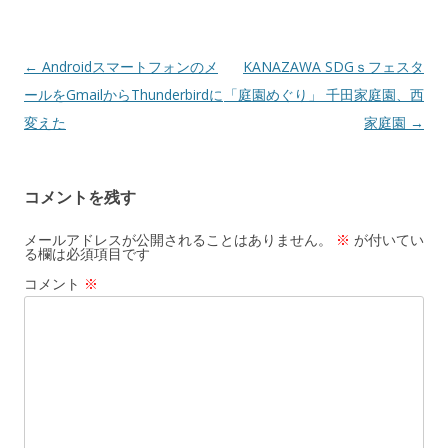
投
←
Androidスマートフォンのメ
KANAZAWA SDGｓフェスタ
稿
ールをGmailからThunderbirdに
「庭園めぐり」 千田家庭園、西
ナ
変えた
家庭園
→
ビ
ゲ
コメントを残す
ー
シ
メールアドレスが公開されることはありません。
※
が付いてい
る欄は必須項目です
ョ
コメント
※
ン