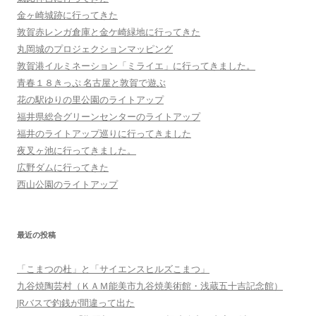
金ヶ崎城跡に行ってきた
敦賀赤レンガ倉庫と金ケ崎緑地に行ってきた
丸岡城のプロジェクションマッピング
敦賀港イルミネーション「ミライエ」に行ってきました。
青春１８きっぷ 名古屋と敦賀で遊ぶ
花の駅ゆりの里公園のライトアップ
福井県総合グリーンセンターのライトアップ
福井のライトアップ巡りに行ってきました
夜叉ヶ池に行ってきました。
広野ダムに行ってきた
西山公園のライトアップ
最近の投稿
「こまつの杜」と「サイエンスヒルズこまつ」
九谷焼陶芸村（ＫＡＭ能美市九谷焼美術館・浅蔵五十吉記念館）
JRバスで釣銭が間違って出た