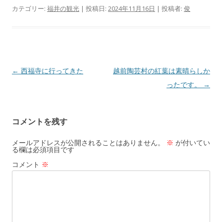
カテゴリー:
福井の観光
| 投稿日:
2024年11月16日
|
投稿者:
俊
投
←
西福寺に行ってきた
越前陶芸村の紅葉は素晴らしか
稿
ったです。
→
ナ
ビ
コメントを残す
ゲ
ー
メールアドレスが公開されることはありません。
※
が付いてい
る欄は必須項目です
シ
コメント
※
ョ
ン