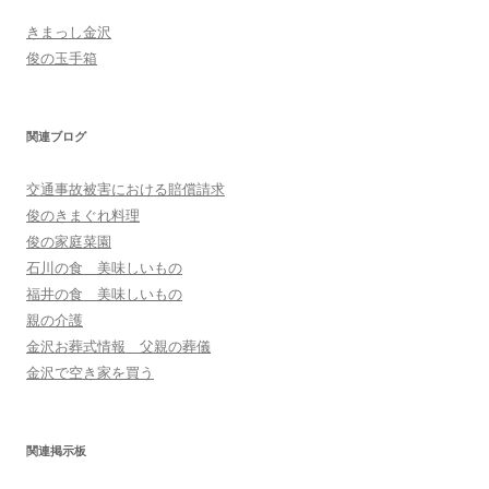
きまっし金沢
俊の玉手箱
関連ブログ
交通事故被害における賠償請求
俊のきまぐれ料理
俊の家庭菜園
石川の食 美味しいもの
福井の食 美味しいもの
親の介護
金沢お葬式情報 父親の葬儀
金沢で空き家を買う
関連掲示板