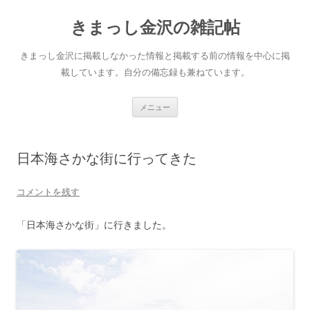
きまっし金沢の雑記帖
きまっし金沢に掲載しなかった情報と掲載する前の情報を中心に掲
載しています。自分の備忘録も兼ねています。
コ
メニュー
ン
テ
ン
ツ
へ
日本海さかな街に行ってきた
ス
キ
ッ
プ
コメントを残す
「日本海さかな街」に行きました。