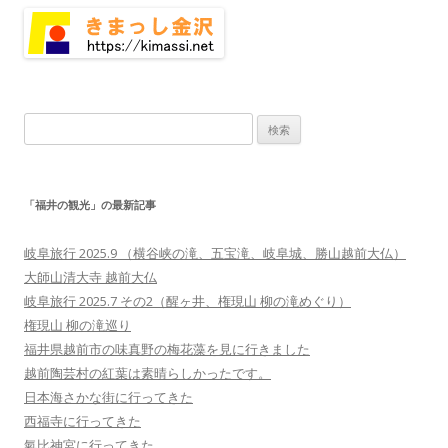
検
索:
「福井の観光」の最新記事
岐阜旅行 2025.9 （横谷峡の滝、五宝滝、岐阜城、勝山越前大仏）
大師山清大寺 越前大仏
岐阜旅行 2025.7 その2（醒ヶ井、権現山 柳の滝めぐり）
権現山 柳の滝巡り
福井県越前市の味真野の梅花藻を見に行きました
越前陶芸村の紅葉は素晴らしかったです。
日本海さかな街に行ってきた
西福寺に行ってきた
氣比神宮に行ってきた