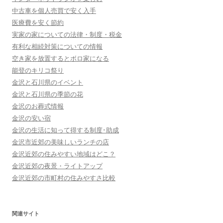
中古車を個人売買で安く入手
医療費を安く節約
実家の家についての法律・制度・税金
有利な相続対策についての情報
空き家を放置するとボロ家になる
能登のキリコ祭り
金沢と石川県のイベント
金沢と石川県の季節の花
金沢のお葬式情報
金沢の安い宿
金沢の生活に知って得する制度･助成
金沢市近郊の美味しいランチの店
金沢近郊の住みやすい地域はどこ？
金沢近郊の夜景・ライトアップ
金沢近郊の市町村の住みやすさ比較
関連サイト