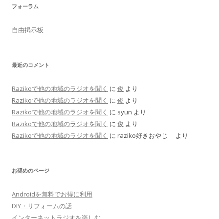
フォーラム
自由掲示板
最近のコメント
Razikoで他の地域のラジオを聞く
に
俊
より
Razikoで他の地域のラジオを聞く
に
俊
より
Razikoで他の地域のラジオを聞く
に
syun
より
Razikoで他の地域のラジオを聞く
に
俊
より
Razikoで他の地域のラジオを聞く
に
raziko好きおやじ
より
お奨めのページ
Androidを無料でお得に利用
DIY・リフォームの話
インターネットラジオを楽しむ