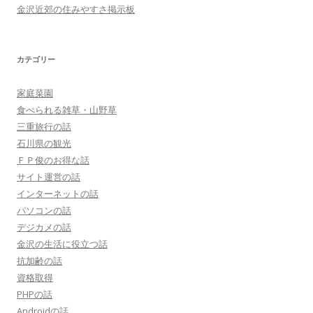
金沢近郊の住みやすさ掲示板
カテゴリー
家庭菜園
食べられる雑草・山野草
三重旅行の話
石川県の観光
ＦＰ俊のお得な話
サイト運営の話
インターネットの話
パソコンの話
デジカメの話
金沢の生活に役立つ話
抗加齢の話
資格取得
PHPの話
Androidの話