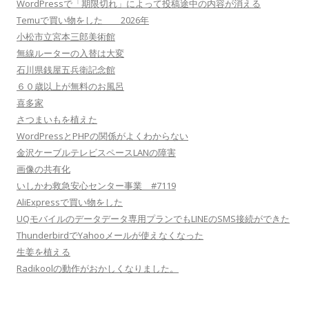
WordPressで「期限切れ」によって投稿途中の内容が消える
Temuで買い物をした 2026年
小松市立宮本三郎美術館
無線ルーターの入替は大変
石川県銭屋五兵衛記念館
６０歳以上が無料のお風呂
喜多家
さつまいもを植えた
WordPressとPHPの関係がよくわからない
金沢ケーブルテレビスペースLANの障害
画像の共有化
いしかわ救急安心センター事業 #7119
AliExpressで買い物をした
UQモバイルのデータデータ専用プランでもLINEのSMS接続ができた
ThunderbirdでYahooメールが使えなくなった
生姜を植える
Radikoolの動作がおかしくなりました。