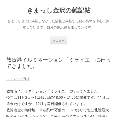
きまっし金沢の雑記帖
きまっし金沢に掲載しなかった情報と掲載する前の情報を中心に掲
載しています。自分の備忘録も兼ねています。
コ
メニュー
ン
テ
ン
ツ
へ
敦賀港イルミネーション「ミライエ」に行っ
ス
キ
てきました。
ッ
プ
コメントを残す
敦賀港イルミネーション「ミライエ」に行ってきました。
今年は11月3日〜12月25日の18:00～21:00に開催です。11月は
週末だけですが、12月は毎日開催されています。
敦賀港金ヶ崎緑地一帯を約65万個のLEDの灯りで包む北陸最大
級のイルミネーションで、全長70ｍの光のトンネルや、鉄道と