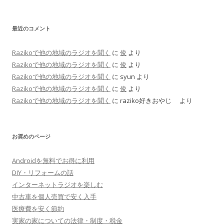
最近のコメント
Razikoで他の地域のラジオを聞く
に
俊
より
Razikoで他の地域のラジオを聞く
に
俊
より
Razikoで他の地域のラジオを聞く
に
syun
より
Razikoで他の地域のラジオを聞く
に
俊
より
Razikoで他の地域のラジオを聞く
に
raziko好きおやじ
より
お奨めのページ
Androidを無料でお得に利用
DIY・リフォームの話
インターネットラジオを楽しむ
中古車を個人売買で安く入手
医療費を安く節約
実家の家についての法律・制度・税金