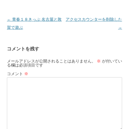
投
←
青春１８きっぷ 名古屋と敦
アクセスカウンターを削除した
稿
賀で遊ぶ
→
ナ
ビ
コメントを残す
ゲ
ー
メールアドレスが公開されることはありません。
※
が付いてい
る欄は必須項目です
シ
コメント
※
ョ
ン