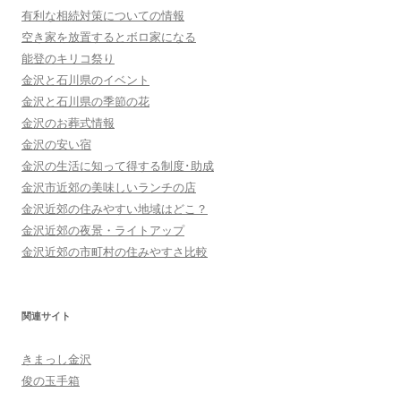
有利な相続対策についての情報
空き家を放置するとボロ家になる
能登のキリコ祭り
金沢と石川県のイベント
金沢と石川県の季節の花
金沢のお葬式情報
金沢の安い宿
金沢の生活に知って得する制度･助成
金沢市近郊の美味しいランチの店
金沢近郊の住みやすい地域はどこ？
金沢近郊の夜景・ライトアップ
金沢近郊の市町村の住みやすさ比較
関連サイト
きまっし金沢
俊の玉手箱