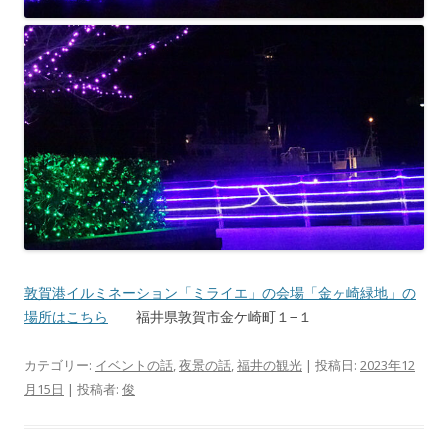
敦賀港イルミネーション「ミライエ」の会場「金ヶ崎緑地」の
場所はこちら
福井県敦賀市金ケ崎町１−１
カテゴリー:
イベントの話
,
夜景の話
,
福井の観光
| 投稿日:
2023年12
月15日
|
投稿者:
俊