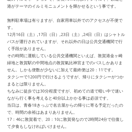
港がテーマのイルミモニュメントを輝かせるという事です。
無料駐車場は有りますが、自家用車以外でのアクセスが不便で
す。
12月16日（土）,17日（日）,23日（土）,24日（日）はシャトル
バスが運行されていますが、それ以外の日は公共交通機関で行
く手段がありません。
その時間に運航している公共交通機関といえば、敦賀港金ヶ崎
緑地と敦賀駅の中間地点の敦賀氣比神宮までのバスしかありま
せん。しかも便数が少ないに加えて最終便は20：11です。
タクシーで1200円で行けるようですが、帰りにタクシーがつか
まるとは限りません。
ちなみに徒歩では30分程度ですが、初めての道で暗い中で迷い
ながら行く事を考えると40分以上かかる事は必須です。
当日は、青春18きっぷで名古屋からの帰りに寄る予定だったの
で、時間の余裕はあまりありません。
17：46に敦賀着で、20：10に敦賀発なので2時間24分で往復し
て夕食もしなければいけません。