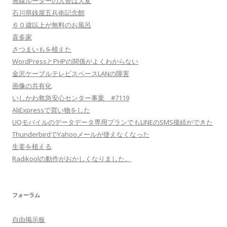
無線ルーターの入替は大変
石川県銭屋五兵衛記念館
６０歳以上が無料のお風呂
喜多家
さつまいもを植えた
WordPressとPHPの関係がよくわからない
金沢ケーブルテレビスペースLANの障害
画像の共有化
いしかわ救急安心センター事業 #7119
AliExpressで買い物をした
UQモバイルのデータデータ専用プランでもLINEのSMS接続ができた
ThunderbirdでYahooメールが使えなくなった
生姜を植える
Radikoolの動作がおかしくなりました。
フォーラム
自由掲示板