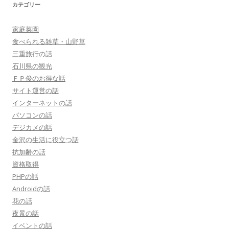
カテゴリー
家庭菜園
食べられる雑草・山野草
三重旅行の話
石川県の観光
ＦＰ俊のお得な話
サイト運営の話
インターネットの話
パソコンの話
デジカメの話
金沢の生活に役立つ話
抗加齢の話
資格取得
PHPの話
Androidの話
花の話
夜景の話
イベントの話