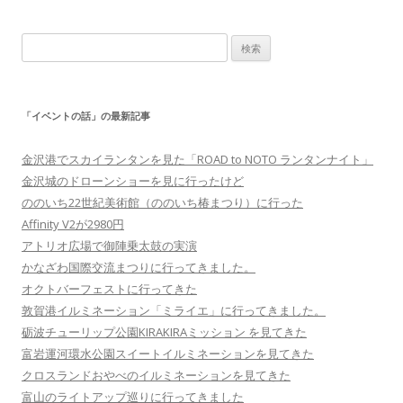
検
索:
「イベントの話」の最新記事
金沢港でスカイランタンを見た「ROAD to NOTO ランタンナイト」
金沢城のドローンショーを見に行ったけど
ののいち22世紀美術館（ののいち椿まつり）に行った
Affinity V2が2980円
アトリオ広場で御陣乗太鼓の実演
かなざわ国際交流まつりに行ってきました。
オクトバーフェストに行ってきた
敦賀港イルミネーション「ミライエ」に行ってきました。
砺波チューリップ公園KIRAKIRAミッション を見てきた
富岩運河環水公園スイートイルミネーションを見てきた
クロスランドおやべのイルミネーションを見てきた
富山のライトアップ巡りに行ってきました