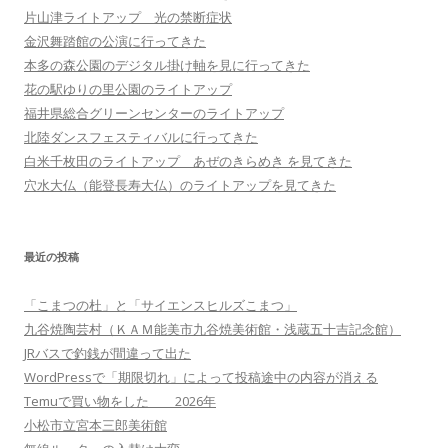
片山津ライトアップ 光の禁断症状
金沢舞踏館の公演に行ってきた
本多の森公園のデジタル掛け軸を見に行ってきた
花の駅ゆりの里公園のライトアップ
福井県総合グリーンセンターのライトアップ
北陸ダンスフェスティバルに行ってきた
白米千枚田のライトアップ あぜのきらめき を見てきた
穴水大仏（能登長寿大仏）のライトアップを見てきた
最近の投稿
「こまつの杜」と「サイエンスヒルズこまつ」
九谷焼陶芸村（ＫＡＭ能美市九谷焼美術館・浅蔵五十吉記念館）
JRバスで釣銭が間違って出た
WordPressで「期限切れ」によって投稿途中の内容が消える
Temuで買い物をした 2026年
小松市立宮本三郎美術館