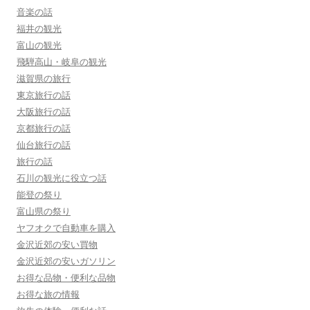
音楽の話
福井の観光
富山の観光
飛騨高山・岐阜の観光
滋賀県の旅行
東京旅行の話
大阪旅行の話
京都旅行の話
仙台旅行の話
旅行の話
石川の観光に役立つ話
能登の祭り
富山県の祭り
ヤフオクで自動車を購入
金沢近郊の安い買物
金沢近郊の安いガソリン
お得な品物・便利な品物
お得な旅の情報