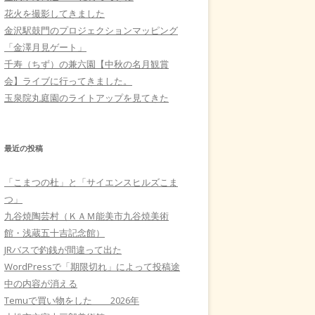
花火を撮影してきました
金沢駅鼓門のプロジェクションマッピング
「金澤月見ゲート」
千寿（ちず）の兼六園【中秋の名月観賞
会】ライブに行ってきました。
玉泉院丸庭園のライトアップを見てきた
最近の投稿
「こまつの杜」と「サイエンスヒルズこま
つ」
九谷焼陶芸村（ＫＡＭ能美市九谷焼美術
館・浅蔵五十吉記念館）
JRバスで釣銭が間違って出た
WordPressで「期限切れ」によって投稿途
中の内容が消える
Temuで買い物をした 2026年