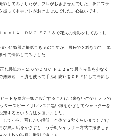
撮影してみましたが手ブレがおきませんでした。夜にフラ
を撮っても手ブレがおきませんでした。心強いです。
ＬｕｍｉＸ ＤＭＣ-ＦＺ２８で花火の撮影をしてみまし
て確かに綺麗に撮影できるのですが、最長で２秒なので、単
条件で撮影してみました
正も最低の－２.０でＤＭＣ-ＦＺ２８で最も光量を少なく
で無限遠、三脚を使って手ぶれ防止をＯＦＦにして撮影し
スピードを両方一緒に設定することは出来ないのでカメラの
ャッタースピードはレンズに黒い紙をかざしてシャッターを
設定するという方法を使いました。
ししてから、写したい瞬間（全体で２秒くらいまで）だけ
再び黒い紙をかざすという手動シャッター方式で撮影しま
火を１枚の写真に撮影できます。