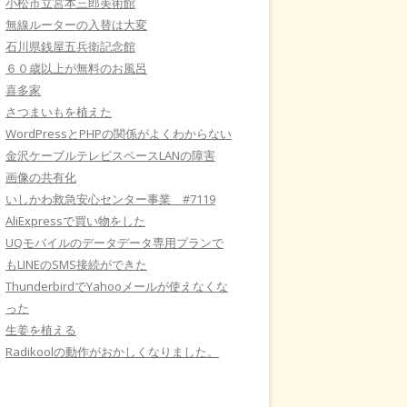
小松市立宮本三郎美術館
無線ルーターの入替は大変
石川県銭屋五兵衛記念館
６０歳以上が無料のお風呂
喜多家
さつまいもを植えた
WordPressとPHPの関係がよくわからない
金沢ケーブルテレビスペースLANの障害
画像の共有化
いしかわ救急安心センター事業 #7119
AliExpressで買い物をした
UQモバイルのデータデータ専用プランで
もLINEのSMS接続ができた
ThunderbirdでYahooメールが使えなくな
った
生姜を植える
Radikoolの動作がおかしくなりました。