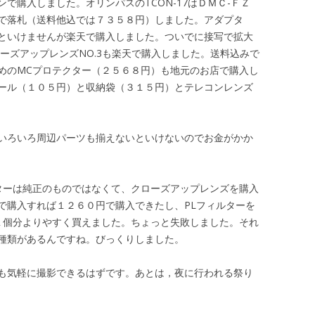
で購入しました。オリンパスのTCON-17はＤＭＣ-ＦＺ
で落札（送料他込では７３５８円）しました。アダプタ
といけませんが楽天で購入しました。ついでに接写で拡大
CクローズアップレンズNO.3も楽天で購入しました。送料込みで
めのMCプロテクター（２５６８円）も地元のお店で購入し
ール（１０５円）と収納袋（３１５円）とテレコンレンズ
いろいろ周辺パーツも揃えないといけないのでお金がかか
ターは純正のものではなくて、クローズアップレンズを購入
で購入すれば１２６０円で購入できたし、PLフィルターを
１個分よりやすく買えました。ちょっと失敗しました。それ
種類があるんですね。びっくりしました。
も気軽に撮影できるはずです。あとは，夜に行われる祭り