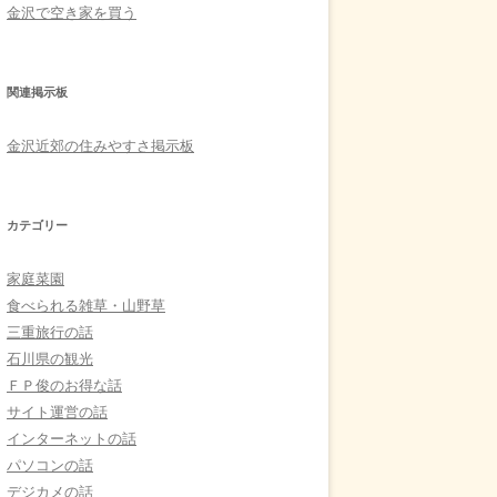
金沢で空き家を買う
関連掲示板
金沢近郊の住みやすさ掲示板
カテゴリー
家庭菜園
食べられる雑草・山野草
三重旅行の話
石川県の観光
ＦＰ俊のお得な話
サイト運営の話
インターネットの話
パソコンの話
デジカメの話