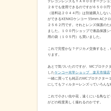
テレコンレンズもＹＡＨＯＯオークション
２８でも使用できるのですが６５００円
（送料込２０４４円）は別途購入しない
ができるKENKOケンコー 55mm A
２５６２円です。それとレンズ保護のた
ました。１００円ショップで液晶保護シ
用の袋（１０５円）も買いました。
これで完璧かな？デジカメ交換すると，
ります。
あとで気づいたのですが、MCプロテク
した
ケンコー光学ショップ 楽天市場店
一緒に買っても純正のMCプロテクター
にしてもフィルターレンズっていろんな
これで小さい虫や花，遠くにいる鳥など
がどの程度美しく撮れるのかです。