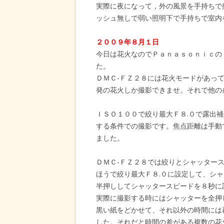
実際に夜になって，外の風景を手持ちで
ッシュ無しで弱い照明下で手持ちで室内
２００９年８月１日
今日は花火なのでＰａｎａｓｏｎｉｃの
た。
ＤＭＣ-ＦＺ２８には花火モードがあっ
発の花火しか撮影できませ。それで他の
ＩＳＯ１００で絞り最大Ｆ８.０で露出補
する条件での撮影です。焦点距離は手動
ました。
ＤＭＣ-ＦＺ２８では絞りとシャッター
ほうで絞り最大Ｆ８.０に設定して、シ
半押ししてシャッタースピードを８秒に
実際に撮影する時にはシャッターを全押
黒い紙をどかせて、それ以外の時間には
した。それだと時間の差がある複数の花