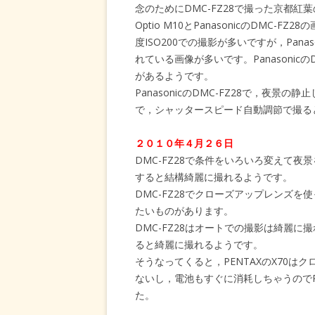
念のためにDMC-FZ28で撮った京都紅
Optio M10とPanasonicのDMC-FZ
度ISO200での撮影が多いですが，Panason
れている画像が多いです。Panasonic
があるようです。
PanasonicのDMC-FZ28で，夜景の
で，シャッタースピード自動調節で撮る
２０１０年４月２６日
DMC-FZ28で条件をいろいろ変えて夜景
すると結構綺麗に撮れるようです。
DMC-FZ28でクローズアップレンズ
たいものがあります。
DMC-FZ28はオートでの撮影は綺麗
ると綺麗に撮れるようです。
そうなってくると，PENTAXのX70
ないし，電池もすぐに消耗しちゃうのでP
た。