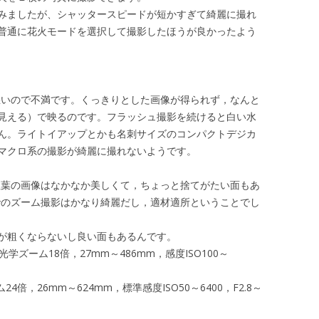
みましたが、シャッタースピードが短かすぎて綺麗に撮れ
普通に花火モードを選択して撮影したほうが良かったよう
悪いので不満です。くっきりとした画像が得られず，なんと
見える）で映るのです。フラッシュ撮影を続けると白い水
ん。ライトイアップとかも名刺サイズのコンパクトデジカ
マクロ系の撮影が綺麗に撮れないようです。
紅葉の画像はなかなか美しくて，ちょっと捨てがたい面もあ
でのズーム撮影はかなり綺麗だし，適材適所ということでし
像が粗くならないし良い面もあるんです。
画素，光学ズーム18倍，27mm～486mm，感度ISO100～
24倍，26mm～624mm，標準感度ISO50～6400，F2.8～