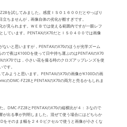
FZ28を試してみました。感度ＩＳＯ１６００だとやっぱり
目立ちませんが，画像自体の劣化が酷すぎです。
化が見られます。ＷＥＢでは使える範囲内ですが一眼レフ
としています。PENTAXのX70だとＩＳＯ４００では画像
ないと思いますが，PENTAXのX70のほうが光学ズーム
るので夜はK100Dを使って日中持ち運ぶのはPENTAXのX70
AXのX70では，小さい花を撮る時のクロズアップレンズを使
いです。
してみようと思います。PENTAXのX70の画像がK100Dの画
icのDMC-FZ28とPENTAXのX70の両方と売るかもしれま
。DMC-FZ28とPENTAXのX70の縦横比が４：３なので
響が出る事が判明しました。混ぜて使う場合にはどちらか
0Dをそのまま幅を２４０ピクセルで使うと画像が小さくな