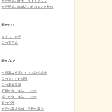
金沢近郊の夜景・ライトアップ
金沢近郊の市町村の住みやすさ比較
関連サイト
きまっし金沢
俊の玉手箱
関連ブログ
交通事故被害における賠償請求
俊のきまぐれ料理
俊の家庭菜園
石川の食 美味しいもの
福井の食 美味しいもの
親の介護
金沢お葬式情報 父親の葬儀