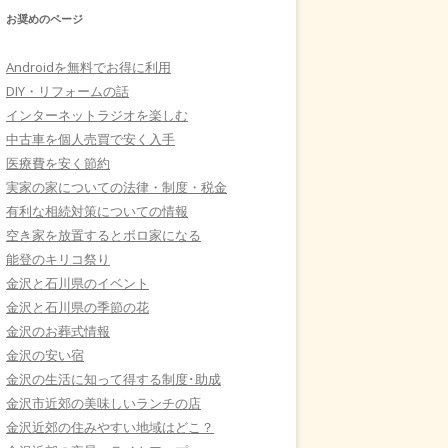
お奨めのページ
Androidを無料でお得に利用
DIY・リフォームの話
インターネットラジオを楽しむ
中古車を個人売買で安く入手
医療費を安く節約
実家の家についての法律・制度・税金
有利な相続対策についての情報
空き家を放置するとボロ家になる
能登のキリコ祭り
金沢と石川県のイベント
金沢と石川県の季節の花
金沢のお葬式情報
金沢の安い宿
金沢の生活に知って得する制度･助成
金沢市近郊の美味しいランチの店
金沢近郊の住みやすい地域はどこ？