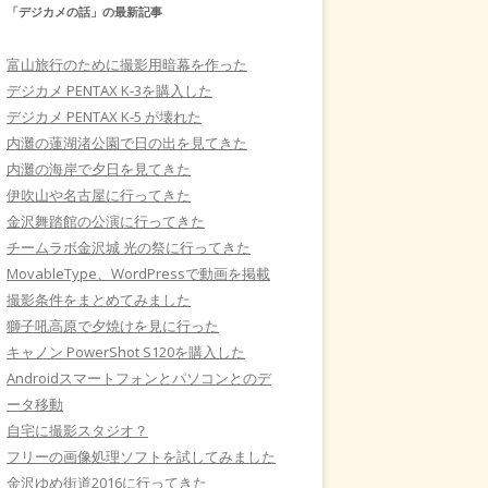
「デジカメの話」の最新記事
富山旅行のために撮影用暗幕を作った
デジカメ PENTAX K-3を購入した
デジカメ PENTAX K-5 が壊れた
内灘の蓮湖渚公園で日の出を見てきた
内灘の海岸で夕日を見てきた
伊吹山や名古屋に行ってきた
金沢舞踏館の公演に行ってきた
チームラボ金沢城 光の祭に行ってきた
MovableType、WordPressで動画を掲載
撮影条件をまとめてみました
獅子吼高原で夕焼けを見に行った
キャノン PowerShot S120を購入した
Androidスマートフォンとパソコンとのデ
ータ移動
自宅に撮影スタジオ？
フリーの画像処理ソフトを試してみました
金沢ゆめ街道2016に行ってきた