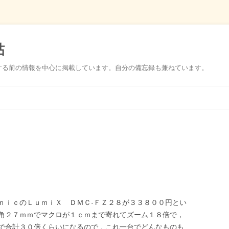
帖
する前の情報を中心に掲載しています。自分の備忘録も兼ねています。
コ
ン
テ
ン
ツ
へ
ス
キ
ッ
プ
ｎｉｃのＬｕｍｉＸ ＤＭＣ-ＦＺ２８が３３８００円とい
角２７ｍｍでマクロが１ｃｍまで寄れてズーム１８倍で，
で合計３０倍くらいになるので，これ一台でどんなものも