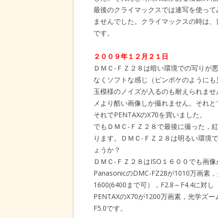
最後のクライマックスでは連写を使って
ませんでした。クライマックスの時は、
です。
２００９年１２月２１日
ＤＭＣ-ＦＺ２８は暗い環境での写りが
なくソフトな感じ（ピンボケのようにも
玉模様のノイズが入るのも耐えられませ
メより酷い画像しか撮れません。それと
それでPENTAXのX70を買いました。
でもＤＭＣ-ＦＺ２８で最後に撮った，
ります。ＤＭＣ-ＦＺ２８は明るい環境
ょうか？
ＤＭＣ-ＦＺ２８はISO１６００でも画
PanasonicのDMC-FZ28が1010万
1600(6400まで可），F2.8～F4.4に対し
PENTAXのX70が1200万画素，光学ズーム
F5.0です。