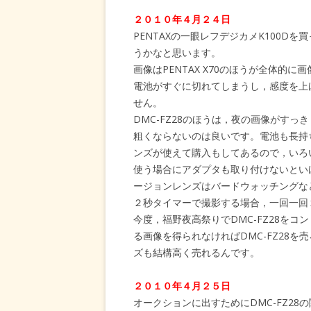
２０１０年４月２４日
PENTAXの一眼レフデジカメK100Dを買った
うかなと思います。
画像はPENTAX X70のほうが全体的
電池がすぐに切れてしまうし，感度を上
せん。
DMC-FZ28のほうは，夜の画像がす
粗くならないのは良いです。電池も長持
ンズが使えて購入もしてあるので，いろ
使う場合にアダプタも取り付けないとい
ージョンレンズはバードウォッチングな
２秒タイマーで撮影する場合，一回一回
今度，福野夜高祭りでDMC-FZ28を
る画像を得られなければDMC-FZ28を
ズも結構高く売れるんです。
２０１０年４月２５日
オークションに出すためにDMC-FZ28