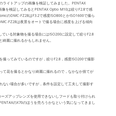
葉のライトアップの画像を検証してみました。PENTAX
28の画像を検証してみるとPENTAX Optio M10は絞りF2.8で感
icのDMC-FZ28はF3.2で感度ISO800とかISO1600で撮ら
のDMC-FZ28は夜景をオートで撮る場合に感度を上げる傾向
静止している対象物を撮る場合にはISO200に設定して絞りF2.8
と綺麗に撮れるかもしれません。
を撮ってみているのですが，絞りF2.8，感度ISO200で撮影
を使って花を撮るとかなり綺麗に撮れるので，なかなか捨てが
に撮れない場合が多いですが，条件を設定して工夫して撮影す
はクローズアップレンズを使用できないしフードも取り付けられ
ENTAXのX70のほうを売ろうかなという気になってきまし