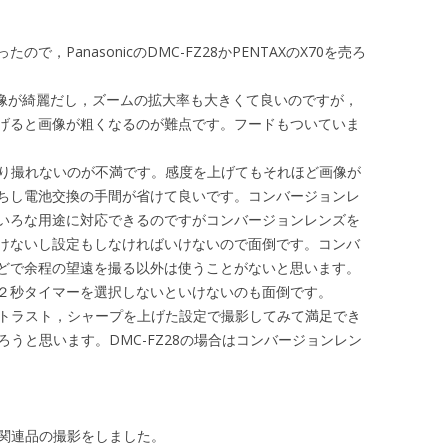
ので，PanasonicのDMC-FZ28かPENTAXのX70を売ろ
に画像が綺麗だし，ズームの拡大率も大きくて良いのですが，
げると画像が粗くなるのが難点です。フードもついていま
っきり撮れないのが不満です。感度を上げてもそれほど画像が
ちし電池交換の手間が省けて良いです。コンバージョンレ
いろな用途に対応できるのですがコンバージョンレンズを
けないし設定もしなければいけないので面倒です。コンバ
どで余程の望遠を撮る以外は使うことがないと思います。
２秒タイマーを選択しないといけないのも面倒です。
コントラスト，シャープを上げた設定で撮影してみて満足でき
売ろうと思います。DMC-FZ28の場合はコンバージョンレン
の関連品の撮影をしました。