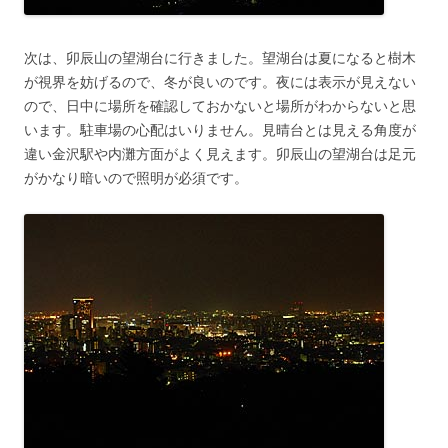
次は、卯辰山の望湖台に行きました。望湖台は夏になると樹木
が視界を妨げるので、冬が良いのです。夜には表示が見えない
ので、日中に場所を確認しておかないと場所がわからないと思
います。駐車場の心配はいりません。見晴台とは見える角度が
違い金沢駅や内灘方面がよく見えます。卯辰山の望湖台は足元
がかなり暗いので照明が必須です。