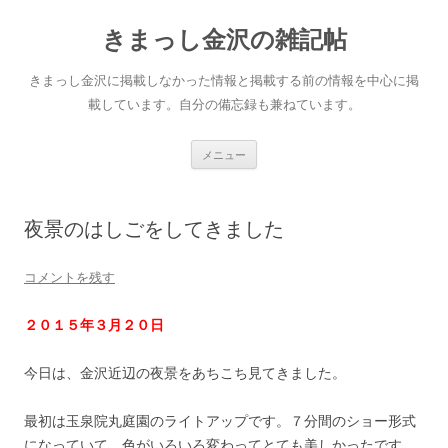
きまっし金沢の雑記帖
きまっし金沢に掲載しなかった情報と掲載する前の情報を中心に掲
載しています。自分の備忘録も兼ねています。
コ
メニュー
ン
テ
ン
ツ
へ
夜景のはしごをしてきました
ス
キ
ッ
プ
コメントを残す
２０１５年３月２０日
今日は、金沢近辺の夜景をあちこち見てきました。
最初は玉泉院丸庭園のライトアップです。７分間のショー形式
になっていて、色がいろいろ変わってとても美しかったです。