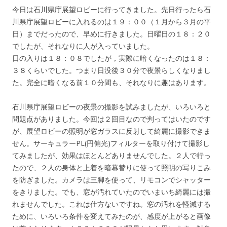
今日は石川県庁展望ロビーに行ってきました。先日行ったら石
川県庁展望ロビーに入れるのは１９：００（１月から３月の平
日）までだったので、早めに行きました。日曜日の１８：２０
でしたが、それなりに人が入っていました。
日の入りは１８：０８でしたが，実際に暗くなったのは１８：
３８くらいでした。つまり日没後３０分で夜景らしくなりまし
た。完全に暗くなる前１０分間も、それなりに趣はあります。
石川県庁展望ロビーの夜景の撮影を試みましたが、いろいろと
問題点がありました。今回は２回目なので判ってはいたのです
が、展望ロビーの照明が窓ガラスに反射して綺麗に撮影できま
せん。サーキュラーPL(円偏光)フィルターを取り付けて撮影し
てみましたが、効果はほとんどありませんでした。２人で行っ
たので、２人の身体と上着を暗幕替りに使って照明の写りこみ
を防ぎました。カメラは三脚を使って、リモコンでシャッター
をきりました。でも、窓が汚れていたのでいまいち綺麗には撮
れませんでした。これは仕方ないですね。窓の汚れを軽減する
ために、いろいろ条件を変えてみたのが、感度が上がると画像