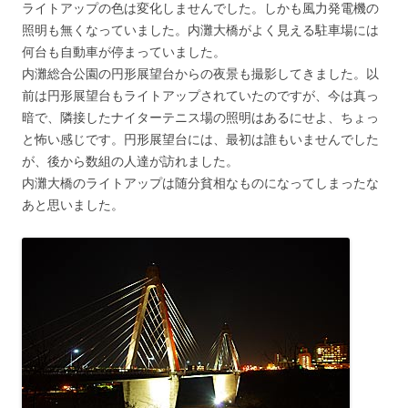
ライトアップの色は変化しませんでした。しかも風力発電機の
照明も無くなっていました。内灘大橋がよく見える駐車場には
何台も自動車が停まっていました。
内灘総合公園の円形展望台からの夜景も撮影してきました。以
前は円形展望台もライトアップされていたのですが、今は真っ
暗で、隣接したナイターテニス場の照明はあるにせよ、ちょっ
と怖い感じです。円形展望台には、最初は誰もいませんでした
が、後から数組の人達が訪れました。
内灘大橋のライトアップは随分貧相なものになってしまったな
あと思いました。