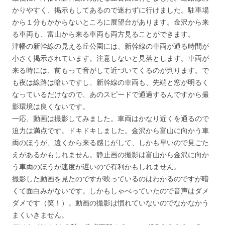
かりやすく、掲示もしてあるので迷わずに行けました。駐車場
から１分もかからないところに展望台があります。金沢から来
る車両も、富山から来る車両も両方見ることができます。
津幡の新幹線の見える丘公園には、新幹線の車両が通る時間が
小さく掲示されています。注意しないと見落とします。車両が
来る時には、前もって音がして近づいてくるのが判ります。で
も夜は線路は暗いですし、新幹線の車両も、先端と窓が明るく
なっているだけなので、あのスピードで通過するんですから撮
影環境は良くないです。
一応、動画は撮影してみました。車両はかなり近くを通るので
迫力は満点です。ドキドキしました。金沢から富山に向かう車
両のほうが、遠くから来る感じがして、しかも早いので見ごた
えがあるかもしれません。静止画の撮影は富山から金沢に向か
う車両のほうが速度が遅いので有利かもしれません。
撮影した動画を見たのですが映っているのはわかるのですが暗
くて面白みがないです。しかもしゃべっていたので音声はダメ
ダメです（笑！）。動画の撮影は慣れていないのでなかなかう
まくいきません。