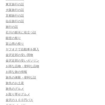
東京旅行の話
大阪旅行の話
京都旅行の話
仙台旅行の話
旅行の話
石川の観光に役立つ話
能登の祭り
富山県の祭り
ヤフオクで自動車を購入
金沢近郊の安い買物
金沢近郊の安いガソリン
お得な品物・便利な品物
お得な旅の情報
旅先の体験・便利な話
旅先のお土産
旅先のグルメ
お取り寄せグルメ
金沢の１００円バス