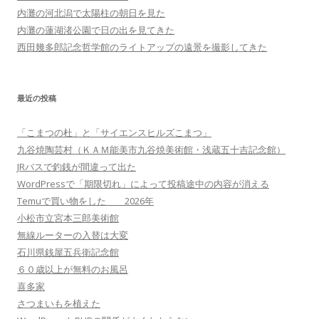
内灘の河北潟で太陽柱の朝日を見た
内灘の蓮湖渚公園で日の出を見てきた
西田幾多郎記念哲学館のライトアップの遠景を撮影してきた
最近の投稿
「こまつの杜」と「サイエンスヒルズこまつ」
九谷焼陶芸村（ＫＡＭ能美市九谷焼美術館・浅蔵五十吉記念館）
JRバスで釣銭が間違って出た
WordPressで「期限切れ」によって投稿途中の内容が消える
Temuで買い物をした 2026年
小松市立宮本三郎美術館
無線ルーターの入替は大変
石川県銭屋五兵衛記念館
６０歳以上が無料のお風呂
喜多家
さつまいもを植えた