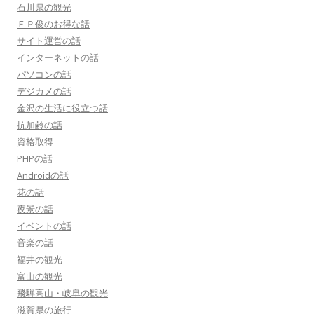
石川県の観光
ＦＰ俊のお得な話
サイト運営の話
インターネットの話
パソコンの話
デジカメの話
金沢の生活に役立つ話
抗加齢の話
資格取得
PHPの話
Androidの話
花の話
夜景の話
イベントの話
音楽の話
福井の観光
富山の観光
飛騨高山・岐阜の観光
滋賀県の旅行