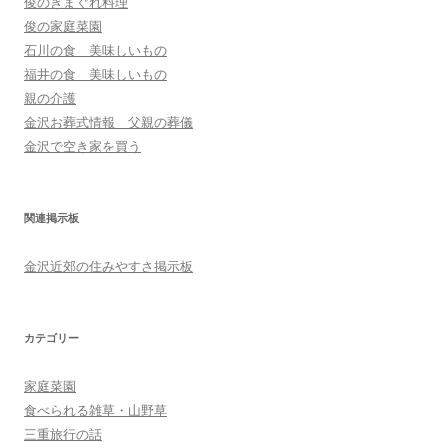
俊のきまぐれ料理
俊の家庭菜園
石川の食 美味しいもの
福井の食 美味しいもの
親の介護
金沢お葬式情報 父親の葬儀
金沢で空き家を買う
関連掲示板
金沢近郊の住みやすさ掲示板
カテゴリー
家庭菜園
食べられる雑草・山野草
三重旅行の話