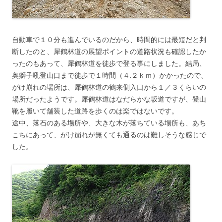
自動車で１０分も進んでいるのだから、時間的には最短だと判
断したのと、犀鶴林道の展望ポイントの道路状況も確認したか
ったのもあって、犀鶴林道を徒歩で登る事にしました。結局、
奥獅子吼登山口まで徒歩で１時間（４.２ｋｍ）かかったので、
がけ崩れの場所は、犀鶴林道の鶴来側入口から１／３くらいの
場所だったようです。犀鶴林道はなだらかな坂道ですが、登山
靴を履いて舗装した道路を歩くのは楽ではないです。
途中、落石のある場所や、大きな木が落ちている場所も、あち
こちにあって、がけ崩れが無くても通るのは難しそうな感じで
した。