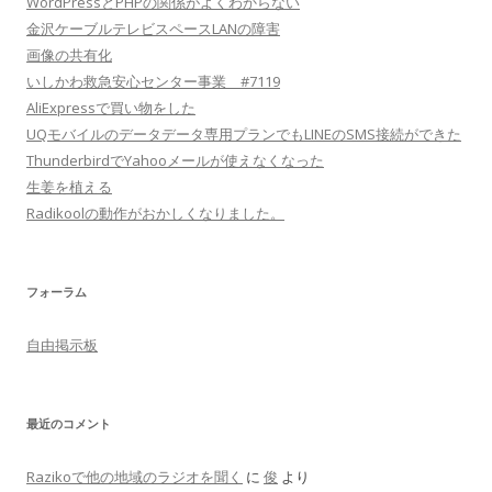
WordPressとPHPの関係がよくわからない
金沢ケーブルテレビスペースLANの障害
画像の共有化
いしかわ救急安心センター事業 #7119
AliExpressで買い物をした
UQモバイルのデータデータ専用プランでもLINEのSMS接続ができた
ThunderbirdでYahooメールが使えなくなった
生姜を植える
Radikoolの動作がおかしくなりました。
フォーラム
自由掲示板
最近のコメント
Razikoで他の地域のラジオを聞く
に
俊
より