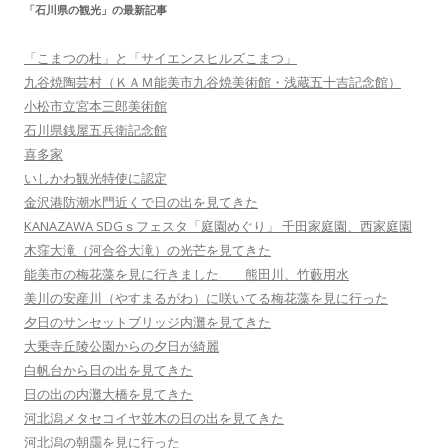
「石川県の観光」の最新記事
「こまつの杜」と「サイエンスヒルズこまつ」
九谷焼陶芸村（ＫＡＭ能美市九谷焼美術館・浅蔵五十吉記念館）
小松市立宮本三郎美術館
石川県銭屋五兵衛記念館
喜多家
いしかわ観光特使に認定
金沢港防潮水門近くで日の出を見てきた
KANAZAWA SDGｓフェスタ「庭園めぐり」 千田家庭園、西家庭園
木窪大滝（河合谷大滝）の光芒を見てきた
能美市の梅花藻を見に行きました 熊田川、竹藪用水
美川の安産川（やすまるがわ）に咲いてる梅花藻を見に行った
夕日のサンセットブリッジ内灘を見てきた
大乗寺丘陵公園からの夕日が綺麗
白帆台から日の出を見てきた
日の出の内灘大橋を見てきた
河北潟メタセコイヤ並木の日の出を見てきた
河北潟の朝靄を見に行った