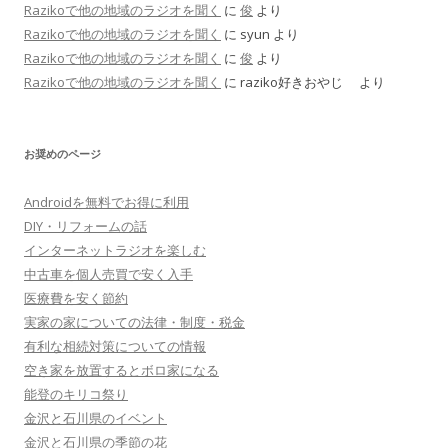
Razikoで他の地域のラジオを聞く
に
俊
より
Razikoで他の地域のラジオを聞く
に
syun
より
Razikoで他の地域のラジオを聞く
に
俊
より
Razikoで他の地域のラジオを聞く
に
raziko好きおやじ
より
お奨めのページ
Androidを無料でお得に利用
DIY・リフォームの話
インターネットラジオを楽しむ
中古車を個人売買で安く入手
医療費を安く節約
実家の家についての法律・制度・税金
有利な相続対策についての情報
空き家を放置するとボロ家になる
能登のキリコ祭り
金沢と石川県のイベント
金沢と石川県の季節の花