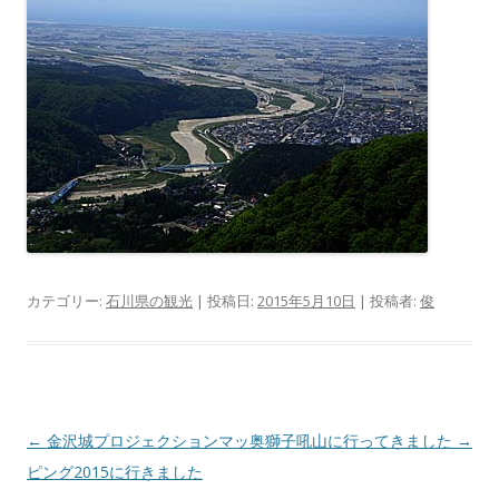
カテゴリー:
石川県の観光
| 投稿日:
2015年5月10日
|
投稿者:
俊
投
←
金沢城プロジェクションマッ
奥獅子吼山に行ってきました
→
稿
ピング2015に行きました