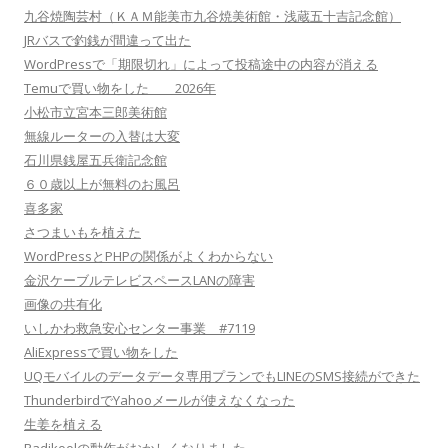
九谷焼陶芸村（ＫＡＭ能美市九谷焼美術館・浅蔵五十吉記念館）
JRバスで釣銭が間違って出た
WordPressで「期限切れ」によって投稿途中の内容が消える
Temuで買い物をした 2026年
小松市立宮本三郎美術館
無線ルーターの入替は大変
石川県銭屋五兵衛記念館
６０歳以上が無料のお風呂
喜多家
さつまいもを植えた
WordPressとPHPの関係がよくわからない
金沢ケーブルテレビスペースLANの障害
画像の共有化
いしかわ救急安心センター事業 #7119
AliExpressで買い物をした
UQモバイルのデータデータ専用プランでもLINEのSMS接続ができた
ThunderbirdでYahooメールが使えなくなった
生姜を植える