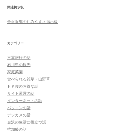
関連掲示板
金沢近郊の住みやすさ掲示板
カテゴリー
三重旅行の話
石川県の観光
家庭菜園
食べられる雑草・山野草
ＦＰ俊のお得な話
サイト運営の話
インターネットの話
パソコンの話
デジカメの話
金沢の生活に役立つ話
抗加齢の話