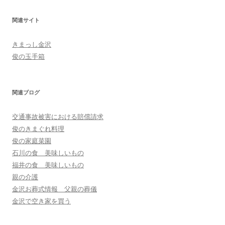
関連サイト
きまっし金沢
俊の玉手箱
関連ブログ
交通事故被害における賠償請求
俊のきまぐれ料理
俊の家庭菜園
石川の食 美味しいもの
福井の食 美味しいもの
親の介護
金沢お葬式情報 父親の葬儀
金沢で空き家を買う