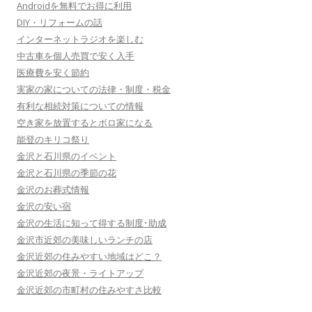
Androidを無料でお得に利用
DIY・リフォームの話
インターネットラジオを楽しむ
中古車を個人売買で安く入手
医療費を安く節約
実家の家についての法律・制度・税金
有利な相続対策についての情報
空き家を放置するとボロ家になる
能登のキリコ祭り
金沢と石川県のイベント
金沢と石川県の季節の花
金沢のお葬式情報
金沢の安い宿
金沢の生活に知って得する制度･助成
金沢市近郊の美味しいランチの店
金沢近郊の住みやすい地域はどこ？
金沢近郊の夜景・ライトアップ
金沢近郊の市町村の住みやすさ比較