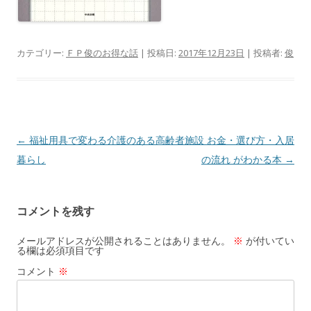
カテゴリー:
ＦＰ俊のお得な話
| 投稿日:
2017年12月23日
|
投稿者:
俊
投
←
福祉用具で変わる介護のある
高齢者施設 お金・選び方・入居
稿
暮らし
の流れ がわかる本
→
ナ
ビ
コメントを残す
ゲ
ー
メールアドレスが公開されることはありません。
※
が付いてい
る欄は必須項目です
シ
コメント
※
ョ
ン