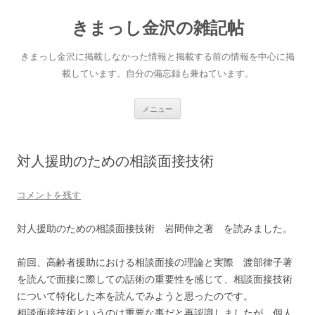
きまっし金沢の雑記帖
きまっし金沢に掲載しなかった情報と掲載する前の情報を中心に掲
載しています。自分の備忘録も兼ねています。
コ
メニュー
ン
テ
ン
ツ
へ
対人援助のための相談面接技術
ス
キ
ッ
プ
コメントを残す
対人援助のための相談面接技術 岩間伸之著 を読みました。
前回、高齢者援助における相談面接の理論と実際 渡部律子著
を読んで面接に際しての話術の重要性を感じて、相談面接技術
について特化した本を読んでみようと思ったのです。
相談面接技術というのは重要な事だと再認識しましたが、個人