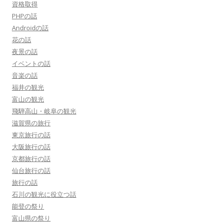
資格取得
PHPの話
Androidの話
花の話
夜景の話
イベントの話
音楽の話
福井の観光
富山の観光
飛騨高山・岐阜の観光
滋賀県の旅行
東京旅行の話
大阪旅行の話
京都旅行の話
仙台旅行の話
旅行の話
石川の観光に役立つ話
能登の祭り
富山県の祭り