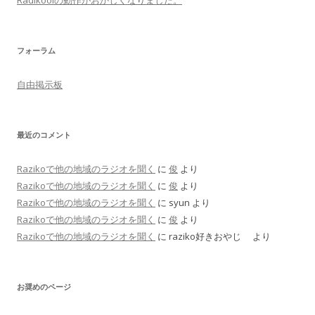
Radikoolの動作がおかしくなりました。
フォーラム
自由掲示板
最近のコメント
Razikoで他の地域のラジオを聞く
に
俊
より
Razikoで他の地域のラジオを聞く
に
俊
より
Razikoで他の地域のラジオを聞く
に
syun
より
Razikoで他の地域のラジオを聞く
に
俊
より
Razikoで他の地域のラジオを聞く
に
raziko好きおやじ
より
お奨めのページ