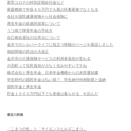
新型コロナの特別定額給付金など
家庭教師で年収４０万円でも親の扶養家族でなくなる
会社を国民健康保険から社会保険に
厚生年金の経過的加算について
うつ病で障害年金の手続き
自己都合退社の注意点について
金沢でのシルバーライフに役立つ情報のページを新設しました
相続関係の民法の大改正
金沢市の介護保険サービスの利用者負担が変わる
川北町って住民負担が少なく住みやすいですね
株式会社と厚生年金 日本年金機構からの来所通知書
学生時代の国民年金は払い損？ 学生納付特例制度と追納
国民年金と厚生年金
貯金１０００万円以下でも老後は暮らせる を読んだ
最近の投稿
「こまつの杜」と「サイエンスヒルズこまつ」