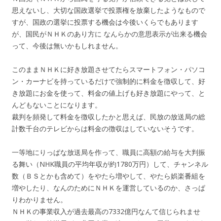
思えないし、大切な国政選挙で投票権を放棄したようなもので
すが、国政の選挙に投票する機会は今後いくらでもあります
が、国民がＮＨＫのあり方に なんらかの意思表示が出来る機会
って、今後は無いかもしれません。
このままＮＨＫに好き放題させてたらスマートフォン・パソコ
ン・カーナビを持っているだけで強制的に料金を徴収して、好
き放題にお金を使って、料金の値上げも好き放題にやって、と
んどもないことになります。
裁判を頻発して料金を徴収したかと思えば、民放の放送局の総
計数千台のテレビからは料金の徴収はしていないそうです。
一等地にりっぱな放送局を作って、職員に高額の給与を大判振
る舞い（NHK職員の平均年収が約1780万円）して、チャンネル
数（ＢＳとかも含めて）をやたら増やして、やたら娯楽番組を
増やしたり、なんのためにＮＨＫを運営しているのか、さっぱ
りわかりません。
ＮＨＫの事業収入が過去最高の7332億円なんて信じられませ