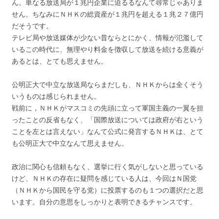
ん。単なる放送局が１兆円企業に迫るるなんて尋常じゃありま
せん。ちなみにＮＨＫの総資産が１兆円を超える１兆２７億円
だそうです。
テレビ局や放送媒体が少ない昔ならとにかく、情報が氾濫して
いるこの時代に、無理やり料金を徴収して放送を続ける意義が
あるとは、とても思えません。
公明正大で中立な放送局ならまだしも、ＮＨＫからは全くそう
いうものは感じられません。
戦前に，ＮＨＫがマスコミの先頭に立って軍国主義の一翼を担
ったことの反省もなく、「国際放送については政府が右という
ことを左とは言えない」なんて公式に発言するＮＨＫは、とて
も公明正大で中立なんて思えません。
政治に関心も信頼もなく、選挙に行く気がしないと思っている
けど、ＮＨＫの存在に疑問を感じている人は、今回はＮ国党
（ＮＨＫから国民を守る党）に投票するのも１つの選択だと思
います。自分の意思をしっかりと表明できるチャンスです。