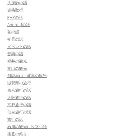
抗加齢の話
資格取得
PHPの話
Androidの話
花の話
夜景の話
イベントの話
音楽の話
福井の観光
富山の観光
飛騨高山・岐阜の観光
滋賀県の旅行
東京旅行の話
大阪旅行の話
京都旅行の話
仙台旅行の話
旅行の話
石川の観光に役立つ話
能登の祭り