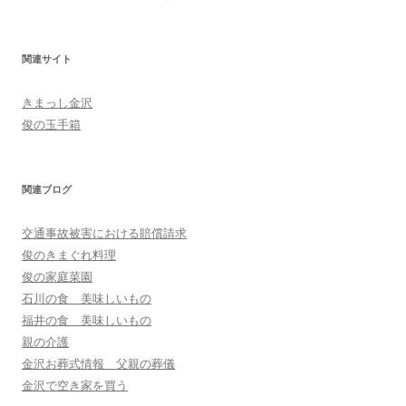
関連サイト
きまっし金沢
俊の玉手箱
関連ブログ
交通事故被害における賠償請求
俊のきまぐれ料理
俊の家庭菜園
石川の食 美味しいもの
福井の食 美味しいもの
親の介護
金沢お葬式情報 父親の葬儀
金沢で空き家を買う