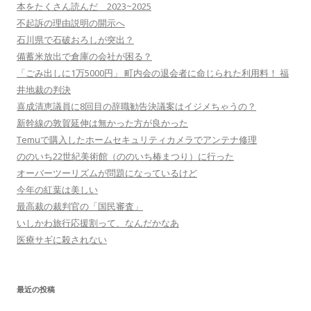
本をたくさん読んだ 2023~2025
不起訴の理由説明の開示へ
石川県で石破おろしが突出？
備蓄米放出で倉庫の会社が困る？
「ごみ出しに1万5000円」 町内会の退会者に命じられた利用料！ 福
井地裁の判決
喜成清恵議員に8回目の辞職勧告決議案はイジメちゃうの？
新幹線の敦賀延伸は無かった方が良かった
Temuで購入したホームセキュリティカメラでアンテナ修理
ののいち22世紀美術館（ののいち椿まつり）に行った
オーバーツーリズムが問題になっているけど
今年の紅葉は美しい
最高裁の裁判官の「国民審査」
いしかわ旅行応援割って、なんだかなあ
医療サギに殺されない
最近の投稿