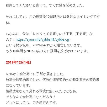
裁判してくださいと言って、すぐに鍵を閉めました。
それにしても、この投稿後10日以内とは微妙なタイミングです
ね。
ちなみに、俊は「ＮＨＫって必要なの？不要（不必要）な
の？」
https://syun.info/yybbs41/yybbs.cgi
という掲示板を、2009/04/19から運営しています。
もう10年間もNHKのあり方に疑問を投げかけています。
2019年12月14日
NHKから会社宛てに手紙が届きました。
放送受信契約書でした。何故か衛星契約への種別変更の契約書
になっています。
衛星放送なんて見れる環境に無いんだけどなあ。
でもなんで会社宛てなんだろう？
どちらにしても、ごみ箱行きです。