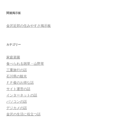
関連掲示板
金沢近郊の住みやすさ掲示板
カテゴリー
家庭菜園
食べられる雑草・山野草
三重旅行の話
石川県の観光
ＦＰ俊のお得な話
サイト運営の話
インターネットの話
パソコンの話
デジカメの話
金沢の生活に役立つ話