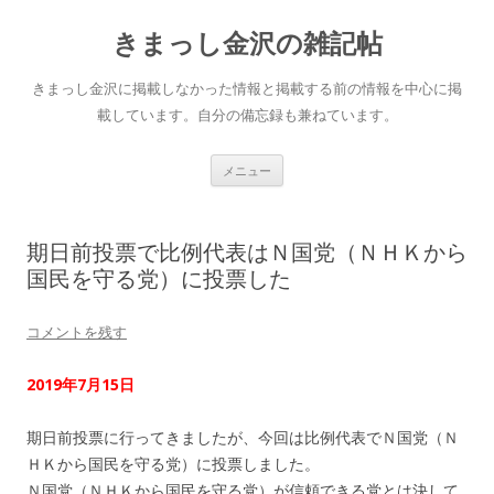
きまっし金沢の雑記帖
きまっし金沢に掲載しなかった情報と掲載する前の情報を中心に掲
載しています。自分の備忘録も兼ねています。
コ
メニュー
ン
テ
ン
ツ
へ
期日前投票で比例代表はＮ国党（ＮＨＫから
ス
キ
国民を守る党）に投票した
ッ
プ
コメントを残す
2019年7月15日
期日前投票に行ってきましたが、今回は比例代表でＮ国党（Ｎ
ＨＫから国民を守る党）に投票しました。
Ｎ国党（ＮＨＫから国民を守る党）が信頼できる党とは決して