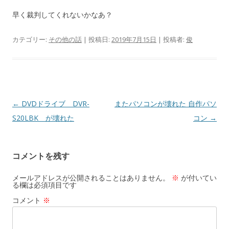
早く裁判してくれないかなあ？
カテゴリー:
その他の話
| 投稿日:
2019年7月15日
|
投稿者:
俊
投
←
DVDドライブ DVR-
またパソコンが壊れた 自作パソ
稿
S20LBK が壊れた
コン
→
ナ
ビ
コメントを残す
ゲ
ー
メールアドレスが公開されることはありません。
※
が付いてい
る欄は必須項目です
シ
コメント
※
ョ
ン