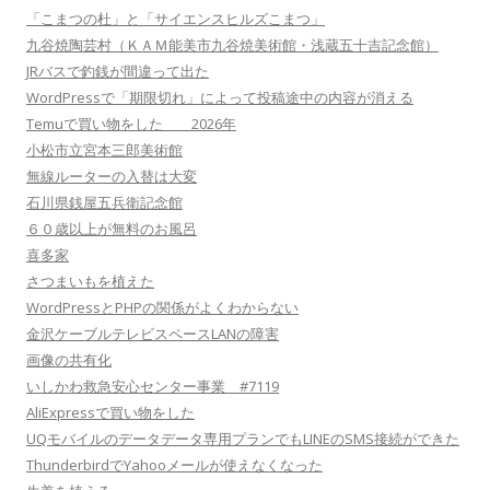
「こまつの杜」と「サイエンスヒルズこまつ」
九谷焼陶芸村（ＫＡＭ能美市九谷焼美術館・浅蔵五十吉記念館）
JRバスで釣銭が間違って出た
WordPressで「期限切れ」によって投稿途中の内容が消える
Temuで買い物をした 2026年
小松市立宮本三郎美術館
無線ルーターの入替は大変
石川県銭屋五兵衛記念館
６０歳以上が無料のお風呂
喜多家
さつまいもを植えた
WordPressとPHPの関係がよくわからない
金沢ケーブルテレビスペースLANの障害
画像の共有化
いしかわ救急安心センター事業 #7119
AliExpressで買い物をした
UQモバイルのデータデータ専用プランでもLINEのSMS接続ができた
ThunderbirdでYahooメールが使えなくなった