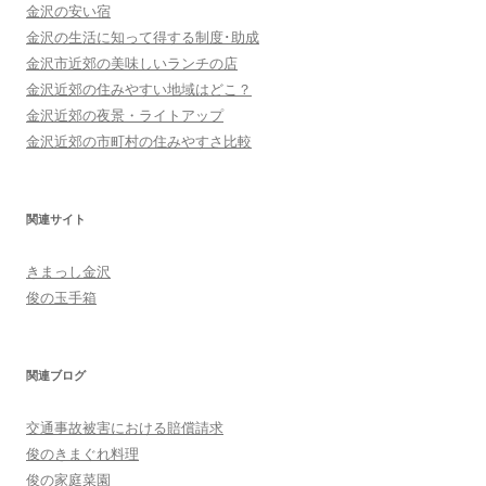
金沢の安い宿
金沢の生活に知って得する制度･助成
金沢市近郊の美味しいランチの店
金沢近郊の住みやすい地域はどこ？
金沢近郊の夜景・ライトアップ
金沢近郊の市町村の住みやすさ比較
関連サイト
きまっし金沢
俊の玉手箱
関連ブログ
交通事故被害における賠償請求
俊のきまぐれ料理
俊の家庭菜園