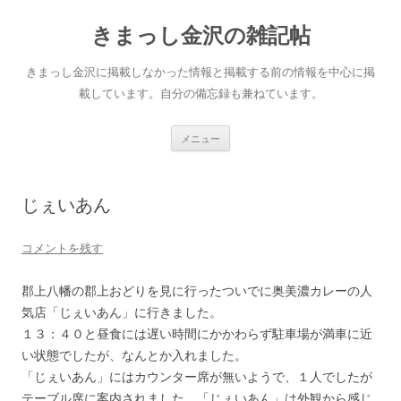
きまっし金沢の雑記帖
きまっし金沢に掲載しなかった情報と掲載する前の情報を中心に掲
載しています。自分の備忘録も兼ねています。
コ
メニュー
ン
テ
ン
ツ
へ
じぇいあん
ス
キ
ッ
プ
コメントを残す
郡上八幡の郡上おどりを見に行ったついでに奥美濃カレーの人
気店「じぇいあん」に行きました。
１３：４０と昼食には遅い時間にかかわらず駐車場が満車に近
い状態でしたが、なんとか入れました。
「じぇいあん」にはカウンター席が無いようで、１人でしたが
テーブル席に案内されました。「じぇいあん」は外観から感じ