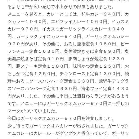
るよりも中が広い感じで小上がりの部屋もありました。
メニューを見ると、カレーとしては、和牛カレー９４０円、カ
ツカレー１０６０円、エビフライカレー１０６０円、イカスミ
カレー９７０円、イカスミガーリックライスカレー１０４０
円、ガーリックライスカレー９４０円、ガーリックオムカレー
９７０円があり、その他に、おろし唐揚定食１０８０円、ビー
フシチュー定食１６３０円、奥美濃焼きそば定食８９０円、奥
美濃黒焼きそば定食９１０円、豚肉しょうが焼定食１２３０
円、豚ステーキ定食１１８０円、味噌かつ定食１２５０円、お
ろしかつ定食１２５０円、チキンロースト定食１３００円、飛
騨牛おろしソースハンバーグ定食１３３０円、飛騨牛デミグラ
スソースハンバーグ定食１３３０円、海老フライ定食１４３０
円がありました。その他に平日には週替わりランチがあるよう
です。メニューにはガーリックオムカレー９７０円に一押しの
マークがついていました。
今日はガーリックオムカレー９７０円を注文しました。
少し待ってガーリックオムカレーが出されました。ガーリック
オムカレーはカレールーがグツグツと煮立っていて、ガーリッ