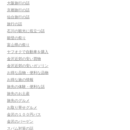
大阪旅行の話
京都旅行の話
仙台旅行の話
旅行の話
石川の観光に役立つ話
能登の祭り
富山県の祭り
ヤフオクで自動車を購入
金沢近郊の安い買物
金沢近郊の安いガソリン
お得な品物・便利な品物
お得な旅の情報
旅先の体験・便利な話
旅先のお土産
旅先のグルメ
お取り寄せグルメ
金沢の１００円バス
金沢のバーゲン
スパム対策の話