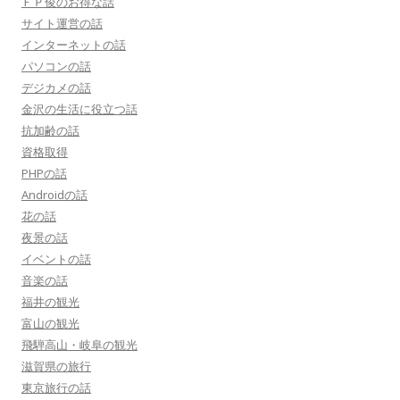
ＦＰ俊のお得な話
サイト運営の話
インターネットの話
パソコンの話
デジカメの話
金沢の生活に役立つ話
抗加齢の話
資格取得
PHPの話
Androidの話
花の話
夜景の話
イベントの話
音楽の話
福井の観光
富山の観光
飛騨高山・岐阜の観光
滋賀県の旅行
東京旅行の話