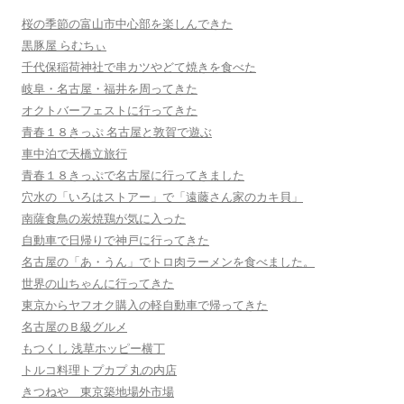
桜の季節の富山市中心部を楽しんできた
黒豚屋 らむちぃ
千代保稲荷神社で串カツやどて焼きを食べた
岐阜・名古屋・福井を周ってきた
オクトバーフェストに行ってきた
青春１８きっぷ 名古屋と敦賀で遊ぶ
車中泊で天橋立旅行
青春１８きっぷで名古屋に行ってきました
穴水の「いろはストアー」で「遠藤さん家のカキ貝」
南薩食鳥の炭焼鶏が気に入った
自動車で日帰りで神戸に行ってきた
名古屋の「あ・うん」でトロ肉ラーメンを食べました。
世界の山ちゃんに行ってきた
東京からヤフオク購入の軽自動車で帰ってきた
名古屋のＢ級グルメ
もつくし 浅草ホッピー横丁
トルコ料理トプカプ 丸の内店
きつねや 東京築地場外市場