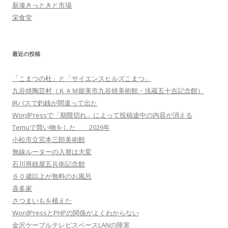
新湊きっときと市場
栄食堂
最近の投稿
「こまつの杜」と「サイエンスヒルズこまつ」
九谷焼陶芸村（ＫＡＭ能美市九谷焼美術館・浅蔵五十吉記念館）
JRバスで釣銭が間違って出た
WordPressで「期限切れ」によって投稿途中の内容が消える
Temuで買い物をした 2026年
小松市立宮本三郎美術館
無線ルーターの入替は大変
石川県銭屋五兵衛記念館
６０歳以上が無料のお風呂
喜多家
さつまいもを植えた
WordPressとPHPの関係がよくわからない
金沢ケーブルテレビスペースLANの障害