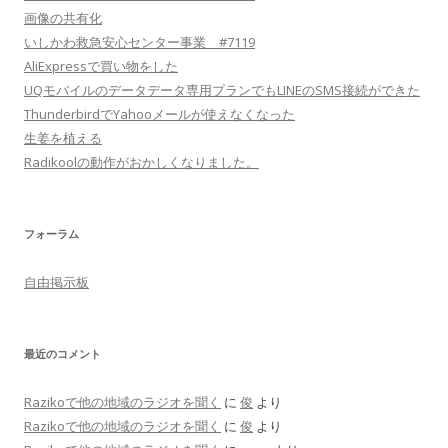
画像の共有化
いしかわ救急安心センター事業 #7119
AliExpressで買い物をした
UQモバイルのデータデータ専用プランでもLINEのSMS接続ができた
ThunderbirdでYahooメールが使えなくなった
生姜を植える
Radikoolの動作がおかしくなりました。
フォーラム
自由掲示板
最近のコメント
Razikoで他の地域のラジオを聞く
に
俊
より
Razikoで他の地域のラジオを聞く
に
俊
より