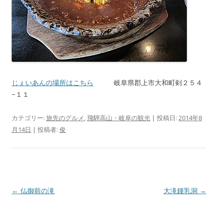
じぇいあんの場所はこちら
岐阜県郡上市大和町剣２５４
−１１
カテゴリー:
旅先のグルメ
,
飛騨高山・岐阜の観光
| 投稿日:
2014年8
月14日
|
投稿者:
俊
投
←
仏御前の滝
大滝鍾乳洞
→
稿
ナ