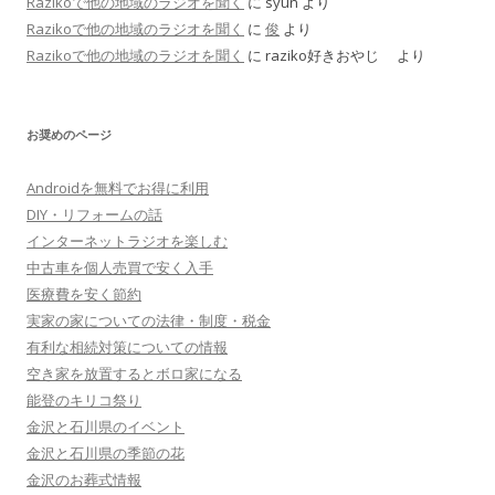
Razikoで他の地域のラジオを聞く
に
syun
より
Razikoで他の地域のラジオを聞く
に
俊
より
Razikoで他の地域のラジオを聞く
に
raziko好きおやじ
より
お奨めのページ
Androidを無料でお得に利用
DIY・リフォームの話
インターネットラジオを楽しむ
中古車を個人売買で安く入手
医療費を安く節約
実家の家についての法律・制度・税金
有利な相続対策についての情報
空き家を放置するとボロ家になる
能登のキリコ祭り
金沢と石川県のイベント
金沢と石川県の季節の花
金沢のお葬式情報