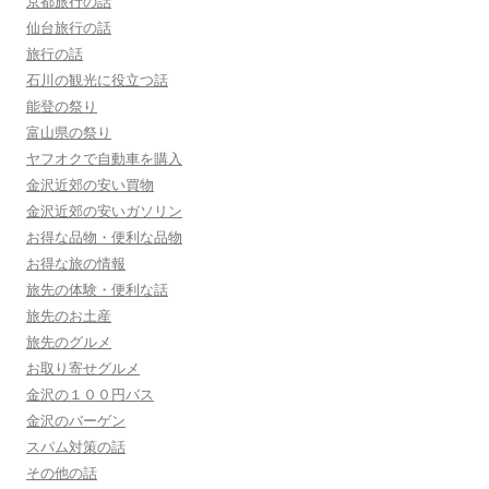
京都旅行の話
仙台旅行の話
旅行の話
石川の観光に役立つ話
能登の祭り
富山県の祭り
ヤフオクで自動車を購入
金沢近郊の安い買物
金沢近郊の安いガソリン
お得な品物・便利な品物
お得な旅の情報
旅先の体験・便利な話
旅先のお土産
旅先のグルメ
お取り寄せグルメ
金沢の１００円バス
金沢のバーゲン
スパム対策の話
その他の話