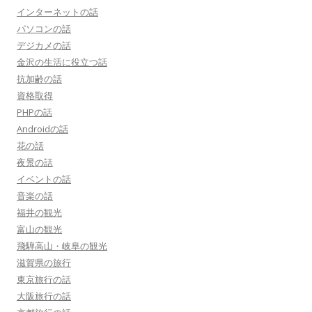
インターネットの話
パソコンの話
デジカメの話
金沢の生活に役立つ話
抗加齢の話
資格取得
PHPの話
Androidの話
花の話
夜景の話
イベントの話
音楽の話
福井の観光
富山の観光
飛騨高山・岐阜の観光
滋賀県の旅行
東京旅行の話
大阪旅行の話