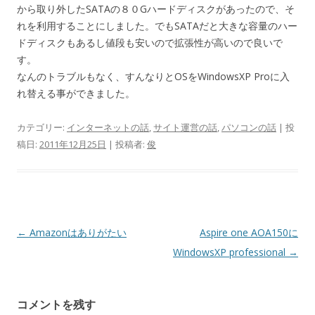
から取り外したSATAの８０Gハードディスクがあったので、そ
れを利用することにしました。でもSATAだと大きな容量のハー
ドディスクもあるし値段も安いので拡張性が高いので良いで
す。
なんのトラブルもなく、すんなりとOSをWindowsXP Proに入
れ替える事ができました。
カテゴリー:
インターネットの話
,
サイト運営の話
,
パソコンの話
| 投
稿日:
2011年12月25日
|
投稿者:
俊
投
←
Amazonはありがたい
Aspire one AOA150に
稿
WindowsXP professional
→
ナ
ビ
コメントを残す
ゲ