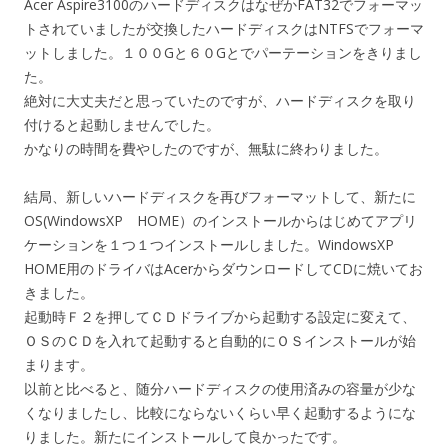
Acer Aspire3100のハードディスクはなぜかFAT32でフォーマッ
トされていましたが交換したハードディスクはNTFSでフォーマ
ットしました。１００Gと６０Gとでパーテーションをきりまし
た。
絶対に大丈夫だと思っていたのですが、ハードディスクを取り
付けると起動しませんでした。
かなりの時間を費やしたのですが、無駄に終わりました。
結局、新しいハードディスクを再びフォーマットして、新たに
OS(WindowsXP HOME）のインストールからはじめてアプリ
ケーションを１つ１つインストールしました。WindowsXP
HOME用のドライバはAcerからダウンロードしてCDに焼いてお
きました。
起動時Ｆ２を押してＣＤドライブから起動する設定に変えて、
ＯＳのＣＤを入れて起動すると自動的にＯＳインストールが始
まります。
以前と比べると、随分ハードディスクの使用済みの容量が少な
くなりましたし、比較にならないくらい早く起動するようにな
りました。新たにインストールして良かったです。