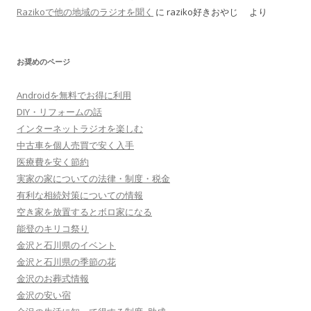
Razikoで他の地域のラジオを聞く
に
raziko好きおやじ
より
お奨めのページ
Androidを無料でお得に利用
DIY・リフォームの話
インターネットラジオを楽しむ
中古車を個人売買で安く入手
医療費を安く節約
実家の家についての法律・制度・税金
有利な相続対策についての情報
空き家を放置するとボロ家になる
能登のキリコ祭り
金沢と石川県のイベント
金沢と石川県の季節の花
金沢のお葬式情報
金沢の安い宿