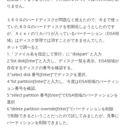
りません。
１６０Ｇのハードディスクが問題なく使えたので、今まで使っ
ていた８０Ｇのハードディスクを初期化しようとしたのです
が、Ａｃｅｒのリカバリが入っているパーテーション（EISA領
域）はディスク管理では消すことができませんでした。
ネットで調べると
1.「ファイル名を指定して実行」に “diskpart” と入力
2.”list disk[Enter]”と入力し、ディスク一覧を表示。EISA領域が
存在するディスクの番号を確認する。
3.”select disk 番号[Enter]”でディスクを選択。
4.”list partition[Enter]”と入力し、今度はEISA領域のパーティシ
ョン番号を確認。
5.”select partition 番号[Enter]”でEISA領域のパーティションを
選択
6.”delete partition override[Enter]”でパーティションを削除
で削除できるということだったので試してみましたが、見事に
パーティションを削除できました。