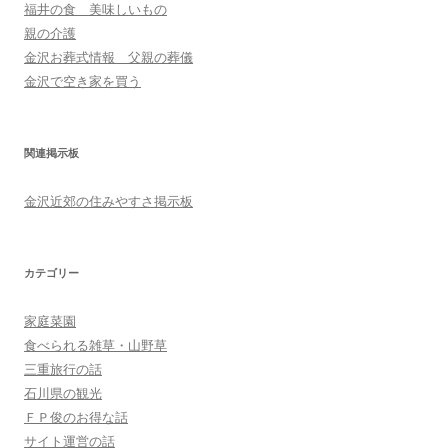
福井の食 美味しいもの
親の介護
金沢お葬式情報 父親の葬儀
金沢で空き家を買う
関連掲示板
金沢近郊の住みやすさ掲示板
カテゴリー
家庭菜園
食べられる雑草・山野草
三重旅行の話
石川県の観光
ＦＰ俊のお得な話
サイト運営の話