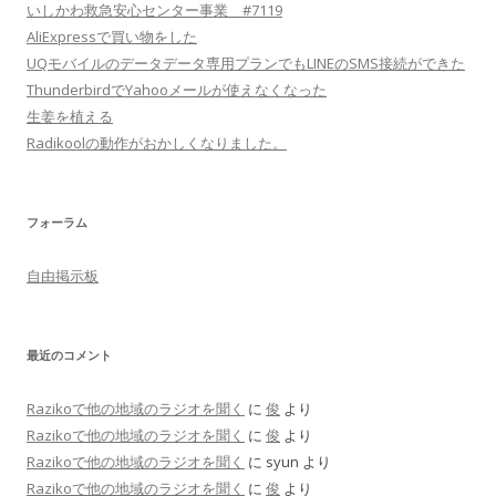
いしかわ救急安心センター事業 #7119
AliExpressで買い物をした
UQモバイルのデータデータ専用プランでもLINEのSMS接続ができた
ThunderbirdでYahooメールが使えなくなった
生姜を植える
Radikoolの動作がおかしくなりました。
フォーラム
自由掲示板
最近のコメント
Razikoで他の地域のラジオを聞く
に
俊
より
Razikoで他の地域のラジオを聞く
に
俊
より
Razikoで他の地域のラジオを聞く
に
syun
より
Razikoで他の地域のラジオを聞く
に
俊
より