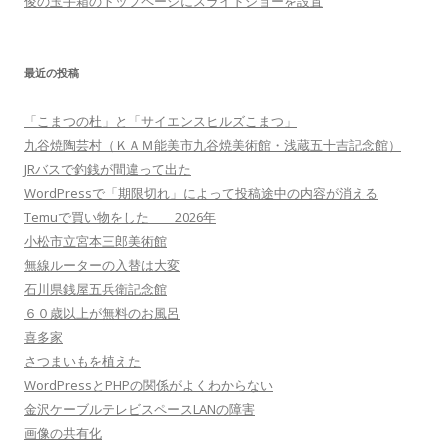
俊の玉手箱のトップページにスライドショーを設置
最近の投稿
「こまつの杜」と「サイエンスヒルズこまつ」
九谷焼陶芸村（ＫＡＭ能美市九谷焼美術館・浅蔵五十吉記念館）
JRバスで釣銭が間違って出た
WordPressで「期限切れ」によって投稿途中の内容が消える
Temuで買い物をした 2026年
小松市立宮本三郎美術館
無線ルーターの入替は大変
石川県銭屋五兵衛記念館
６０歳以上が無料のお風呂
喜多家
さつまいもを植えた
WordPressとPHPの関係がよくわからない
金沢ケーブルテレビスペースLANの障害
画像の共有化