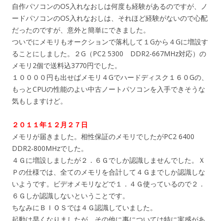
自作パソコンのOS入れなおしは何度も経験があるのですが、ノ
ードパソコンのOS入れなおしは、それほど経験がないので心配
だったのですが、意外と簡単にできました。
ついでにメモリもオークションで落札して１Gから４Gに増設す
ることにしました。２G（PC2 5300 DDR2-667MHz対応）の
メモリ2個で送料込3770円でした。
１００００円も出せばメモリ４Gでハードディスク１６０Gの、
もっとCPUの性能のよい中古ノートパソコンを入手できそうな
気もしますけど。
２０１１年１２月２７日
メモリが届きました。相性保証のメモリでしたがPC2 6400
DDR2-800MHzでした。
４Ｇに増設しましたが２．６Ｇでしか認識しませんでした。Ｘ
Ｐの仕様では、全てのメモリを合計して４Ｇまでしか認識しな
いようです。ビデオメモリなどで１．４Ｇ使っているので２．
６Ｇしか認識しないということです。
ちなみにＢＩＯＳでは４Ｇ認識していました。
起動は早くなりましたが、その他に事については特に実感があ