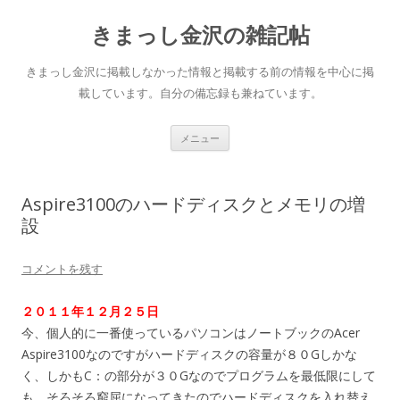
きまっし金沢の雑記帖
きまっし金沢に掲載しなかった情報と掲載する前の情報を中心に掲
載しています。自分の備忘録も兼ねています。
コ
メニュー
ン
テ
ン
ツ
へ
Aspire3100のハードディスクとメモリの増
ス
キ
設
ッ
プ
コメントを残す
２０１１年１２月２５日
今、個人的に一番使っているパソコンはノートブックのAcer
Aspire3100なのですがハードディスクの容量が８０Gしかな
く、しかもC：の部分が３０Gなのでプログラムを最低限にして
も、そろそろ窮屈になってきたのでハードディスクを入れ替え