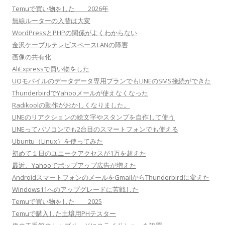
Temuで買い物をした 2026年
無線ルーターの入替は大変
WordPressとPHPの関係がよくわからない
金沢ケーブルテレビスペースLANの障害
画像の共有化
AliExpressで買い物をした
UQモバイルのデータデータ専用プランでもLINEのSMS接続ができた
ThunderbirdでYahooメールが使えなくなった
Radikoolの動作がおかしくなりました。
LINEのリアクションの絵文字やスタンプを自作して使う
LINEってパソコンでも2台目のスマートフォンでも使える
Ubuntu（Linux）を使ってみた
初めて１日のユニークアクセスが1万を超えた
最近、Yahooでポップアップ広告が増えた
AndroidスマートフォンのメールをGmailからThunderbirdに変えた
Windows11へのアップグレードに苦戦した
Temuで買い物をした 2025
Temuで購入した土壌用PHテスター