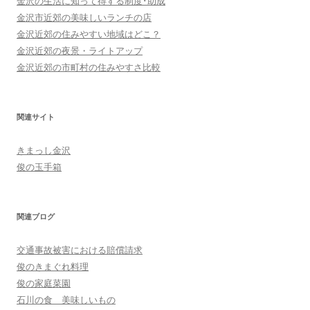
金沢の生活に知って得する制度･助成
金沢市近郊の美味しいランチの店
金沢近郊の住みやすい地域はどこ？
金沢近郊の夜景・ライトアップ
金沢近郊の市町村の住みやすさ比較
関連サイト
きまっし金沢
俊の玉手箱
関連ブログ
交通事故被害における賠償請求
俊のきまぐれ料理
俊の家庭菜園
石川の食 美味しいもの