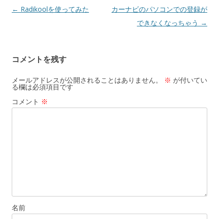
投
←
Radikoolを使ってみた
カーナビのパソコンでの登録が
稿
できなくなっちゃう
→
ナ
ビ
コメントを残す
ゲ
ー
メールアドレスが公開されることはありません。
※
が付いてい
る欄は必須項目です
シ
コメント
※
ョ
ン
名前