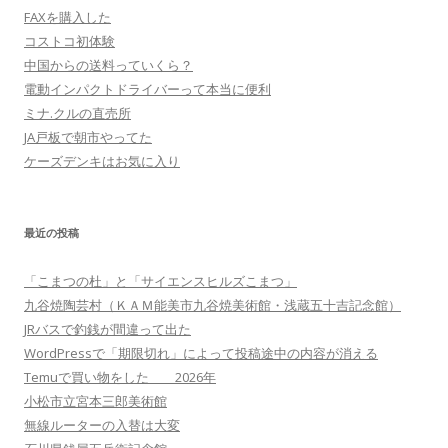
FAXを購入した
コストコ初体験
中国からの送料っていくら？
電動インパクトドライバーって本当に便利
ミナ.クルの直売所
JA戸板で朝市やってた
ケーズデンキはお気に入り
最近の投稿
「こまつの杜」と「サイエンスヒルズこまつ」
九谷焼陶芸村（ＫＡＭ能美市九谷焼美術館・浅蔵五十吉記念館）
JRバスで釣銭が間違って出た
WordPressで「期限切れ」によって投稿途中の内容が消える
Temuで買い物をした 2026年
小松市立宮本三郎美術館
無線ルーターの入替は大変