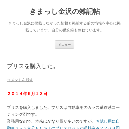
きまっし金沢の雑記帖
きまっし金沢に掲載しなかった情報と掲載する前の情報を中心に掲
載しています。自分の備忘録も兼ねています。
コ
メニュー
ン
テ
ン
ツ
へ
ブリスを購入した。
ス
キ
ッ
プ
コメントを残す
２０１４年５月１３日
ブリスを購入しました。ブリスは自動車用のガラス繊維系コー
ティング剤です。
業務用なので、本来はかなり量が多いのですが、
お試し用に自
動車２～３台分８０ｍｌのブリスセットが送料込み２２６８円