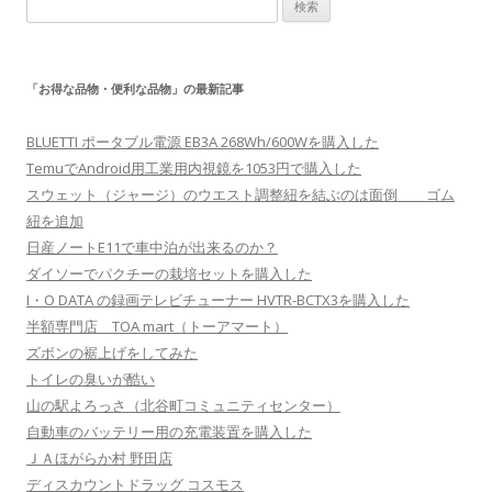
検
索:
「お得な品物・便利な品物」の最新記事
BLUETTI ポータブル電源 EB3A 268Wh/600Wを購入した
TemuでAndroid用工業用内視鏡を1053円で購入した
スウェット（ジャージ）のウエスト調整紐を結ぶのは面倒 ゴム
紐を追加
日産ノートE11で車中泊が出来るのか？
ダイソーでパクチーの栽培セットを購入した
I・O DATA の録画テレビチューナー HVTR-BCTX3を購入した
半額専門店 TOA mart（トーアマート）
ズボンの裾上げをしてみた
トイレの臭いが酷い
山の駅よろっさ（北谷町コミュニティセンター）
自動車のバッテリー用の充電装置を購入した
ＪＡほがらか村 野田店
ディスカウントドラッグ コスモス