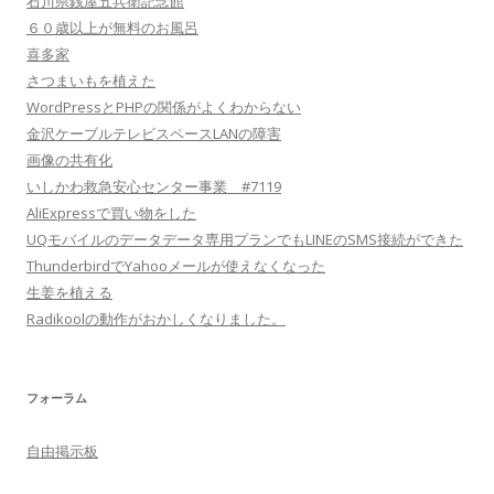
石川県銭屋五兵衛記念館
６０歳以上が無料のお風呂
喜多家
さつまいもを植えた
WordPressとPHPの関係がよくわからない
金沢ケーブルテレビスペースLANの障害
画像の共有化
いしかわ救急安心センター事業 #7119
AliExpressで買い物をした
UQモバイルのデータデータ専用プランでもLINEのSMS接続ができた
ThunderbirdでYahooメールが使えなくなった
生姜を植える
Radikoolの動作がおかしくなりました。
フォーラム
自由掲示板