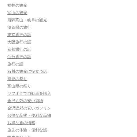
福井の観光
富山の観光
飛騨高山・岐阜の観光
滋賀県の旅行
東京旅行の話
大阪旅行の話
京都旅行の話
仙台旅行の話
旅行の話
石川の観光に役立つ話
能登の祭り
富山県の祭り
ヤフオクで自動車を購入
金沢近郊の安い買物
金沢近郊の安いガソリン
お得な品物・便利な品物
お得な旅の情報
旅先の体験・便利な話