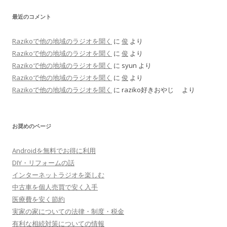
最近のコメント
Razikoで他の地域のラジオを聞く
に
俊
より
Razikoで他の地域のラジオを聞く
に
俊
より
Razikoで他の地域のラジオを聞く
に
syun
より
Razikoで他の地域のラジオを聞く
に
俊
より
Razikoで他の地域のラジオを聞く
に
raziko好きおやじ
より
お奨めのページ
Androidを無料でお得に利用
DIY・リフォームの話
インターネットラジオを楽しむ
中古車を個人売買で安く入手
医療費を安く節約
実家の家についての法律・制度・税金
有利な相続対策についての情報