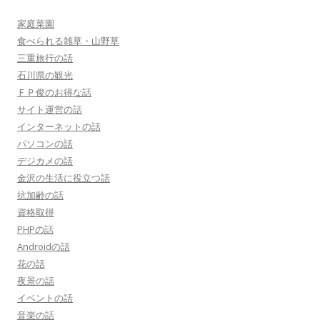
家庭菜園
食べられる雑草・山野草
三重旅行の話
石川県の観光
ＦＰ俊のお得な話
サイト運営の話
インターネットの話
パソコンの話
デジカメの話
金沢の生活に役立つ話
抗加齢の話
資格取得
PHPの話
Androidの話
花の話
夜景の話
イベントの話
音楽の話