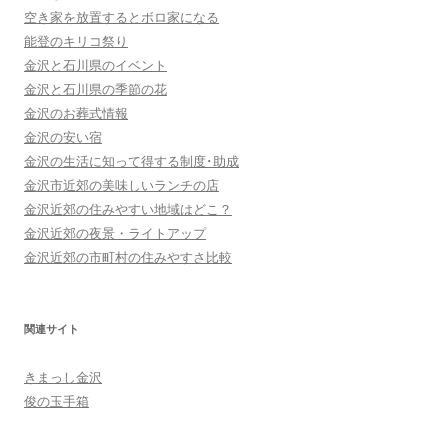
空き家を放置するとボロ家になる
能登のキリコ祭り
金沢と石川県のイベント
金沢と石川県の季節の花
金沢のお葬式情報
金沢の安い宿
金沢の生活に知って得する制度･助成
金沢市近郊の美味しいランチの店
金沢近郊の住みやすい地域はどこ？
金沢近郊の夜景・ライトアップ
金沢近郊の市町村の住みやすさ比較
関連サイト
きまっし金沢
俊の玉手箱