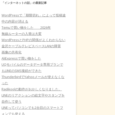
「インターネットの話」の最新記事
WordPressで「期限切れ」によって投稿途
中の内容が消える
Temuで買い物をした 2026年
無線ルーターの入替は大変
WordPressとPHPの関係がよくわからない
金沢ケーブルテレビスペースLANの障害
画像の共有化
AliExpressで買い物をした
UQモバイルのデータデータ専用プランで
もLINEのSMS接続ができた
ThunderbirdでYahooメールが使えなくな
った
Radikoolの動作がおかしくなりました。
LINEのリアクションの絵文字やスタンプを
自作して使う
LINEってパソコンでも2台目のスマートフ
ォンでも使える