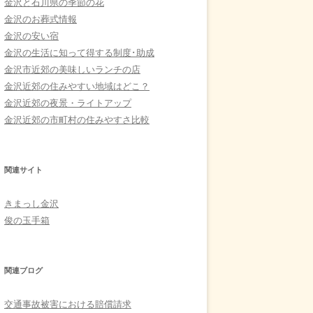
金沢と石川県の季節の花
金沢のお葬式情報
金沢の安い宿
金沢の生活に知って得する制度･助成
金沢市近郊の美味しいランチの店
金沢近郊の住みやすい地域はどこ？
金沢近郊の夜景・ライトアップ
金沢近郊の市町村の住みやすさ比較
関連サイト
きまっし金沢
俊の玉手箱
関連ブログ
交通事故被害における賠償請求