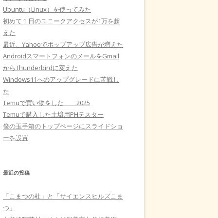
Ubuntu（Linux）を使ってみた
初めて１日のユニークアクセスが1万を超
えた
最近、Yahooでポップアップ広告が増えた
AndroidスマートフォンのメールをGmail
からThunderbirdに変えた
Windows11へのアップグレードに苦戦し
た
Temuで買い物をした 2025
Temuで購入した土壌用PHテスター
俊の玉手箱のトップページにスライドショ
ーを設置
最近の投稿
「こまつの杜」と「サイエンスヒルズこま
つ」