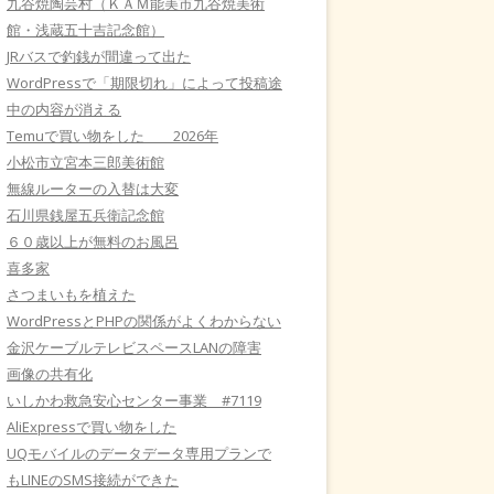
九谷焼陶芸村（ＫＡＭ能美市九谷焼美術
館・浅蔵五十吉記念館）
JRバスで釣銭が間違って出た
WordPressで「期限切れ」によって投稿途
中の内容が消える
Temuで買い物をした 2026年
小松市立宮本三郎美術館
無線ルーターの入替は大変
石川県銭屋五兵衛記念館
６０歳以上が無料のお風呂
喜多家
さつまいもを植えた
WordPressとPHPの関係がよくわからない
金沢ケーブルテレビスペースLANの障害
画像の共有化
いしかわ救急安心センター事業 #7119
AliExpressで買い物をした
UQモバイルのデータデータ専用プランで
もLINEのSMS接続ができた