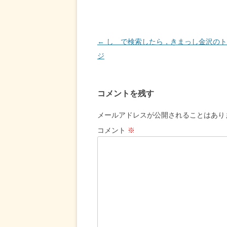
投
←
し で検索したら，きまっし金沢のト
稿
ジ
ナ
ビ
コメントを残す
ゲ
ー
メールアドレスが公開されることはあり
シ
コメント
※
ョ
ン