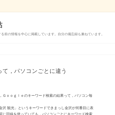
帖
する前の情報を中心に掲載しています。自分の備忘録も兼ねています。
コ
ン
テ
ン
ツ
へ
ス
って，パソコンごとに違う
キ
ッ
プ
，Ｇｏｏｇｌｅのキーワード検索の結果って，パソコン毎
金沢 観光」というキーワードできまっし金沢が何番目に表
同じ回線を使っていても，パソコンごとにキーワード検索