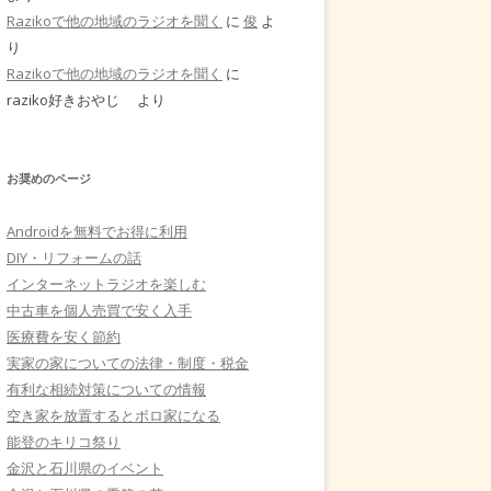
Razikoで他の地域のラジオを聞く
に
俊
よ
り
Razikoで他の地域のラジオを聞く
に
raziko好きおやじ
より
お奨めのページ
Androidを無料でお得に利用
DIY・リフォームの話
インターネットラジオを楽しむ
中古車を個人売買で安く入手
医療費を安く節約
実家の家についての法律・制度・税金
有利な相続対策についての情報
空き家を放置するとボロ家になる
能登のキリコ祭り
金沢と石川県のイベント