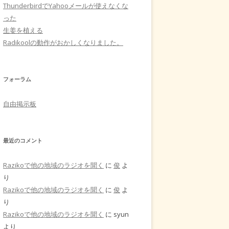
ThunderbirdでYahooメールが使えなくな
った
生姜を植える
Radikoolの動作がおかしくなりました。
フォーラム
自由掲示板
最近のコメント
Razikoで他の地域のラジオを聞く
に
俊
よ
り
Razikoで他の地域のラジオを聞く
に
俊
よ
り
Razikoで他の地域のラジオを聞く
に
syun
より