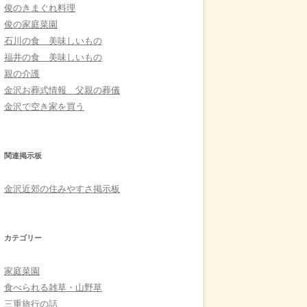
俊のきまぐれ料理
俊の家庭菜園
石川の食 美味しいもの
福井の食 美味しいもの
親の介護
金沢お葬式情報 父親の葬儀
金沢で空き家を買う
関連掲示板
金沢近郊の住みやすさ掲示板
カテゴリー
家庭菜園
食べられる雑草・山野草
三重旅行の話