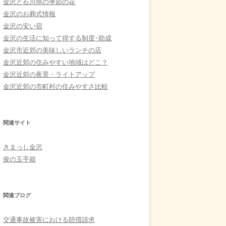
金沢と石川県の季節の花
金沢のお葬式情報
金沢の安い宿
金沢の生活に知って得する制度･助成
金沢市近郊の美味しいランチの店
金沢近郊の住みやすい地域はどこ？
金沢近郊の夜景・ライトアップ
金沢近郊の市町村の住みやすさ比較
関連サイト
きまっし金沢
俊の玉手箱
関連ブログ
交通事故被害における賠償請求