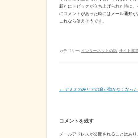
新たにトピックが立ち上げられた時に、
にコメントがあった時にはメール通知が
これなら使えそうです。
カテゴリー:
インターネットの話
,
サイト運
投
←
デミオの左リアの窓が動かなくなった
稿
ナ
ビ
コメントを残す
ゲ
ー
メールアドレスが公開されることはあり