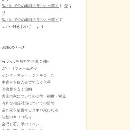
Razikoで他の地域のラジオを聞く
に
俊
よ
り
Razikoで他の地域のラジオを聞く
に
raziko好きおやじ
より
お奨めのページ
Androidを無料でお得に利用
DIY・リフォームの話
インターネットラジオを楽しむ
中古車を個人売買で安く入手
医療費を安く節約
実家の家についての法律・制度・税金
有利な相続対策についての情報
空き家を放置するとボロ家になる
能登のキリコ祭り
金沢と石川県のイベント