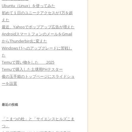
Ubuntu（Linux）を使ってみた
初めて１日のユニークアクセスが1万を超
えた
最近、Yahooでポップアップ広告が増えた
AndroidスマートフォンのメールをGmail
からThunderbirdに変えた
Windows11へのアップグレードに苦戦し
た
Temuで買い物をした 2025
Temuで購入した土壌用PHテスター
俊の玉手箱のトップページにスライドショ
ーを設置
最近の投稿
「こまつの杜」と「サイエンスヒルズこま
つ」