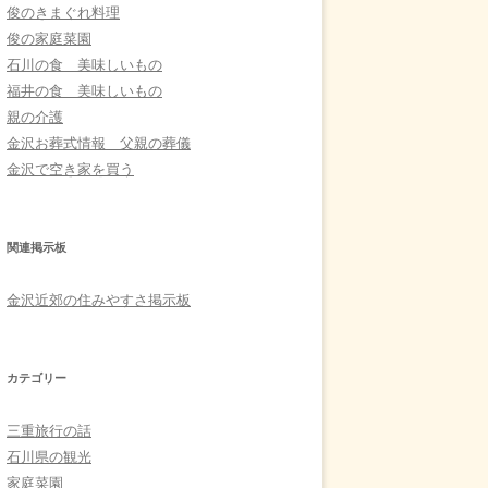
俊のきまぐれ料理
俊の家庭菜園
石川の食 美味しいもの
福井の食 美味しいもの
親の介護
金沢お葬式情報 父親の葬儀
金沢で空き家を買う
関連掲示板
金沢近郊の住みやすさ掲示板
カテゴリー
三重旅行の話
石川県の観光
家庭菜園