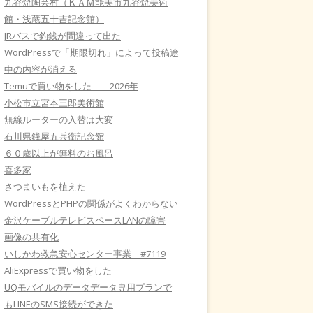
九谷焼陶芸村（ＫＡＭ能美市九谷焼美術
館・浅蔵五十吉記念館）
JRバスで釣銭が間違って出た
WordPressで「期限切れ」によって投稿途
中の内容が消える
Temuで買い物をした 2026年
小松市立宮本三郎美術館
無線ルーターの入替は大変
石川県銭屋五兵衛記念館
６０歳以上が無料のお風呂
喜多家
さつまいもを植えた
WordPressとPHPの関係がよくわからない
金沢ケーブルテレビスペースLANの障害
画像の共有化
いしかわ救急安心センター事業 #7119
AliExpressで買い物をした
UQモバイルのデータデータ専用プランで
もLINEのSMS接続ができた