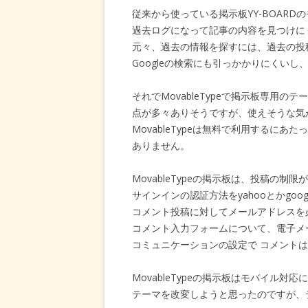
従来から使っている掲示板YY-BOARD
過去ログになって記事の内容を見つけに
元々、過去の情報を探すには、過去の投
Googleの検索にも引っかかりにくいし
それでMovableTypeで掲示板専用
点が多々ありそうですが、使えそうな気
MovableTypeは無料で利用するに
ありません。
MovableTypeの掲示板は、投稿の
サインインの認証方法をyahooとかgoo
コメント投稿に対してメールアドレスを
コメント入力フォームについて、電子メー
コミュニケーションの設定で コメント
MovableTypeの掲示板はモバイル対
テーマを改変しようと思ったのですが、