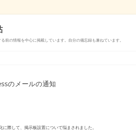
帖
する前の情報を中心に掲載しています。自分の備忘録も兼ねています。
コ
ン
テ
ン
ツ
へ
ス
pressのメールの通知
キ
ッ
プ
化に際して、掲示板設置について悩まされました。