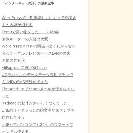
「インターネットの話」の最新記事
WordPressで「期限切れ」によって投稿途
中の内容が消える
Temuで買い物をした 2026年
無線ルーターの入替は大変
WordPressとPHPの関係がよくわからない
金沢ケーブルテレビスペースLANの障害
画像の共有化
AliExpressで買い物をした
UQモバイルのデータデータ専用プランで
もLINEのSMS接続ができた
ThunderbirdでYahooメールが使えなくな
った
Radikoolの動作がおかしくなりました。
LINEのリアクションの絵文字やスタンプを
自作して使う
LINEってパソコンでも2台目のスマートフ
ォンでも使える