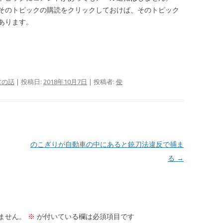
そのトピックの購読をクリックしておけば、そのトピック
あります。
営の話
| 投稿日:
2018年10月7日
|
投稿者:
俊
のこぎりが自動車の中にあると銃刀法違反で捕ま
る
→
ません。
※
が付いている欄は必須項目です