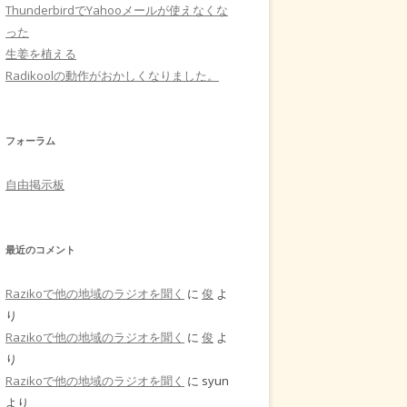
ThunderbirdでYahooメールが使えなくな
った
生姜を植える
Radikoolの動作がおかしくなりました。
フォーラム
自由掲示板
最近のコメント
Razikoで他の地域のラジオを聞く
に
俊
よ
り
Razikoで他の地域のラジオを聞く
に
俊
よ
り
Razikoで他の地域のラジオを聞く
に
syun
より