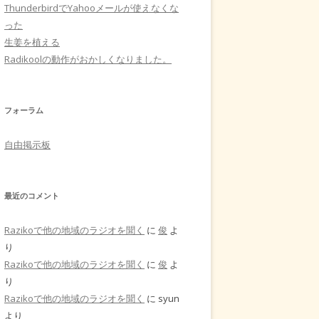
ThunderbirdでYahooメールが使えなくな
った
生姜を植える
Radikoolの動作がおかしくなりました。
フォーラム
自由掲示板
最近のコメント
Razikoで他の地域のラジオを聞く
に
俊
よ
り
Razikoで他の地域のラジオを聞く
に
俊
よ
り
Razikoで他の地域のラジオを聞く
に
syun
より