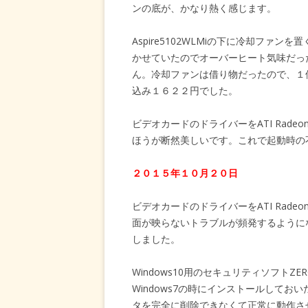
ンの底が、かなり熱く感じます。
Aspire5102WLMiの下に冷却フ
かせていたのでオーバーヒート気味だっ
ん。冷却ファンは借り物だったので、１
込み１６２２円でした。
ビデオカードのドライバーをATI Radeo
ほうが断然美しいです。これで起動時の
２０１５年１０月２０日
ビデオカードのドライバーをATI Radeo
面が映らないトラブルが頻発するように
しました。
Windows10用のセキュリティソフトZE
Windows7の時にインストールしておい
タを完全に削除できなくて正常に動作さ