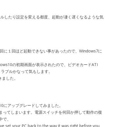
ストールしたり設定を変える都度、起動が凄く遅くなるような気
３回に１回ほど起動できない事があったので、Windows7に
ows10の初期画面が表示されたので、ビデオカードATI
関係のトラブルかなって気もします。
できました。
dows10にアップグレードしてみました。
まってしまいます。電源スイッチを何回か押して動作の復
中で、
ve set your PC back to the way it was right before you