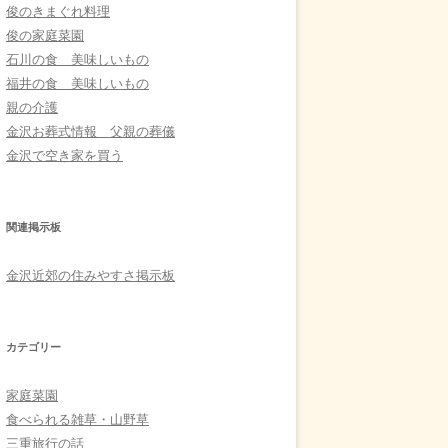
俊のきまぐれ料理
俊の家庭菜園
石川の食 美味しいもの
福井の食 美味しいもの
親の介護
金沢お葬式情報 父親の葬儀
金沢で空き家を買う
関連掲示板
金沢近郊の住みやすさ掲示板
カテゴリー
家庭菜園
食べられる雑草・山野草
三重旅行の話