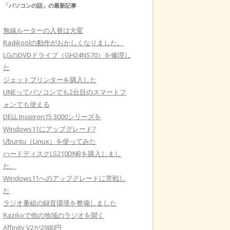
「パソコンの話」の最新記事
無線ルーターの入替は大変
Radikoolの動作がおかしくなりました。
LGのDVDドライブ（GH24NS70）を修理し
た
ジェットプリンターを購入した
LINEってパソコンでも2台目のスマートフ
ォンでも使える
DELL Inspiron15 3000シリーズを
Windows11にアップグレード?
Ubuntu（Linux）を使ってみた
ハードディスクLS210DNBを購入しまし
た。
Windows11へのアップグレードに苦戦し
た
ラジオ番組の録音環境を整備しました
Razikoで他の地域のラジオを聞く
Affinity V2が2980円