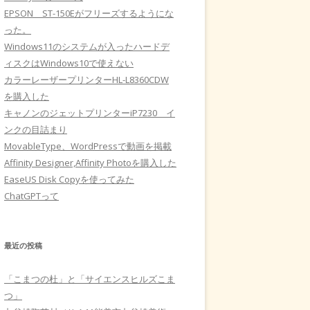
EPSON ST-150Eがフリーズするようにな
った。
Windows11のシステムが入ったハードデ
ィスクはWindows10で使えない
カラーレーザープリンターHL-L8360CDW
を購入した
キャノンのジェットプリンターiP7230 イ
ンクの目詰まり
MovableType、WordPressで動画を掲載
Affinity Designer,Affinity Photoを購入した
EaseUS Disk Copyを使ってみた
ChatGPTって
最近の投稿
「こまつの杜」と「サイエンスヒルズこま
つ」