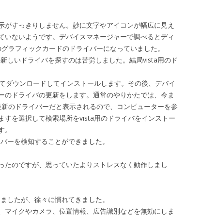
示がすっきりしません。妙に文字やアイコンが幅広に見え
ていないようです。デバイスマネージャーで調べるとディ
標準のグラフィックカードのドライバーになっていました。
 1100の新しいドライバを探すのは苦労しました。結局vista用のド
d_cccを検索してダウンロードしてインストールします。その後、デバイ
ーのドライバの更新をします。通常のやりかたでは、今ま
ーが最新のドライバーだと表示されるので、コンピューターを参
すを選択して検索場所をvista用のドライバをインストー
す。
00のドライバーを検知することができました。
ったのですが、思っていたよりストレスなく動作しまし
ありましたが、徐々に慣れてきました。
、マイクやカメラ、位置情報、広告識別などを無効にしま