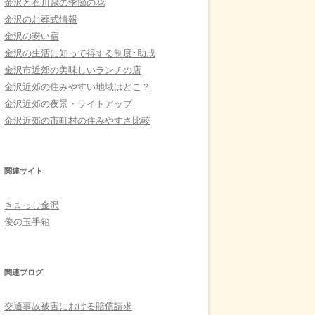
金沢と石川県の季節の花
金沢のお葬式情報
金沢の安い宿
金沢の生活に知って得する制度･助成
金沢市近郊の美味しいランチの店
金沢近郊の住みやすい地域はどこ？
金沢近郊の夜景・ライトアップ
金沢近郊の市町村の住みやすさ比較
関連サイト
きまっし金沢
俊の玉手箱
関連ブログ
交通事故被害における賠償請求