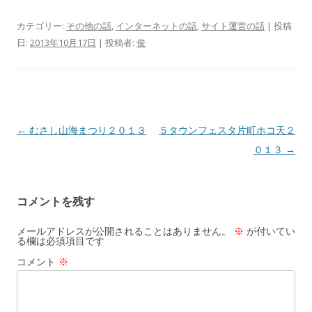
カテゴリー:
その他の話
,
インターネットの話
,
サイト運営の話
| 投稿
日:
2013年10月17日
|
投稿者:
俊
投
←
むさし山海まつり２０１３
５タウンフェスタ片町ホコ天２
稿
０１３
→
ナ
ビ
コメントを残す
ゲ
ー
メールアドレスが公開されることはありません。
※
が付いてい
る欄は必須項目です
シ
コメント
※
ョ
ン