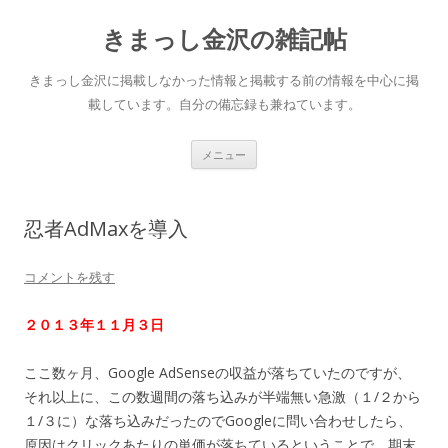
きまっし金沢の雑記帖
きまっし金沢に掲載しなかった情報と掲載する前の情報を中心に掲
載しています。自分の備忘録も兼ねています。
コ
メニュー
ン
テ
ン
ツ
へ
忍者AdMaxを導入
ス
キ
ッ
プ
コメントを残す
２０１３年１１月３日
ここ数ヶ月、Google AdSenseの収益が落ちていたのですが、
それ以上に、この数週間の落ち込みが半端無い急激（１/２から
１/３に）な落ち込みだったのでGoogleに問い合わせしたら、
原因はクリックあたりの単価が落ちているということで、期末