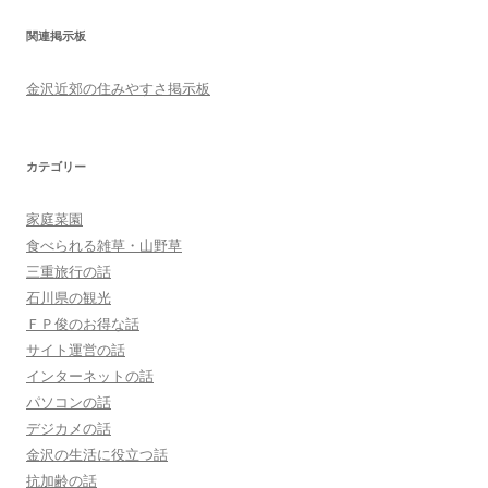
関連掲示板
金沢近郊の住みやすさ掲示板
カテゴリー
家庭菜園
食べられる雑草・山野草
三重旅行の話
石川県の観光
ＦＰ俊のお得な話
サイト運営の話
インターネットの話
パソコンの話
デジカメの話
金沢の生活に役立つ話
抗加齢の話