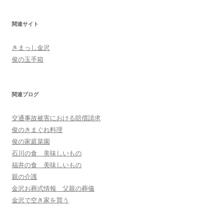
関連サイト
きまっし金沢
俊の玉手箱
関連ブログ
交通事故被害における賠償請求
俊のきまぐれ料理
俊の家庭菜園
石川の食 美味しいもの
福井の食 美味しいもの
親の介護
金沢お葬式情報 父親の葬儀
金沢で空き家を買う