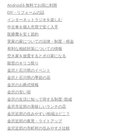
Androidを無料でお得に利用
DIY・リフォームの話
インターネットラジオを楽しむ
中古車を個人売買で安く入手
医療費を安く節約
実家の家についての法律・制度・税金
有利な相続対策についての情報
空き家を放置するとボロ家になる
能登のキリコ祭り
金沢と石川県のイベント
金沢と石川県の季節の花
金沢のお葬式情報
金沢の安い宿
金沢の生活に知って得する制度･助成
金沢市近郊の美味しいランチの店
金沢近郊の住みやすい地域はどこ？
金沢近郊の夜景・ライトアップ
金沢近郊の市町村の住みやすさ比較