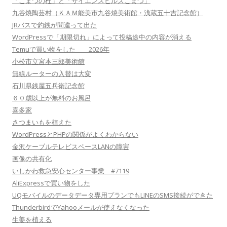
「こまつの杜」と「サイエンスヒルズこまつ」
九谷焼陶芸村（ＫＡＭ能美市九谷焼美術館・浅蔵五十吉記念館）
JRバスで釣銭が間違って出た
WordPressで「期限切れ」によって投稿途中の内容が消える
Temuで買い物をした 2026年
小松市立宮本三郎美術館
無線ルーターの入替は大変
石川県銭屋五兵衛記念館
６０歳以上が無料のお風呂
喜多家
さつまいもを植えた
WordPressとPHPの関係がよくわからない
金沢ケーブルテレビスペースLANの障害
画像の共有化
いしかわ救急安心センター事業 #7119
AliExpressで買い物をした
UQモバイルのデータデータ専用プランでもLINEのSMS接続ができた
ThunderbirdでYahooメールが使えなくなった
生姜を植える