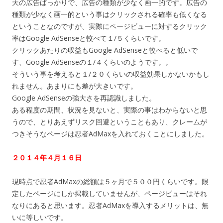
天の広告ばっかりで、広告の種類が少なく画一的です。広告の
種類が少なく画一的という事はクリックされる確率も低くなる
ということなのですが、実際にページビューに対するクリック
率はGoogle AdSenseと較べて１/５くらいです。
クリックあたりの収益もGoogle AdSenseと較べると低いで
す、Google AdSenseの１/４くらいのようです。。
そういう事を考えると１/２０くらいの収益効果しかないかもし
れません。あまりにも差が大きいです。
Google AdSenseの強大さを再認識しました。
ある程度の期間、状況を見ないと、実際の事はわからないと思
うので、とりあえずリスク回避ということもあり、クレームが
つきそうなページは忍者AdMaxを入れておくことにしました。
２０１４年４月１６日
現時点で忍者AdMaxの総額は５ヶ月で５００円くらいです。限
定したページにしか掲載していませんが、ページビューはそれ
なりにあると思います。忍者AdMaxを導入するメリットは、無
いに等しいです。