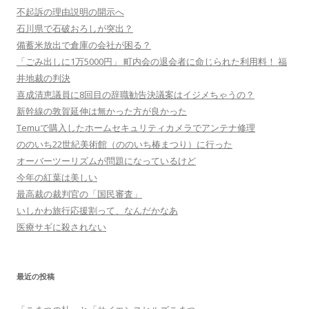
不起訴の理由説明の開示へ
石川県で石破おろしが突出？
備蓄米放出で倉庫の会社が困る？
「ごみ出しに1万5000円」 町内会の退会者に命じられた利用料！ 福
井地裁の判決
喜成清恵議員に8回目の辞職勧告決議案はイジメちゃうの？
新幹線の敦賀延伸は無かった方が良かった
Temuで購入したホームセキュリティカメラでアンテナ修理
ののいち22世紀美術館（ののいち椿まつり）に行った
オーバーツーリズムが問題になっているけど
今年の紅葉は美しい
最高裁の裁判官の「国民審査」
いしかわ旅行応援割って、なんだかなあ
医療サギに殺されない
最近の投稿