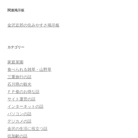
関連掲示板
金沢近郊の住みやすさ掲示板
カテゴリー
家庭菜園
食べられる雑草・山野草
三重旅行の話
石川県の観光
ＦＰ俊のお得な話
サイト運営の話
インターネットの話
パソコンの話
デジカメの話
金沢の生活に役立つ話
抗加齢の話