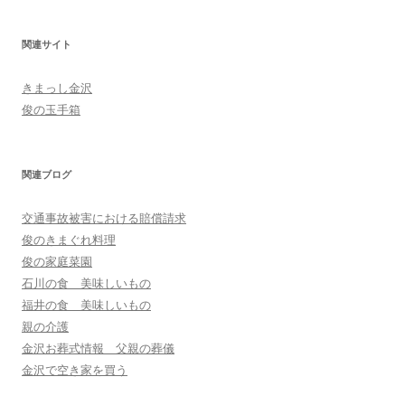
関連サイト
きまっし金沢
俊の玉手箱
関連ブログ
交通事故被害における賠償請求
俊のきまぐれ料理
俊の家庭菜園
石川の食 美味しいもの
福井の食 美味しいもの
親の介護
金沢お葬式情報 父親の葬儀
金沢で空き家を買う