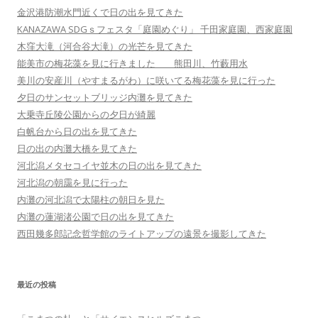
金沢港防潮水門近くで日の出を見てきた
KANAZAWA SDGｓフェスタ「庭園めぐり」 千田家庭園、西家庭園
木窪大滝（河合谷大滝）の光芒を見てきた
能美市の梅花藻を見に行きました 熊田川、竹藪用水
美川の安産川（やすまるがわ）に咲いてる梅花藻を見に行った
夕日のサンセットブリッジ内灘を見てきた
大乗寺丘陵公園からの夕日が綺麗
白帆台から日の出を見てきた
日の出の内灘大橋を見てきた
河北潟メタセコイヤ並木の日の出を見てきた
河北潟の朝靄を見に行った
内灘の河北潟で太陽柱の朝日を見た
内灘の蓮湖渚公園で日の出を見てきた
西田幾多郎記念哲学館のライトアップの遠景を撮影してきた
最近の投稿