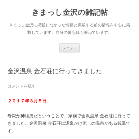
きまっし金沢の雑記帖
きまっし金沢に掲載しなかった情報と掲載する前の情報を中心に掲
載しています。自分の備忘録も兼ねています。
コ
メニュー
ン
テ
ン
ツ
へ
金沢温泉 金石荘に行ってきました
ス
キ
ッ
プ
コメントを残す
２０１７年３月５日
母親が神経痛だということで、家族で金沢温泉 金石荘に行って
きました。金沢温泉 金石荘は源泉かけ流しの温泉がある銭湯で
す。