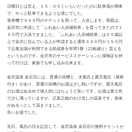
日曜日とは言え、１５：００くいらいだったのに駐車場が満車
で、やっと駐車できるような感じでした。
発券機で４４０円のチケットを買って、入浴します。母親は、
金沢市に申請して「ふれあい入浴補助券」を貰ってきたので１
５０円で入浴できました。「ふれあい入浴補助券」は６５歳以
上で金沢に住んでいる人が申請すると通常４４０円が１５０円
で公衆浴場が利用できる助成券を年間1冊（22枚綴り）貰える
というものです。金沢市のサービスステーションに保険証を持
って行けば、家族でも申し込み出来ます。
金沢温泉 金石荘には、普通の浴槽と、水風呂と露天風呂（屋根
付き）があり、普通の浴槽のお湯は少し熱いですが、露天風呂
のお湯はぬるめで個人的にはちょうど良いです。お湯は黄土色
で少し濁っていますが、正真正銘のかけ流しの温泉です。身体
がぬるっとして温まりました。
良いお湯でした。
先日、風呂の日を記念して、金沢温泉 金石荘の無料チケットが