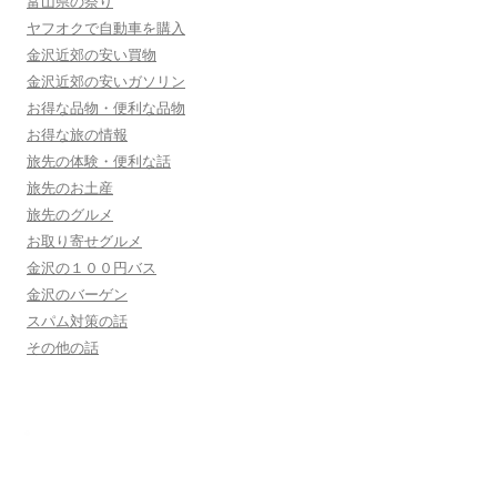
富山県の祭り
ヤフオクで自動車を購入
金沢近郊の安い買物
金沢近郊の安いガソリン
お得な品物・便利な品物
お得な旅の情報
旅先の体験・便利な話
旅先のお土産
旅先のグルメ
お取り寄せグルメ
金沢の１００円バス
金沢のバーゲン
スパム対策の話
その他の話