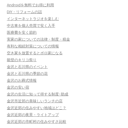
Androidを無料でお得に利用
DIY・リフォームの話
インターネットラジオを楽しむ
中古車を個人売買で安く入手
医療費を安く節約
実家の家についての法律・制度・税金
有利な相続対策についての情報
空き家を放置するとボロ家になる
能登のキリコ祭り
金沢と石川県のイベント
金沢と石川県の季節の花
金沢のお葬式情報
金沢の安い宿
金沢の生活に知って得する制度･助成
金沢市近郊の美味しいランチの店
金沢近郊の住みやすい地域はどこ？
金沢近郊の夜景・ライトアップ
金沢近郊の市町村の住みやすさ比較