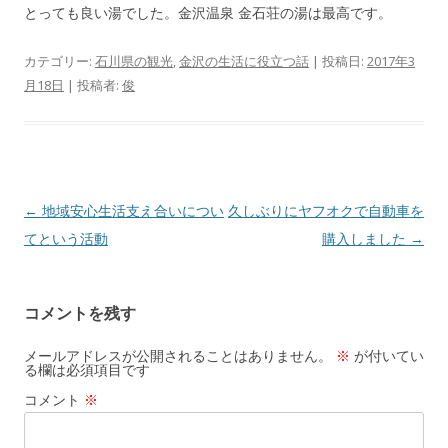
とっても良い湯でした。金沢温泉 金石荘の湯は最高です。
カテゴリー:
石川県の観光
,
金沢の生活に役立つ話
| 投稿日:
2017年3
月18日
|
投稿者:
俊
投
←
地域安心生活支え合いについ
久しぶりにヤフオクで自動車を
稿
てという活動
購入しました
→
ナ
ビ
コメントを残す
ゲ
ー
メールアドレスが公開されることはありません。
※
が付いてい
る欄は必須項目です
シ
コメント
※
ョ
ン