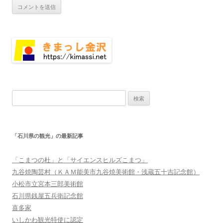
検
索:
「石川県の観光」の最新記事
「こまつの杜」と「サイエンスヒルズこまつ」
九谷焼陶芸村（ＫＡＭ能美市九谷焼美術館・浅蔵五十吉記念館）
小松市立宮本三郎美術館
石川県銭屋五兵衛記念館
喜多家
いしかわ観光特使に認定