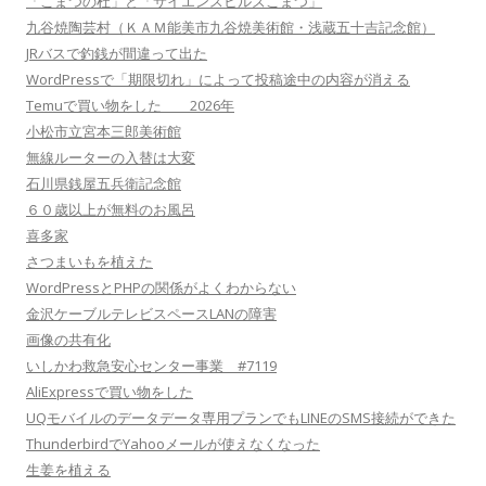
「こまつの杜」と「サイエンスヒルズこまつ」
九谷焼陶芸村（ＫＡＭ能美市九谷焼美術館・浅蔵五十吉記念館）
JRバスで釣銭が間違って出た
WordPressで「期限切れ」によって投稿途中の内容が消える
Temuで買い物をした 2026年
小松市立宮本三郎美術館
無線ルーターの入替は大変
石川県銭屋五兵衛記念館
６０歳以上が無料のお風呂
喜多家
さつまいもを植えた
WordPressとPHPの関係がよくわからない
金沢ケーブルテレビスペースLANの障害
画像の共有化
いしかわ救急安心センター事業 #7119
AliExpressで買い物をした
UQモバイルのデータデータ専用プランでもLINEのSMS接続ができた
ThunderbirdでYahooメールが使えなくなった
生姜を植える