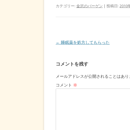
カテゴリー:
金沢のバーゲン
| 投稿日:
2010
投
←
睡眠薬を処方してもらった
稿
ナ
コメントを残す
ビ
ゲ
メールアドレスが公開されることはあり
ー
コメント
※
シ
ョ
ン