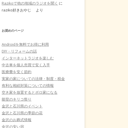
Razikoで他の地域のラジオを聞く
に
raziko好きおやじ
より
お奨めのページ
Androidを無料でお得に利用
DIY・リフォームの話
インターネットラジオを楽しむ
中古車を個人売買で安く入手
医療費を安く節約
実家の家についての法律・制度・税金
有利な相続対策についての情報
空き家を放置するとボロ家になる
能登のキリコ祭り
金沢と石川県のイベント
金沢と石川県の季節の花
金沢のお葬式情報
金沢の安い宿