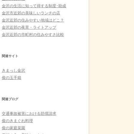
金沢の生活に知って得する制度･助成
金沢市近郊の美味しいランチの店
金沢近郊の住みやすい地域はどこ？
金沢近郊の夜景・ライトアップ
金沢近郊の市町村の住みやすさ比較
関連サイト
きまっし金沢
俊の玉手箱
関連ブログ
交通事故被害における賠償請求
俊のきまぐれ料理
俊の家庭菜園