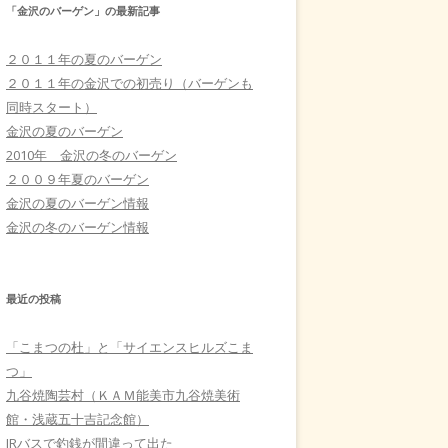
「金沢のバーゲン」の最新記事
２０１１年の夏のバーゲン
２０１１年の金沢での初売り（バーゲンも
同時スタート）
金沢の夏のバーゲン
2010年 金沢の冬のバーゲン
２００９年夏のバーゲン
金沢の夏のバーゲン情報
金沢の冬のバーゲン情報
最近の投稿
「こまつの杜」と「サイエンスヒルズこま
つ」
九谷焼陶芸村（ＫＡＭ能美市九谷焼美術
館・浅蔵五十吉記念館）
JRバスで釣銭が間違って出た