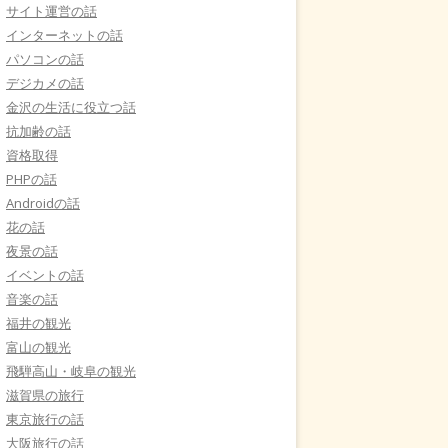
サイト運営の話
インターネットの話
パソコンの話
デジカメの話
金沢の生活に役立つ話
抗加齢の話
資格取得
PHPの話
Androidの話
花の話
夜景の話
イベントの話
音楽の話
福井の観光
富山の観光
飛騨高山・岐阜の観光
滋賀県の旅行
東京旅行の話
大阪旅行の話