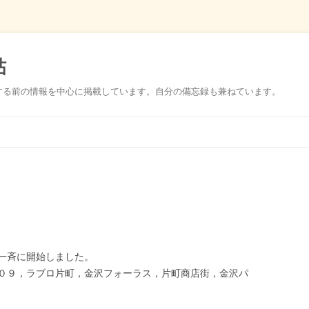
帖
する前の情報を中心に掲載しています。自分の備忘録も兼ねています。
コ
ン
テ
ン
ツ
へ
ス
キ
ッ
プ
一斉に開始しました。
０９，ラブロ片町，金沢フォーラス，片町商店街，金沢パ