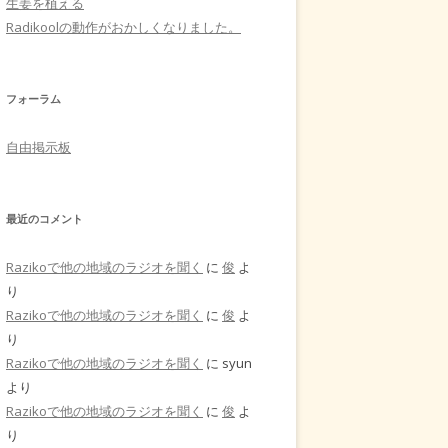
生姜を植える
Radikoolの動作がおかしくなりました。
フォーラム
自由掲示板
最近のコメント
Razikoで他の地域のラジオを聞く
に
俊
よ
り
Razikoで他の地域のラジオを聞く
に
俊
よ
り
Razikoで他の地域のラジオを聞く
に
syun
より
Razikoで他の地域のラジオを聞く
に
俊
よ
り