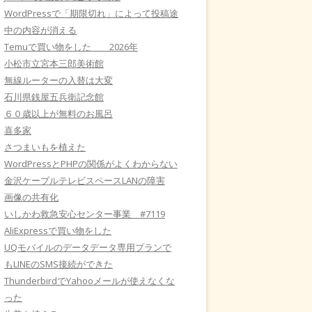
WordPressで「期限切れ」によって投稿途
中の内容が消える
Temuで買い物をした 2026年
小松市立宮本三郎美術館
無線ルーターの入替は大変
石川県銭屋五兵衛記念館
６０歳以上が無料のお風呂
喜多家
さつまいもを植えた
WordPressとPHPの関係がよくわからない
金沢ケーブルテレビスペースLANの障害
画像の共有化
いしかわ救急安心センター事業 #7119
AliExpressで買い物をした
UQモバイルのデータデータ専用プランで
もLINEのSMS接続ができた
ThunderbirdでYahooメールが使えなくな
った