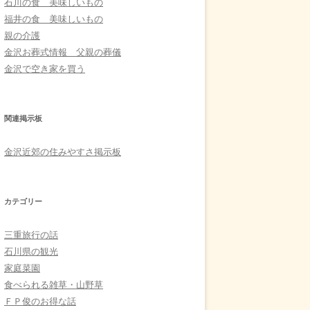
石川の食 美味しいもの
福井の食 美味しいもの
親の介護
金沢お葬式情報 父親の葬儀
金沢で空き家を買う
関連掲示板
金沢近郊の住みやすさ掲示板
カテゴリー
三重旅行の話
石川県の観光
家庭菜園
食べられる雑草・山野草
ＦＰ俊のお得な話