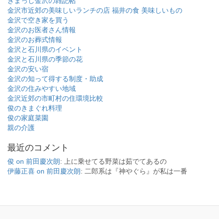
きまっし金沢の雑記帖
金沢市近郊の美味しいランチの店
福井の食 美味しいもの
金沢で空き家を買う
金沢のお医者さん情報
金沢のお葬式情報
金沢と石川県のイベント
金沢と石川県の季節の花
金沢の安い宿
金沢の知って得する制度・助成
金沢の住みやすい地域
金沢近郊の市町村の住環境比較
俊のきまぐれ料理
俊の家庭菜園
親の介護
最近のコメント
俊 on 前田慶次朗
: 上に乗せてる野菜は茹でてあるの
伊藤正喜 on 前田慶次朗
: 二郎系は『神やぐら』が私は一番