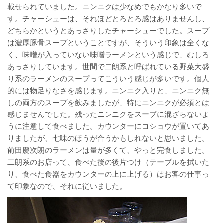
載せられていました。ニンニクは少なめでもかなり多いで
す。チャーシューは、それほどとろとろ感はありませんし、
どちらかというとあっさりしたチャーシューでした。スープ
は濃厚豚骨スープということですが、そういう印象は全くな
く、味噌が入っていない味噌ラーメンという感じで、むしろ
あっさりしています。世間で二朗系と呼ばれている野菜大盛
り系のラーメンのスープってこういう感じが多いです。個人
的には物足りなさを感じます。ニンニク入りと、ニンニク無
しの両方のスープを飲みましたが、特にニンニクが必須とは
感じませんでした。残ったニンニクをスープに混ざらないよ
うに注意して食べました。カウンターにコショウが置いてあ
りましたが、七味のほうが合うかもしれないと思いました。
前田慶次朗のラーメンは量が多くて、やっと完食しました。
二朗系のお店って、食べた後の後片つけ（テーブルを拭いた
り、食べた食器をカウンターの上に上げる）はお客の仕事っ
て印象なので、それに従いました。