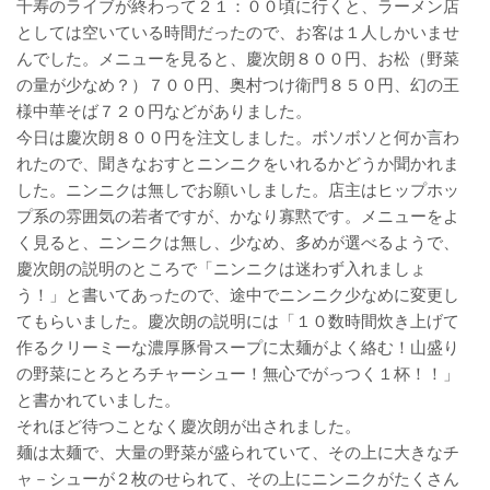
千寿のライブが終わって２１：００頃に行くと、ラーメン店
としては空いている時間だったので、お客は１人しかいませ
んでした。メニューを見ると、慶次朗８００円、お松（野菜
の量が少なめ？）７００円、奥村つけ衛門８５０円、幻の王
様中華そば７２０円などがありました。
今日は慶次朗８００円を注文しました。ボソボソと何か言わ
れたので、聞きなおすとニンニクをいれるかどうか聞かれま
した。ニンニクは無しでお願いしました。店主はヒップホッ
プ系の雰囲気の若者ですが、かなり寡黙です。メニューをよ
く見ると、ニンニクは無し、少なめ、多めが選べるようで、
慶次朗の説明のところで「ニンニクは迷わず入れましょ
う！」と書いてあったので、途中でニンニク少なめに変更し
てもらいました。慶次朗の説明には「１０数時間炊き上げて
作るクリーミーな濃厚豚骨スープに太麺がよく絡む！山盛り
の野菜にとろとろチャーシュー！無心でがっつく１杯！！」
と書かれていました。
それほど待つことなく慶次朗が出されました。
麺は太麺で、大量の野菜が盛られていて、その上に大きなチ
ャ－シューが２枚のせられて、その上にニンニクがたくさん