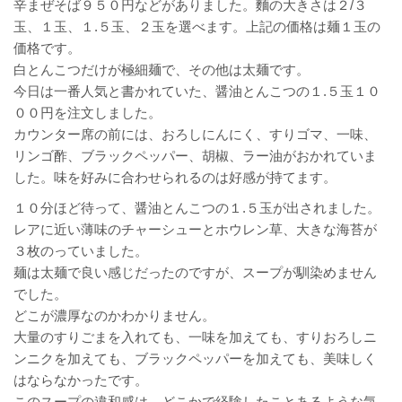
辛まぜそば９５０円などがありました。麵の大きさは２/３
玉、１玉、１.５玉、２玉を選べます。上記の価格は麺１玉の
価格です。
白とんこつだけが極細麺で、その他は太麺です。
今日は一番人気と書かれていた、醤油とんこつの１.５玉１０
００円を注文しました。
カウンター席の前には、おろしにんにく、すりゴマ、一味、
リンゴ酢、ブラックペッパー、胡椒、ラー油がおかれていま
した。味を好みに合わせられるのは好感が持てます。
１０分ほど待って、醤油とんこつの１.５玉が出されました。
レアに近い薄味のチャーシューとホウレン草、大きな海苔が
３枚のっていました。
麺は太麺で良い感じだったのですが、スープが馴染めません
でした。
どこが濃厚なのかわかりません。
大量のすりごまを入れても、一味を加えても、すりおろしニ
ンニクを加えても、ブラックペッパーを加えても、美味しく
はならなかったです。
このスープの違和感は、どこかで経験したことあるような気