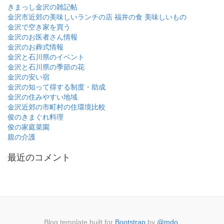
きまっし金沢の雑記帖
金沢市近郊の美味しいランチの店
福井の食 美味しいもの
金沢で空き家を買う
金沢のお医者さん情報
金沢のお葬式情報
金沢と石川県のイベント
金沢と石川県の季節の花
金沢の安い宿
金沢の知って得する制度・助成
金沢の住みやすい地域
金沢近郊の市町村の住環境比較
俊のきまぐれ料理
俊の家庭菜園
親の介護
最近のコメント
Blog template built for
Bootstrap
by
@mdo
.