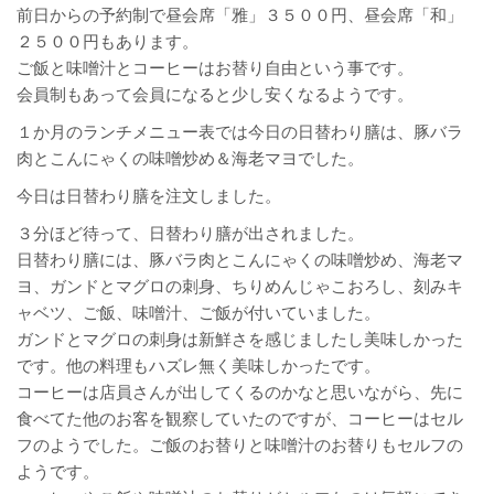
前日からの予約制で昼会席「雅」３５００円、昼会席「和」
２５００円もあります。
ご飯と味噌汁とコーヒーはお替り自由という事です。
会員制もあって会員になると少し安くなるようです。
１か月のランチメニュー表では今日の日替わり膳は、豚バラ
肉とこんにゃくの味噌炒め＆海老マヨでした。
今日は日替わり膳を注文しました。
３分ほど待って、日替わり膳が出されました。
日替わり膳には、豚バラ肉とこんにゃくの味噌炒め、海老マ
ヨ、ガンドとマグロの刺身、ちりめんじゃこおろし、刻みキ
ャベツ、ご飯、味噌汁、ご飯が付いていました。
ガンドとマグロの刺身は新鮮さを感じましたし美味しかった
です。他の料理もハズレ無く美味しかったです。
コーヒーは店員さんが出してくるのかなと思いながら、先に
食べてた他のお客を観察していたのですが、コーヒーはセル
フのようでした。ご飯のお替りと味噌汁のお替りもセルフの
ようです。