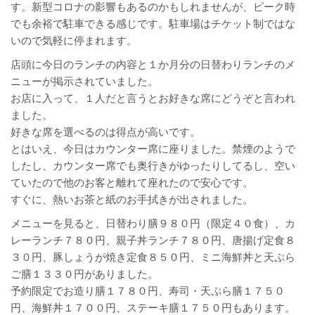
す。新型コロナの影響もあるのかもしれませんが、ピーク時
でも余裕で駐車できる感じです。駐車場はチケット制ではな
いので気軽に停まれます。
店頭に今日のランチの内容と１か月分の日替わりランチのメ
ニューが掲示されていました。
お店に入って、１人だと言うとお好きな席にどうぞと言われ
ました。
好きな席を選べるのは得点が高いです。
とはいえ、今日はカウンター席に座りました。禁煙のようで
したし、カウンター席でも奥行きがゆったりしてるし、空い
ていたので他のお客と離れて座れたので安心です。
すぐに、熱いお茶と紙のお手拭きが出されました。
メニューを見ると、日替わり膳９８０円（限定４０食）、カ
レーランチ７８０円、親子丼ランチ７８０円、唐揚げ定食８
３０円、豚しょうが焼き定食８５０円、ミニ海鮮丼と天ぷら
ご膳１３３０円がありました。
予約限定でお造り膳１７８０円、寿司・天ぷら膳１７５０
円、海鮮丼１７００円、ステーキ膳１７５０円もあります。