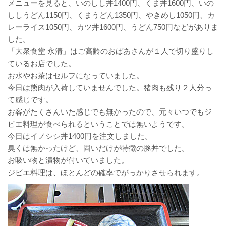
メニューを見ると、いのしし丼1400円、くま丼1600円、いの
ししうどん1150円、くまうどん1350円、やきめし1050円、カ
レーライス1050円、カツ丼1600円、うどん750円などがありま
した。
「大衆食堂 永清」はご高齢のおばあさんが１人で切り盛りし
ているお店でした。
お水やお茶はセルフになっていました。
今日は熊肉が入荷していませんでした。猪肉も残り２人分っ
て感じです。
お客がたくさんいた感じでも無かったので、元々いつでもジ
ビエ料理が食べられるということでは無いようです。
今日はイノシシ丼1400円を注文しました。
臭くは無かったけど、固いだけが特徴の豚丼でした。
お吸い物と漬物が付いていました。
ジビエ料理は、ほとんどの確率でがっかりさせられます。