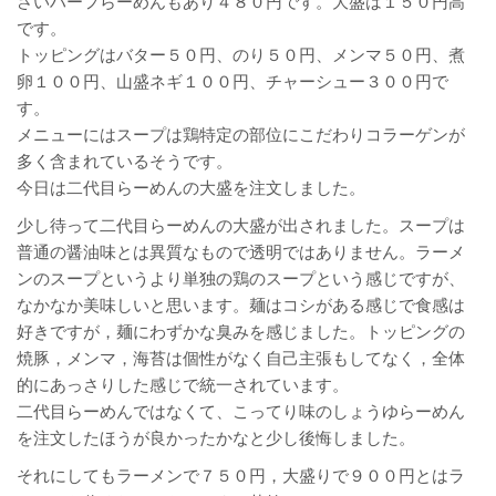
さいハーフらーめんもあり４８０円です。大盛は１５０円高
です。
トッピングはバター５０円、のり５０円、メンマ５０円、煮
卵１００円、山盛ネギ１００円、チャーシュー３００円で
す。
メニューにはスープは鶏特定の部位にこだわりコラーゲンが
多く含まれているそうです。
今日は二代目らーめんの大盛を注文しました。
少し待って二代目らーめんの大盛が出されました。スープは
普通の醤油味とは異質なもので透明ではありません。ラーメ
ンのスープというより単独の鶏のスープという感じですが、
なかなか美味しいと思います。麺はコシがある感じで食感は
好きですが，麺にわずかな臭みを感じました。トッピングの
焼豚，メンマ，海苔は個性がなく自己主張もしてなく，全体
的にあっさりした感じで統一されています。
二代目らーめんではなくて、こってり味のしょうゆらーめん
を注文したほうが良かったかなと少し後悔しました。
それにしてもラーメンで７５０円，大盛りで９００円とはラ