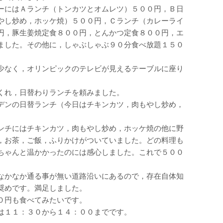
ーにはＡランチ（トンカツとオムレツ）５００円，Ｂ日
やし炒め，ホッケ焼）５００円，Ｃランチ（カレーライ
円，豚生姜焼定食８００円，とんかつ定食８００円，エ
ました。その他に，しゃぶしゃぶ９０分食べ放題１５０
少なく，オリンピックのテレビが見えるテーブルに座り
くれ，日替わりランチを頼みました。
デンの日替ランチ（今日はチキンカツ，肉もやし炒め，
ンチにはチキンカツ，肉もやし炒め，ホッケ焼の他に野
，お茶，ご飯，ふりかけがついていました。どの料理も
ちゃんと温かかったのには感心しました。これで５００
なかなか通る事が無い道路沿いにあるので，存在自体知
奨めです。満足しました。
０円も食べてみたいです。
は１１：３０から１４：００までです。