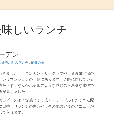
美味しいランチ
ーデン
宝達志水町のランチ
,
能登の食
行きました。千里浜カントリークラブや天然温泉宝湯の
というマンションの一階にあります。道路に面している
当たらず，なんかホテルのような感じの不思議な建物で
板が見えました。
のロビーのような感じで，広く，テーブルもたくさん配
に日替わりランチの内容や，その他の定食のメニューが
して入れます。