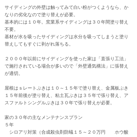
サイディングの外壁は触ってみて白い粉がつくようなら、か
なりの劣化なので塗り替えが必要。
基本的には１０年。窯業系サイディングは３０年間塗り替え
不要。
基材が水を吸ったサイディングは水分を吸ってしまうと塗り
替えしてもすぐに剥がれ落ちる。
２０００年以前にサイディングを使った家は「直張り工法」
で施行されている場合が多いので「外壁通気構法」に張替え
が適切。
屋根はｓレートぶきは１０～１５年で塗り替え、金属板ぶき
１５年前後が塗り替え、粘土瓦ぶきは３５年で張り替え、ア
スファルトシングルぶきは３０年で張り替えが必要。
家の３０年の主なメンテナンスプラン
５年
シロアリ対策（合成殺虫剤防蟻１５～２０万円 ホウ酸