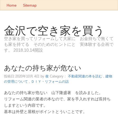
Home
Sitemap
金沢で空き家を買う
空き家を買ってリフォームして大家に お金持ちで無くて
も家を持てる そのためのヒントにと 実体験する企画で
す。 2018.10.14開設
あなたの持ち家が危ない
投稿日:
2020年10月 4日
by
俊
Category：
不動産関連の本を読む
,
建物
の管理について
,
ＤＩＹ・リフォームの話
あなたの持ち家が危ない 山下隆盛著 を読みました。
リフォーム関連の業者の本なので、家を手入れすれば長持ち
しますという内容です。
基本は外壁と屋根がポイントとういことです。