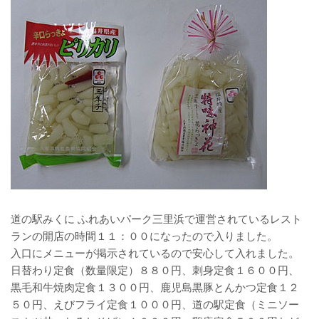
道の駅みくに ふれあいパーク三里浜で運営されているレスト
ランの開店の時間１１：００になったので入りました。
入口にメニューが掲示されているので安心して入れました。
日替わり定食（数量限定）８８０円、刺身定食１６００円、
黒毛和牛焼肉定食１３００円、鹿児島黒豚とんかつ定食１２
５０円、えびフライ定食１０００円、道の駅定食（ミニソー