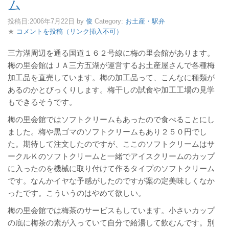
ム
投稿日:
2006年7月22日
by
俊
Category:
お土産・駅弁
★
コメントを投稿（リンク挿入不可）
三方湖周辺を通る国道１６２号線に梅の里会館があります。
梅の里会館はＪＡ三方五湖が運営するお土産屋さんで各種梅
加工品を直売しています。梅の加工品って、こんなに種類が
あるのかとびっくりします。梅干しの試食や加工工場の見学
もできるそうです。
梅の里会館ではソフトクリームもあったので食べることにし
ました。梅や黒ゴマのソフトクリームもあり２５０円でし
た。期待して注文したのですが、ここのソフトクリームはサ
ークルＫのソフトクリームと一緒でアイスクリームのカップ
に入ったのを機械に取り付けて作るタイプのソフトクリーム
です。なんかイヤな予感がしたのですが案の定美味しくなか
ったです。こういうのはやめて欲しい。
梅の里会館では梅茶のサービスもしています。小さいカップ
の底に梅茶の素が入っていて自分で給湯して飲むんです。別