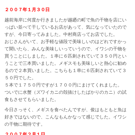
２００７年１月３０日
越前海岸に何度か行きましたが越廼の町で魚の干物を店にい
っぱい並べて干しているお店があって、気になっていたので
すが、今日寄ってみました。中村商店ってお店でした。
おじさんがいて、お手軽な値段で美味しいのはどれですかっ
て聞いたら、みんな美味しいっていうので、イワシの干物を
買うことにしました。１串に６匹刺されていて３５０円とい
うことで三本買いました。メギスモも美味しいと熱心に勧め
るので２本買いました。こちらも１串に６匹刺されていて３
５０円でした。
５本で１７５０円ですが１７００円にまけてくれました。
ついでに水蟹（ズワイカニの殻抜けしたばかりのカニ）の試
食もさせてもらいました。
今日さっそく、メギスを食べたんですが、俊はもともと魚は
好きではないので、こんなもんかなって感じでした。イワシ
の干物に期待です。
２００７年２月１日