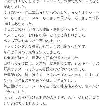
スカツ丼＋おろしそば）１０００円、鶏唐定食５００円など
がありました。
ふれあいパーク三里浜らしいものとして、らっきょチャーハ
ン、らっきょラーメン、らっきょの天ぷら、らっきょの甘酢
漬けもありました。
今日の日替わり定食は天津飯・唐揚げセットでした。
１人でしたが、お好きな席にどうぞと言われました。
水やお茶はセルフだと言われました。
ドレッシングが３種置かれていたのは良かったです。
今日は日替わり定食を注文しました。
５分ほど待って、日替わり定食が出されました。
日替わり定食には、天津飯、鶏唐揚げ１枚、刻みキャベツの
野菜サラダ、らっきょの甘酢漬けが付いていました。
天津飯は妙に酸っぱくて、とろみがほとんど無く、生まれて
食べた天津飯の中で最も不味い天津飯でした。
鶏唐揚げはジューシーさが全くなく味も控えめで、塩をかけ
て食べました。
らっきょの甘酢漬けも期待が大きすぎたのか、それほど美味
しいとは思えませんでした。