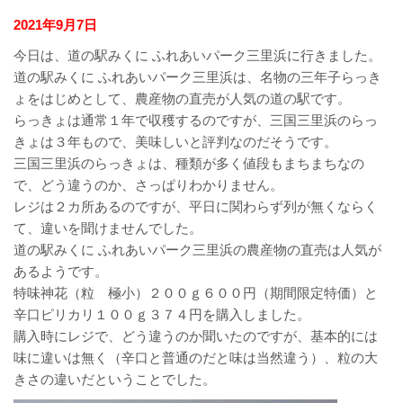
2021年9月7日
今日は、道の駅みくに ふれあいパーク三里浜に行きました。
道の駅みくに ふれあいパーク三里浜は、名物の三年子らっき
ょをはじめとして、農産物の直売が人気の道の駅です。
らっきょは通常１年で収穫するのですが、三国三里浜のらっ
きょは３年もので、美味しいと評判なのだそうです。
三国三里浜のらっきょは、種類が多く値段もまちまちなの
で、どう違うのか、さっぱりわかりません。
レジは２カ所あるのですが、平日に関わらず列が無くならく
て、違いを聞けませんでした。
道の駅みくに ふれあいパーク三里浜の農産物の直売は人気が
あるようです。
特味神花（粒 極小）２００ｇ６００円（期間限定特価）と
辛口ピリカリ１００ｇ３７４円を購入しました。
購入時にレジで、どう違うのか聞いたのですが、基本的には
味に違いは無く（辛口と普通のだと味は当然違う）、粒の大
きさの違いだということでした。