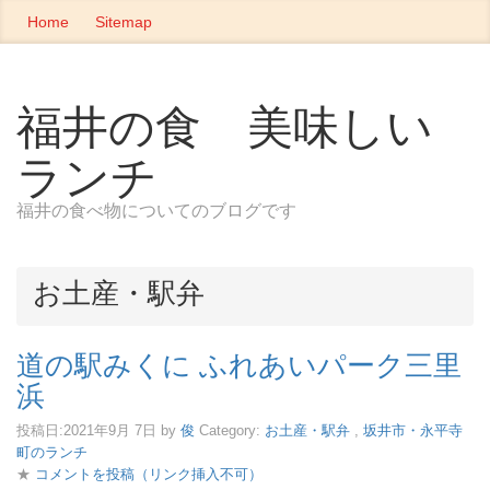
Home
Sitemap
福井の食 美味しい
ランチ
福井の食べ物についてのブログです
お土産・駅弁
道の駅みくに ふれあいパーク三里
浜
投稿日:
2021年9月 7日
by
俊
Category:
お土産・駅弁
,
坂井市・永平寺
町のランチ
★
コメントを投稿（リンク挿入不可）