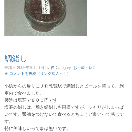
鯛鮨し
投稿日:
2006年10月 1日
by
俊
Category:
お土産・駅弁
★
コメントを投稿（リンク挿入不可）
小浜からの帰りにＪＲ敦賀駅で鯛鮨しとビールを買って、列
車内で食べました。
製造は塩荘で８００円です。
塩荘の鮨しは、焼き鯖鮨しも同様ですが、シャリがしょっぱ
いです。醤油をつけないで食べるとちょうど良いって感じで
す。
特に美味しいって事は無いです。