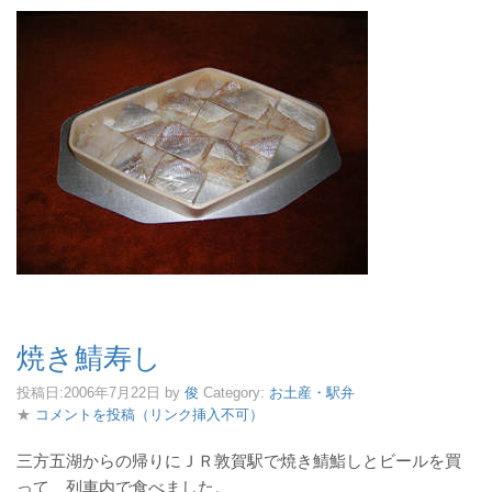
焼き鯖寿し
投稿日:
2006年7月22日
by
俊
Category:
お土産・駅弁
★
コメントを投稿（リンク挿入不可）
三方五湖からの帰りにＪＲ敦賀駅で焼き鯖鮨しとビールを買
って、列車内で食べました。