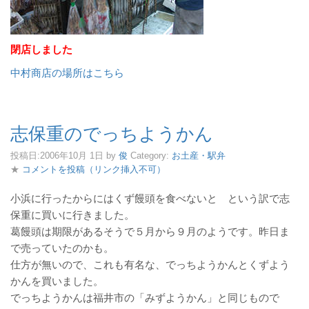
閉店しました
中村商店の場所はこちら
志保重のでっちようかん
投稿日:
2006年10月 1日
by
俊
Category:
お土産・駅弁
★
コメントを投稿（リンク挿入不可）
小浜に行ったからにはくず饅頭を食べないと という訳で志
保重に買いに行きました。
葛饅頭は期限があるそうで５月から９月のようです。昨日ま
で売っていたのかも。
仕方が無いので、これも有名な、でっちようかんとくずよう
かんを買いました。
でっちようかんは福井市の「みずようかん」と同じもので