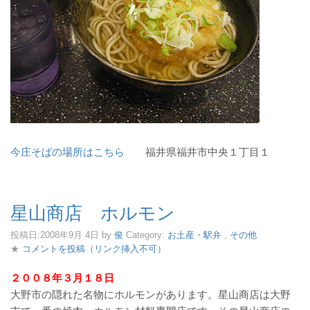
今庄そばの場所はこちら
福井県福井市中央１丁目１
星山商店 ホルモン
投稿日:
2008年9月 4日
by
俊
Category:
お土産・駅弁
,
その他
★
コメントを投稿（リンク挿入不可）
２００８年３月１８日
大野市の隠れた名物にホルモンがあります。星山商店は大野