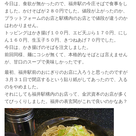
今日は、食欲が無かったので、福井駅の今庄そばで食事をし
ました。かけそばが２８０円でした。値段が上がったのか、
プラットフォームのお店と駅構内のお店とで値段が違うのか
はわかりません。
トッピングはかき揚げ１００円、エビ天ぷら１７０円、にし
ん１６０円、生玉子５０円、きつねあげ７０円でした。
今日は、かき揚げのそばを注文しました。
前回同様、麺にコシが無くて、本格的なそばとは言えません
が、甘口のスープで美味しかったです。
最初、福井駅前のおにぎりのお店に入ろうと思ったのですが
３月３１日で閉店するという貼り紙がしてあったので、入る
のをやめました。
それにしても福井駅構内のお店って、金沢資本のお店が多く
てびっくりしました。福井の表玄関がこれで良いのかなあ？