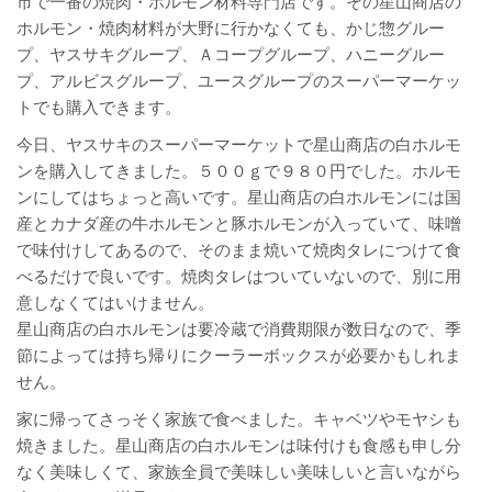
市で一番の焼肉・ホルモン材料専門店です。その星山商店の
ホルモン・焼肉材料が大野に行かなくても、かじ惣グルー
プ、ヤスサキグループ、Ａコープグループ、ハニーグルー
プ、アルビスグループ、ユースグループのスーパーマーケッ
トでも購入できます。
今日、ヤスサキのスーパーマーケットで星山商店の白ホルモ
ンを購入してきました。５００ｇで９８０円でした。ホルモ
ンにしてはちょっと高いです。星山商店の白ホルモンには国
産とカナダ産の牛ホルモンと豚ホルモンが入っていて、味噌
で味付けしてあるので、そのまま焼いて焼肉タレにつけて食
べるだけで良いです。焼肉タレはついていないので、別に用
意しなくてはいけません。
星山商店の白ホルモンは要冷蔵で消費期限が数日なので、季
節によっては持ち帰りにクーラーボックスが必要かもしれま
せん。
家に帰ってさっそく家族で食べました。キャベツやモヤシも
焼きました。星山商店の白ホルモンは味付けも食感も申し分
なく美味しくて、家族全員で美味しい美味しいと言いながら