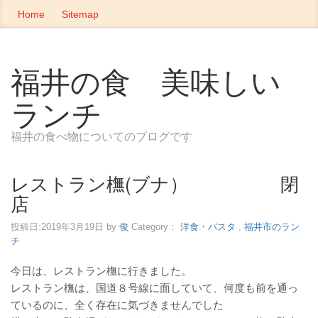
Home
Sitemap
福井の食 美味しい
ランチ
福井の食べ物についてのブログです
レストラン橅(ブナ） 閉
店
投稿日:
2019年3月19日
by
俊
Category：
洋食・パスタ
,
福井市のラン
チ
今日は、レストラン橅に行きました。
レストラン橅は、国道８号線に面していて、何度も前を通っ
ているのに、全く存在に気づきませんでした