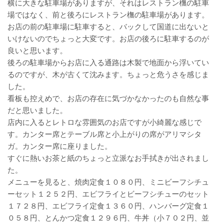
横に大きな駐車場がありますが、それはレストラン橅の駐車
場ではなく、前と後ろにレストラン橅の駐車場があります。
お店の前の駐車場に駐車すると、バックして国道に出ないと
いけないのでちょっと大変です。お店の後ろに駐車するのが
良いと思います。
後ろの駐車場からお店に入る通路は木製で地面から浮いてい
るのですが、木が古くて沈みます。ちょっと危うさを感じま
した。
看板も控えめで、お店の存在に気づかなかったのも自然な事
だと思いました。
店内に入るとレトロな雰囲気のお店ですが小綺麗な感じで
す。カンター席とテーブル席と小上がりの席がアリマシタ
ガ。カンター席に座りました。
すぐに熱いお茶と紙のちょっと立派なお手拭きが出されまし
た。
メニューを見ると、焼肉定食１０８０円、ミニビーフシチュ
ーセット１２５２円、エビフライとビーフシチューのセット
１７２８円、エビフライ定食１３６０円、ハンバーグ定食１
０５８円、とんかつ定食１２９６円、牛丼（小７０２円、並