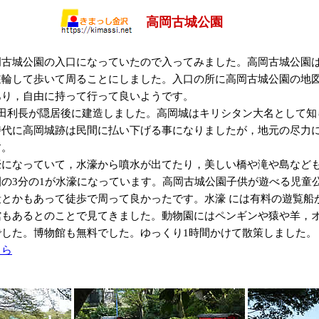
高岡古城公園
岡古城公園の入口になっていたので入ってみました。高岡古城公園
駐輪して歩いて周ることにしました。入口の所に高岡古城公園の地
あり，自由に持って行って良いようです。
前田利長が隠居後に建造しました。高岡城はキリシタン大名として知
時代に高岡城跡は民間に払い下げる事になりましたが，地元の尽力
す。
濠になっていて，水濠から噴水が出てたり，美しい橋や滝や島など
の3分の1が水濠になっています。高岡古城公園子供が遊べる児童
とかもあって徒歩で周って良かったです。水濠 には有料の遊覧船
もあるとのことで見てきました。動物園にはペンギンや猿や羊，オ
した。博物館も無料でした。ゆっくり1時間かけて散策しました。
ちら