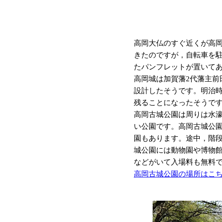
高岡大仏のすぐ近くが高
きたのですが，自転車を
たパンフレットが置いて
高岡城は加賀藩2代藩主
設計したそうです。明治
残ることになったそうで
高岡古城公園は周りは水
い公園です。高岡古城公園
園もあります。途中，階段
城公園には動物園や博物館
などがいて入場料も無料で
高岡古城公園の場所はこ