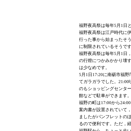
福野夜高祭は毎年5月1日
福野夜高祭は江戸時代に
行った事から始まったそう
に制限されているそうで
福野夜高祭は毎年5月1日
の行燈につかみかかり壊
は少なめです。
5月1日17:20に南砺
てガラガラでした。21:
のもショッピングセンター
館などで駐車ができます
福野の町は17:00から2
案内書が設置されていて
ましたがパンフレットの
るので便利です。ただ，
福野駅から，ちょっと歩