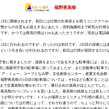
福野夜高祭
と2日に開催されます。初日には行燈の出来栄えを競うコンククー
伊勢からの分霊をお迎えするにあたり，倶利伽羅峠まで町民が行燈
です。かつては夜高行燈は11mもあったそうですが，現在は電話線の
す。
，2日に行われるのですが，行ったのは初日です。2日目の深夜には
すという引き合いが行われるのですが，初日は行燈が巡回するだけな
市福野庁舎に着きましたが，道路をまたいである大きな駐車場には，ほ
00頃に南砺市庁舎の駐車場に戻ってみましたが，まだ自動車が駐車
 ア・ミュー，コープとなみ野，文化創造センター，産業文化会館
。福野夜高祭の1日目の駐車場については，それほど心配することは
4:00まで交通規制が敷かれていて，通行止めの道路がほとんどでした
，夜高祭のパンフレットを貰いました。夜高祭の経路などは前もっ
ほうが判りやすいです。トイレの場所とかミニチュア行燈の展示し
経路については行燈によって，それぞれ違うので，ちょっと判りに
いて，福野夜高祭の中心地である上町交差点（3軒の銀行が角地にあ