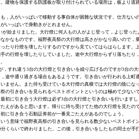
た。建物を保護する防護板が取り付けられている場所は，板より道
ても，人がいっぱいで移動する事自体が困難な状況です。仕方ない
人がいっぱいで身動きがとれません。
き合いが始まりました。大行燈に何人もの人がよじ登って，よじ登っ
かなかなものです。福野夜高祭の大行燈は高さがかなり高いので，
合ったり行燈を壊したりするのですから見ていてはらはらします。
相手の行燈を壊したりしていました。途中大行燈からずり落ちたり
た。
が，すれ違う3台の大行燈と引き合いを繰り広げるのですが3台の
く，途中通り過ぎる場合もあるようです。引き合いが行われる上町
ていません。また待ち受けている大行燈の真横では大行燈の陰にな
高祭の引き合いを見られるベストポイントというのは極めて少ない
る最初に引き合う大行燈は必ず3台の大行燈と引き合いを行いますし
ごたえがあると思います。帰りに待ち受けてた他の大行燈を見たの
最初に引き合う石動証券前が一番見ごたえがあるのでしょう。
ういう意味で福野夜高祭の引き合いを見られる数少ないベストポイ
0分くらいで終わりました。この後，引き合いをしたもの同士が手