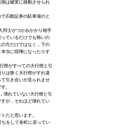
路側は確実に移動させられ
ので石動証券の駐車場のと
た人同士がつかみかかり相手
乗っているだけでも怖いの
上の方だけではなく，下の
，本当に喧嘩になったりす
大行燈がすべての大行燈と引
通りは狭く大行燈がすれ違
って引き合いが見られませ
です。
，壊れていない大行燈と引
ですが，それほど壊れてい
ントだと思います。
打ちをして各町に戻ってい