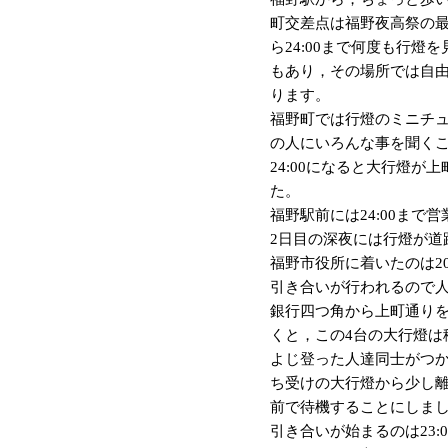
町交差点は福野夜高祭の最
ら24:00まで何度も行
もあり，その場所では自由
ります。
福野町では行燈のミニチ
の人にいろんな事を聞く
24:00になると大行燈
た。
福野駅前には24:00ま
2日目の深夜には行燈が
福野市役所に着いたのは2
引き合いが行われるので
銀行四つ角から上町通りを
くと，この4台の大行燈は
よじ登った人達同士がつ
ち受けの大行燈から少し
前で待機することにしま
引き合いが始まるのは23