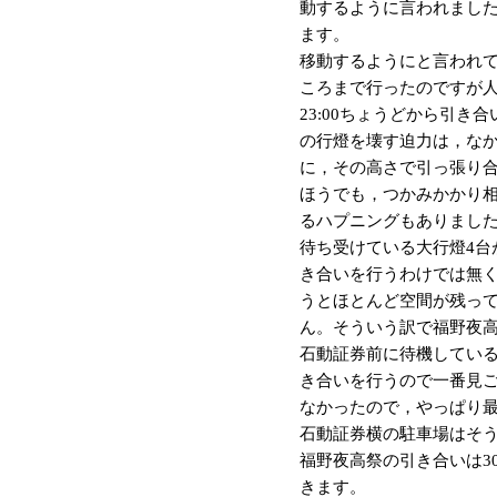
動するように言われまし
ます。
移動するようにと言われ
ころまで行ったのですが
23:00ちょうどから引
の行燈を壊す迫力は，な
に，その高さで引っ張り
ほうでも，つかみかかり
るハプニングもありまし
待ち受けている大行燈4台
き合いを行うわけでは無
うとほとんど空間が残っ
ん。そういう訳で福野夜
石動証券前に待機してい
き合いを行うので一番見
なかったので，やっぱり
石動証券横の駐車場はそ
福野夜高祭の引き合いは3
きます。