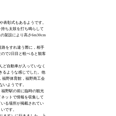
ルや表彰式もあるようです。
を持ち太鼓を打ち鳴らして
架設により高さ6m30cm
道路をすれ違う際に，相手
ので2日目と較べると観客
とんど自動車が入っていなく
できるような感じでした。他
，福野体育館，福野商工会
ないようです。
。 福野駅の前に臨時の観光
てネットで情報を収集して
ている場所が掲載されてい
くいです。
ります）に行きました。上