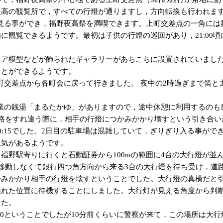
高の観覧所で，すべての行燈が通りますし，方向転換も行われます。
燈を見る事ができ，福野夜高祭を満喫できます。上町交差点の一角に
に観覧できるようです。最初は子供の行燈の巡回があり，21:00
ュア模型などが飾られたギャラリーがあちこちに設置されていまし
ことができるようです。
が上町交差点から各町会に戻って行きました。 夜中の2時過ぎまで笛
で営業の銭湯「まるたかゆ」がありますので，途中休憩に利用するのも
道路をすれ違う際に，相手の行燈につかみかかり壊すという引き合い
0:15でした。2日目の駐車場は混雑していて，ぎりぎり入る事がで
人気があるようです。
福野駅寄りに行くと石動証券から100mの範囲に4台の大行燈が並
移動しなくて銀行四つ角方向から来る3台の大行燈を待ち受け，道
かみかかり相手の行燈を壊すということでした。大行燈の真横だと
離れた位置に待機することにしました。大行灯が見える角度から判
した。
:00ということでしたが10分前くらいに警察が来て，この場所は大