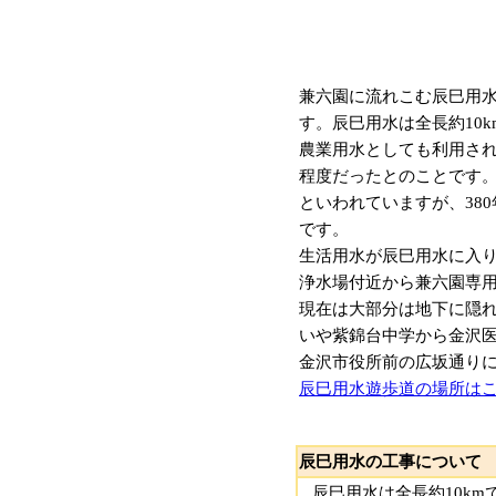
兼六園に流れこむ辰巳用水
す。辰巳用水は全長約10
農業用水としても利用され
程度だったとのことです
といわれていますが、38
です。
生活用水が辰巳用水に入
浄水場付近から兼六園専用
現在は大部分は地下に隠れ
いや紫錦台中学から金沢
金沢市役所前の広坂通り
辰巳用水遊歩道の場所は
辰巳用水の工事について
辰巳用水は全長約10k