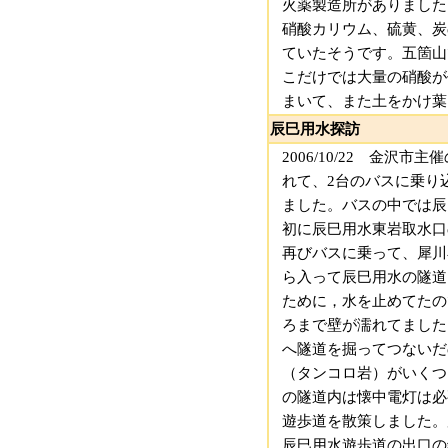
火薬製造所がありました
硝酸カリウム、硫黄、炭
ていたそうです。五箇山
こだけでは大量の硝酸が
まいて、また土をかけ葉
辰巳用水探訪
2006/10/22 金
れて、2台のバスに乗り
ました。バスの中では辰
初に辰巳用水東岩取水口
再びバスに乗って、犀川
ら入って辰巳用水の隧道
ために，水を止めてたの
ろまで壁が濡れてました
へ隧道を掘ってつないだ
（タンコロ岩）がいくつ
の隧道内は懐中電灯は必
遊歩道を散策しました。
辰巳用水遊歩道の出口の