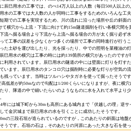
に辰巳用水の工事では、のべ14万人以上の人数（毎日500人以上
用水の工事では大人数の人が同時に工事をするためのいろんな工
短期での工事を実現するため、川の流れに沿った場所や丘の斜面の
あけて横穴から上流・下流に向けて約15m隧道掘削を行い各横穴間
下流へ掘る場合より下流から上流へ掘る場合の方が太く掘り必ず
って工事の誤差を少なくかつ多くの場所で工事の同時進行が行う
った土砂を運び出したり、光を採ったり、中での照明を菜種油の
辰巳用水の横穴は工事の時には約139箇所の横穴があったのですが
に利用されています。辰巳用水の隧道の中には壁面に灯りを灯す
ています。辰巳用水のタンコロ穴は掘削時に必要な灯りが空気の
も残っています。当時はツルハシやタガネを使って掘ったそうで
で高低差が約50mなので勾配は1/200くらいになりますが、夜に横
たり、隊道の中で細いたらいのようなものに水を入れて水平より
。
634年には城下町から30mも高所にある城内まで「伏越しの理」逆
して金沢城まで辰巳用水の水を引くことに成功したそうです。
60mの三段石垣が造られているのですが，このあたりの斜面は地盤
そうです。石垣の石は，そのあたりの河原にあった大きな石を使