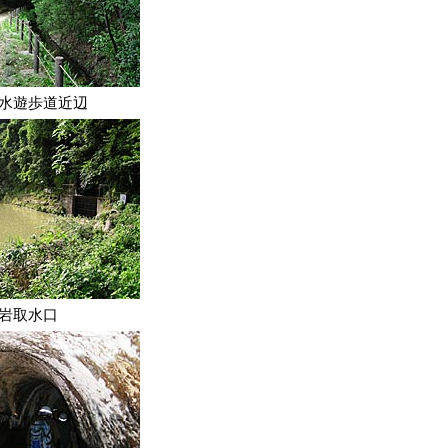
水遊歩道近辺
岩取水口