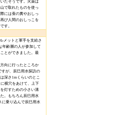
ていたそうです。火薬は
立山で取れたものを使っ
実際には蚕の糞やおしっ
、再び人間のおしっこを
うです。
ヘルメットと軍手を支給さ
な年齢層の人が参加して
ることができました。最
流方向に行ったところか
ですが、辰巳用水探訪の
は深さ1mくらいのとこ
とに横穴をあけて、上下
灯を灯すための小さい溝
した。もちろん辰巳用水
スに乗り込んで辰巳用水