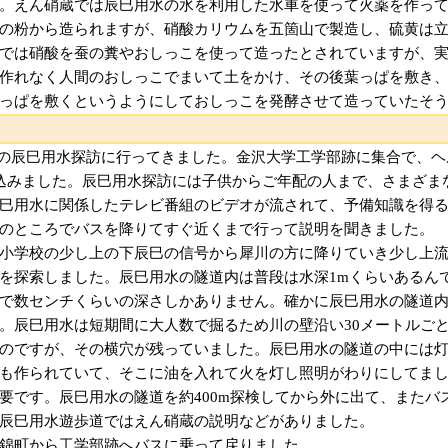
。えん硝蔵では辰巳用水の水を利用した水車を使って火薬を作っ
の粉から造られますが、硝酸カリウムを五箇山で製造し、硫黄は
では硝酸を蚕の糞やおしっこを使って造ったとされていますが、
作れなく人間のおしっこでまいて土をかけ、その後葉っぱを敷き
っぱを敷くというようにしておしっこを発酵させて造っていたそ
沢市主催の辰巳用水探訪に行ってきました。金沢大学工学部跡に集合で、
込みました。辰巳用水探訪には子供からご年配の人まで、さまざま
巳用水に関係したテレビ番組のビデオが流されて、予備知識を得
のところでバスを降りてすぐ近くまで行って説明を聞きました。
小学校の少し上の下辰巳の信号から犀川の方に降りていき少し上
を探索しました。辰巳用水の隧道内は普段は水深1mくらいあるん
で数センチくらいの深さしかありません。確かに辰巳用水の隧道内
。辰巳用水は短期間に大人数で掘るため川の壁沿い30メートルご
のですが、その横穴が残っていました。辰巳用水の隧道の中には
も作られていて、そこに油を入れて火を灯し照明がわりにしてま
要です。辰巳用水の隧道を約400m探検してから外に出て、またバ
辰巳用水遊歩道ではえん硝蔵の説明などがありました。
錦町から工学部跡へバスに乗って戻りました。