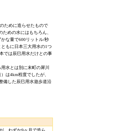
火のために造らせたもので
堀のための水にはもちろん、
な量で600リットル/秒
ともに日本三大用水の1つ
日本では辰巳用水だけとの事
る用水とは別に末町の犀川
）は4km程度でしたが、
を整備した辰巳用水遊歩道沿
すが、わずか9ヶ月で造ら