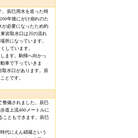
す。辰巳用水を造った時
200年後にがけ崩れのた
水が必要になったため約
。東岩取水口は川の流れ
の場所になっています。
すくしています。
労します。駒帰へ向かっ
自動車で下っていきま
岩取水口があります。辰
うことです。
して整備されました。辰巳
道上流400メートルに
ることもできます。辰巳
戸時代にえん硝蔵という