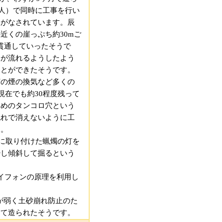
の人）で同時に工事を行い
夫がなされています。辰
近くの崖っぷち約30mご
を貫通していったそうで
水が流れるようしたよう
ことができたそうです。
灯の煙の換気など多くの
現在でも約30程度残って
ためのタンコロ穴という
流れで消えないように工
す。
穴に取り付けた蝋燭の灯を
少し傾斜して掘るという
サイフォンの原理を利用し
が弱く土砂崩れ防止のた
って造られたそうです。