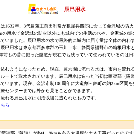
辰巳用水
は1632年、3代目藩主前田利常が板屋兵四郎に命じて金沢城の防
kmの用水で金沢城の防火以外にも城内での生活の水や、金沢城の
ていました。辰巳用水の水で最終的に城内に届く量は全体の内わずか
。辰巳用水は東京都西多摩郡の玉川上水、静岡県裾野市の箱根用水と
0年前もの昔に掘った隧道が現在でも残っていて使われているのは
り込むようになったため、現在、兼六園に流れる水は、市内を流れ
ルートで取水されています。辰巳用水は造った当初は暗渠部（隧道
ています。現在、金沢市制100周年に大道割～錦町の約2km区間
医療センターまでは外から見ることができます。
に流れる辰巳用水は明治以後に造られたものです。
こちら
mで暗渠部（隧道）が約4，8kmもある大規模な土木工事だったので