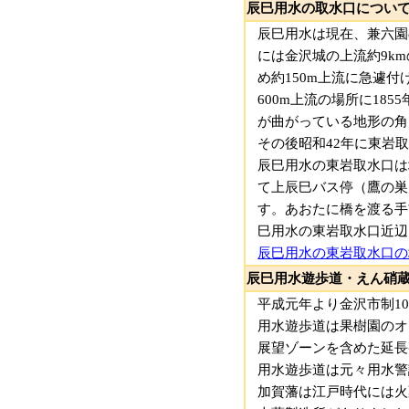
辰巳用水の取水口につい
辰巳用水は現在、兼六園
には金沢城の上流約9k
め約150m上流に急遽
600m上流の場所に1
が曲がっている地形の角
その後昭和42年に東岩
辰巳用水の東岩取水口は
て上辰巳バス停（鷹の巣
す。あおたに橋を渡る手
巳用水の東岩取水口近辺
辰巳用水の東岩取水口の
辰巳用水遊歩道・えん硝
平成元年より金沢市制1
用水遊歩道は果樹園のオ
展望ゾーンを含めた延長
用水遊歩道は元々用水警
加賀藩は江戸時代には火