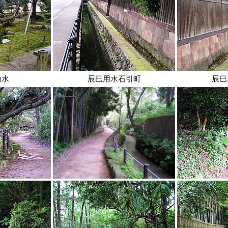
曲水
辰巳用水石引町
辰巳