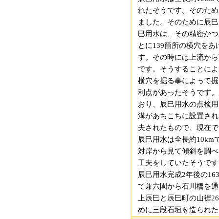
れたそうです。そのため
ました。そのために辰巳
巳用水は、その精密かつ
とに139箇所の横穴を
す。その時には上流から
です。そうすることによ
横穴を掘る事によって掘
利点があったそうです。
おり、辰巳用水の点検用
溝があちこちに設置され
夫されたもので、現在で
辰巳用水は全長約10km
対岸から見て傾斜を調べ
工夫をしていたそうです
辰巳用水完成2年後の1
て兼六園から石川橋を通
上辰巳と辰巳町の山裾2
めに三段石垣を造られた