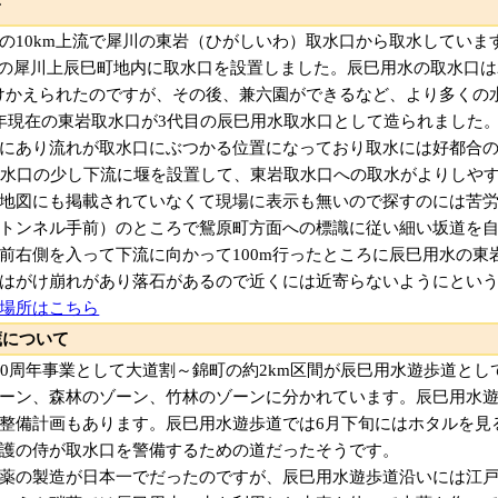
て
の10km上流で犀川の東岩（ひがしいわ）取水口から取水していま
mの犀川上辰巳町地内に取水口を設置しました。辰巳用水の取水口は
付けかえられたのですが、その後、兼六園ができるなど、より多くの
855年現在の東岩取水口が3代目の辰巳用水取水口として造られました
にあり流れが取水口にぶつかる位置になっており取水には好都合
取水口の少し下流に堰を設置して、東岩取水口への取水がよりしや
地図にも掲載されていなくて現場に表示も無いので探すのには苦
トンネル手前）のところで鴛原町方面への標識に従い細い坂道を
前右側を入って下流に向かって100m行ったところに辰巳用水の東
はがけ崩れがあり落石があるので近くには近寄らないようにとい
場所はこちら
蔵について
00周年事業として大道割～錦町の約2km区間が辰巳用水遊歩道と
ーン、森林のゾーン、竹林のゾーンに分かれています。辰巳用水遊歩
整備計画もあります。辰巳用水遊歩道では6月下旬にはホタルを見
護の侍が取水口を警備するための道だったそうです。
薬の製造が日本一でだったのですが、辰巳用水遊歩道沿いには江