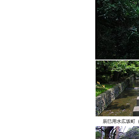
辰巳用水広坂町