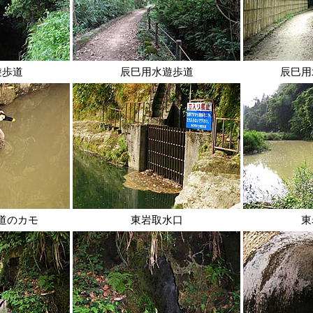
遊歩道
辰巳用水遊歩道
辰巳用
道のカモ
東岩取水口
東