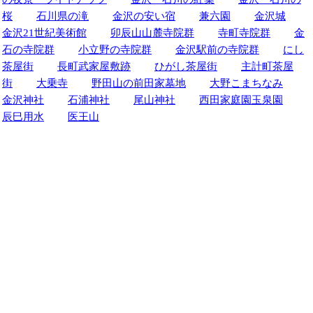
桜
石川県の滝
金沢の安い宿
兼六園
金沢城
金沢21世紀美術館
卯辰山山麓寺院群
寺町寺院群
金
石の寺院群
小立野の寺院群
金沢駅前の寺院群
にし
茶屋街
長町武家屋敷跡
ひがし茶屋街
主計町茶屋
街
大乗寺
野田山の前田家墓地
大野こまちなみ
金沢神社
石浦神社
尾山神社
西田家庭園玉泉園
辰巳用水
医王山