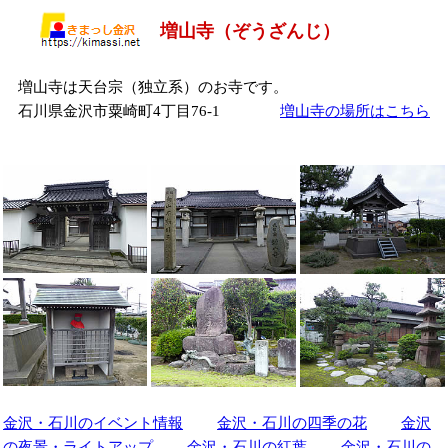
増山寺（ぞうざんじ）
増山寺は天台宗（独立系）のお寺です。
石川県金沢市粟崎町4丁目76-1
増山寺の場所はこちら
金沢・石川のイベント情報
金沢・石川の四季の花
金沢
の夜景・ライトアップ
金沢・石川の紅葉
金沢・石川の