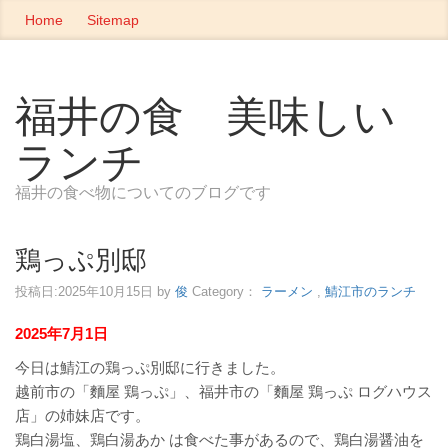
Home
Sitemap
福井の食 美味しい
ランチ
福井の食べ物についてのブログです
鶏っぷ別邸
投稿日:
2025年10月15日
by
俊
Category：
ラーメン
,
鯖江市のランチ
2025年7月1日
今日は鯖江の鶏っぷ別邸に行きました。
越前市の「麵屋 鶏っぷ」、福井市の「麵屋 鶏っぷ ログハウス
店」の姉妹店です。
鶏白湯塩、鶏白湯あか は食べた事があるので、鶏白湯醤油を